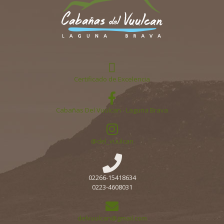
Certificado de Excelencia
Cabañas Del Vuulcan - Laguna Brava
@del_vuulcan
02266-15418634
0223-4608031
delvuulcan@gmail.com