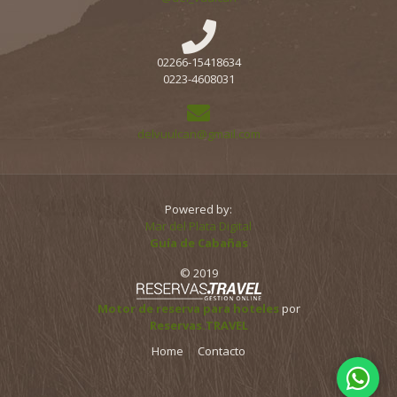
02266-15418634
0223-4608031
delvuulcan@gmail.com
Powered by:
Mar del Plata Digital
Guía de Cabañas
© 2019
Motor de reserva para hoteles
por
Reservas.TRAVEL
Home
Contacto