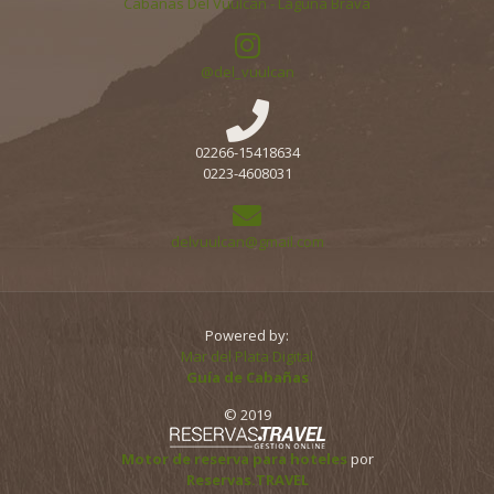
Cabañas Del Vuulcan - Laguna Brava
@del_vuulcan
02266-15418634
0223-4608031
delvuulcan@gmail.com
Powered by:
Mar del Plata Digital
Guía de Cabañas
© 2019
Motor de reserva para hoteles
por
Reservas.TRAVEL