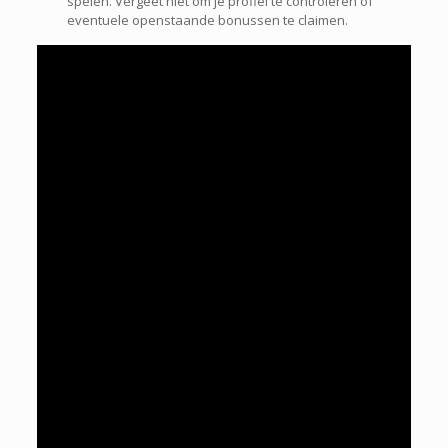
spelen. Vergeet niet om je profiel te controleren of
eventuele openstaande bonussen te claimen.