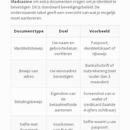
Vladcazino
om extra documenten vragen om je identiteit te
bevestigen. Dit is standaard beveiligingsbeleid. De
onderstaande tabel geeft een overzicht van wat je mogelijk
moet aanleveren.
Documenttype
Doel
Voorbeeld
Uw naam en
Paspoort,
Identiteitsbewijs
geboortedatum
identiteitskaart of
verifiëren
rijbewijs
Bankafschrift of
Bewijs van
Uw woonadres
nutsrekening (niet
adres
bevestigen
ouder dan 3
maanden)
Eigendom van
Screenshot van e-
de
wallet of
Betalingsbewijs
betaalmethode
creditcard (laatste
aantonen
4 cijfers zichtbaar)
Selfie waarin u uw
Selfie met
Voorkomen
paspoort
document
van fraude