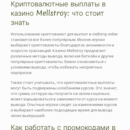
Криптовалютные выплаты в
казино Mellstroy: что стоит
знать
Использование криптовалют для выплат в
mellstroy online
становится все более популярным. Многие игроки
выбирают криптовалюты благодаря их анонимности и
скорости транзакций. Казино Mellstroy предлагает
различные методы вывода, включая биткойн и другие
популярные криптовалюты. Важно ознакомиться с
условиями вывода, чтобы избежать неприятных
сюрпризов.
Также стоит учитывать, что криптовалютные выплаты
могут быть подвержены колебаниям курсов. Это значит,
что сумма, которую вы получите на своем кошельке,
может варьироваться в зависимости от курса на момент
вывода. Опытные игроки следят за изменениями курсов
и выбирают наиболее подходящее время для вывода
своих выигрышей.
Как работать с промокодами в