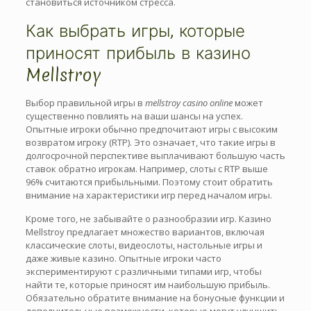
становиться источником стресса.
Как выбрать игры, которые
приносят прибыль в казино
Mellstroy
Выбор правильной игры в
mellstroy casino online
может
существенно повлиять на ваши шансы на успех.
Опытные игроки обычно предпочитают игры с высоким
возвратом игроку (RTP). Это означает, что такие игры в
долгосрочной перспективе выплачивают большую часть
ставок обратно игрокам. Например, слоты с RTP выше
96% считаются прибыльными. Поэтому стоит обратить
внимание на характеристики игр перед началом игры.
Кроме того, не забывайте о разнообразии игр. Казино
Mellstroy предлагает множество вариантов, включая
классические слоты, видеослоты, настольные игры и
даже живые казино. Опытные игроки часто
экспериментируют с различными типами игр, чтобы
найти те, которые приносят им наибольшую прибыль.
Обязательно обратите внимание на бонусные функции и