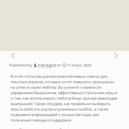
Published by
mdpdigital
on
11 mayo, 2026
В этой статье мы рассмотрим ключевые советы для
опытных игроков, которые хотят повысить свои шансы
на успех в
casino mellstroy
. Вы узнаете о важности
управления банкроллом, эффективных стратегиях игры и
о том, как использовать
mellstroy бонус
для максимизации
выигрышей. Также обсудим, как правильно выбирать
игры и избегать распространенных ошибок, а также
поделимся информацией о лучших методах для
получения помощи и поддержки.