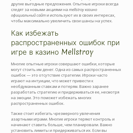
другие выгодные предложения. Опытные игроки всегда
следят за новыми акциями на
mellstroy казино
официальный сайт
и используют их в своих интересах,
чтобы максимально увеличить свои шансы на успех.
Как избежать
распространенных ошибок при
игре в казино Mellstroy
Многие опытные игроки совершают ошибки, которые
могут стоить им денег. Одна из самых распространенных
ошибок — это отсутствие стратегии. Игроки часто
играют на интуиции, что может привести к
необдуманным ставкам и потерям. Важно заранее
разработать стратегию и придерживаться ее, несмотря
на эмоции. Это поможет избежать многих
распространенных ошибок.
Также стоит избегать чрезмерного увлечения
азартными играми. Многие игроки теряют контроль и
начинают ставить больше, чем планировали. Важно
установить лимиты и придерживаться их. Если вы