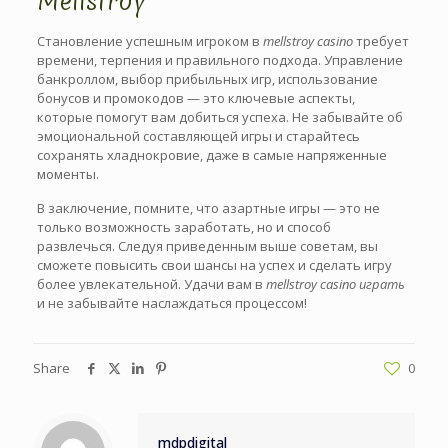
Mellstroy
Становление успешным игроком в
mellstroy casino
требует
времени, терпения и правильного подхода. Управление
банкроллом, выбор прибыльных игр, использование
бонусов и промокодов — это ключевые аспекты,
которые помогут вам добиться успеха. Не забывайте об
эмоциональной составляющей игры и старайтесь
сохранять хладнокровие, даже в самые напряженные
моменты.
В заключение, помните, что азартные игры — это не
только возможность заработать, но и способ
развлечься. Следуя приведенным выше советам, вы
сможете повысить свои шансы на успех и сделать игру
более увлекательной. Удачи вам в
mellstroy casino играть
и не забывайте наслаждаться процессом!
Share
0
mdpdigital