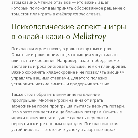
этом казино. Чтение отзывов — это важный шаг,
который поможет вам принять обоснованное решение о
том, стоит ли играть в
mellstroy казино отзывы
.
Психологические аспекты игры
в онлайн казино Mellstroy
Психология играет важную роль в азартных играх.
Опытные игроки понимают, что эмоции могут сильно
влиять на их решения. Например, азарт победы может
заставить игрока рисковать больше, чем он планировал.
Важно сохранять хладнокровие и не позволять эмоциям
управлять вашими ставками. Для этого полезно
установить четкие лимиты и придерживаться их.
Также стоит обратить внимание на влияние
проигрышей. Многие игроки начинают играть
агрессивнее после проигрыша, пытаясь вернуть потери.
Это может привести к еще большим потерям. Опытные
игроки понимают, что лучше сделать перерыв и
вернуться к игре с новым подходом. Психологическая
устойчивость — это ключ к успеху в азартных играх.