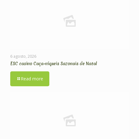
6 agosto, 2026
ESC casino Caça-níqueis Sazonais de Natal
Read more