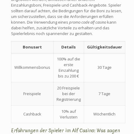
Einzahlungsboni, Freispiele und Cashback-Angebote. Spieler
sollten darauf achten, die Bedingungen für die Boni zu lesen,
um sicherzustellen, dass sie die Anforderungen erfüllen
können. Die Verwendung eines
promo code alf casino
kann
dabei helfen, zusätzliche Vorteile zu erhalten und das
Spielerlebnis noch spannender zu gestalten.
Bonusart
Details
Gültigkeitsdauer
100% auf die
erste
Willkommensbonus
30 Tage
Einzahlung
bis zu 200 €
20 Freispiele
Freispiele
bei der
7 Tage
Registrierung
10% auf
Cashback
Wöchentlich
Verlusten
Erfahrungen der Spieler im Alf Casino: Was sagen