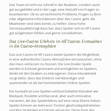
Das Team ist nicht nur schnell in der Reaktion, sondern auch
gut ausgebildet und in der Lage, eine Vielzahl von Fragen zu
beantworten. Ob es um technische Probleme, Fragen zu Boni
oder allgemeine Informationen über das Casino geht, die
Mitarbeiter sind stets bereit, zu helfen. Diese hohe
Servicequalität trägt dazu bei, dass Spieler sich im Alf Casino
gut aufgehoben fühlen und gerne zurückkehren.
Das Live-Casino Erlebnis im Alf Casino: Eintauchen
in die Casino-Atmosphäre
Das Live-Casino im Alf Casino bietet Spielern die Möglichkeit,
in eine authentische Casino-Atmosphäre einzutauchen, ohne
das Haus verlassen zu müssen. Die Live-Dealer-Spiele
werden in Echtzeit gestreamt und ermöglichen es Spielern,
direkt mit den Dealern zu interagieren. Diese Interaktivität
sorgt dafür, dass das Erlebnis viel lebendiger und
spannender ist als bei herkömmlichen Online-Spielen.
Die Auswahl an Live-Spielen umfasst beliebte Klassiker wie
Blackjack, Roulette und Baccarat, aber auch innovative
Varianten, die das Spielerlebnis auf eine neue Ebene heben.
Spieler können an mehreren Tischen gleichzeitig teilnehmen
und ihre Strategien in Echtzeit umsetzen. Diese Form des