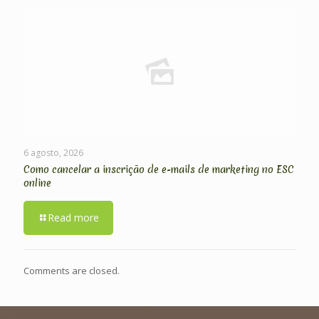
6 agosto, 2026
Como cancelar a inscrição de e-mails de marketing no ESC
online
Read more
Comments are closed.