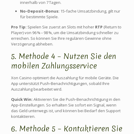
innerhalb von 7 Tagen.
No‑Deposit‑Bonus:
15‑fache Umsatzbindung, gilt nur
für bestimmte Spiele.
Pro Tip:
Spielen Sie zuerst an Slots mit hoher
RTP
(Return to
Player) von 96 % – 98 %, um die Umsatzbindung schneller zu
erreichen. So können Sie Ihre regulären Gewinne ohne
Verzögerung abheben.
5. Methode 4 – Nutzen Sie den
mobilen Zahlungsservice
Xon Casino optimiert die Auszahlung für mobile Geräte. Die
App unterstützt Push‑Benachrichtigungen, sobald Ihre
Auszahlung bearbeitet wird.
Quick Win:
Aktivieren Sie die Push‑Benachrichtigung in den
App‑Einstellungen. So erhalten Sie sofort ein Signal, wenn
das Geld unterwegs ist, und können bei Bedarf den Support
kontaktieren.
6. Methode 5 – Kontaktieren Sie