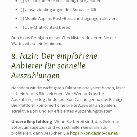
[ ] KYC‑Dokumente vollständig hochgeladen
[ ] Umsatzbedingungen des Bonus erfüllt
[ ] Mobile App mit Push‑Benachrichtigungen aktiviert
[ ] Live‑Chat‑Kontakt bereit
Durch das Befolgen dieser Checkliste reduzieren Sie die
Wartezeit auf ein Minimum.
8. Fazit: Der empfohlene
Anbieter für schnelle
Auszahlungen
Nachdem wir die wichtigsten Faktoren analysiert haben, lässt
sich ein klares Bild zeichnen: Wer Wert auf rasche
Auszahlungen legt, findet bei Xon Casino genau das Richtige.
Die Plattform kombiniert eine breite Auswahl an Spielen,
attraktive Boni und ein effizientes Auszahlungssystem.
Unsere Empfehlung:
Wenn Sie bereit sind, das Gelernte
sofort umzusetzen und von schnellen Gewinnen zu
profitieren, dann besuchen Sie
https://xon-casino-de.net/
.