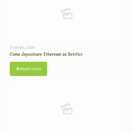
6 agosto, 2026
Come depositare Ethereum su Betclicc
Read more