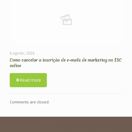
6 agosto, 2026
Como cancelar a inscrição de e-mails de marketing no ESC
online
Read more
Comments are closed.