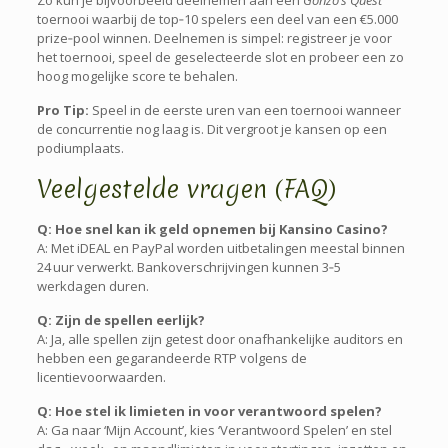
Zo kun je bijvoorbeeld deelnemen aan een
Gonzo’s Quest
toernooi waarbij de top‑10 spelers een deel van een €5.000
prize‑pool winnen. Deelnemen is simpel: registreer je voor
het toernooi, speel de geselecteerde slot en probeer een zo
hoog mogelijke score te behalen.
Pro Tip:
Speel in de eerste uren van een toernooi wanneer
de concurrentie nog laag is. Dit vergroot je kansen op een
podiumplaats.
Veelgestelde vragen (FAQ)
Q: Hoe snel kan ik geld opnemen bij Kansino Casino?
A: Met iDEAL en PayPal worden uitbetalingen meestal binnen
24 uur verwerkt. Bankoverschrijvingen kunnen 3‑5
werkdagen duren.
Q: Zijn de spellen eerlijk?
A: Ja, alle spellen zijn getest door onafhankelijke auditors en
hebben een gegarandeerde RTP volgens de
licentievoorwaarden.
Q: Hoe stel ik limieten in voor verantwoord spelen?
A: Ga naar ‘Mijn Account’, kies ‘Verantwoord Spelen’ en stel