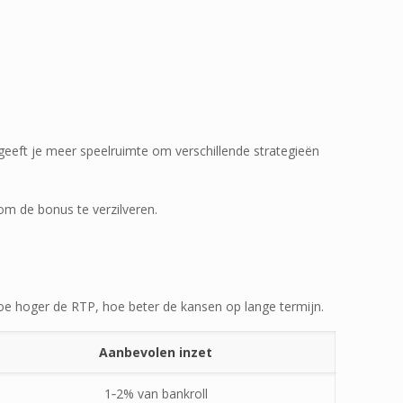
geeft je meer speelruimte om verschillende strategieën
om de bonus te verzilveren.
 hoe hoger de RTP, hoe beter de kansen op lange termijn.
Aanbevolen inzet
1‑2% van bankroll