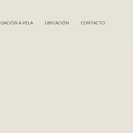
GACIÓN A VELA
UBICACIÓN
CONTACTO