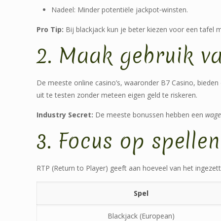
Nadeel: Minder potentiële jackpot‑winsten.
Pro Tip:
Bij blackjack kun je beter kiezen voor een tafel 
2. Maak gebruik v
De meeste online casino’s, waaronder B7 Casino, bieden e
uit te testen zonder meteen eigen geld te riskeren.
Industry Secret:
De meeste bonussen hebben een
wage
3. Focus op spelle
RTP (Return to Player) geeft aan hoeveel van het ingezett
Spel
Blackjack (European)