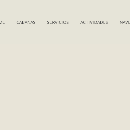
ME
CABAÑAS
SERVICIOS
ACTIVIDADES
NAVE