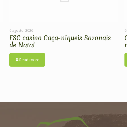
6 agosto, 2026
6
ESC casino Caça-níqueis Sazonais
de Natal
Read more