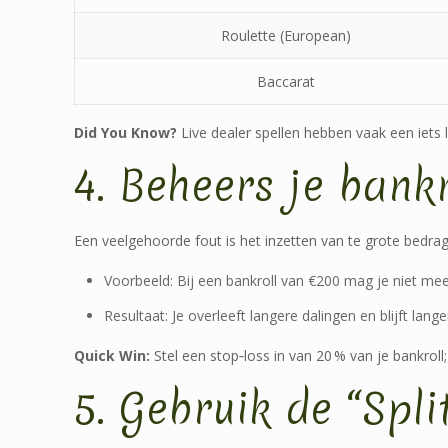
Roulette (European)
Baccarat
Did You Know?
Live dealer spellen hebben vaak een iet
4. Beheers je bank
Een veelgehoorde fout is het inzetten van te grote bedrag
Voorbeeld: Bij een bankroll van €200 mag je niet mee
Resultaat: Je overleeft langere dalingen en blijft langer
Quick Win:
Stel een stop‑loss in van 20 % van je bankroll;
5. Gebruik de “Spl