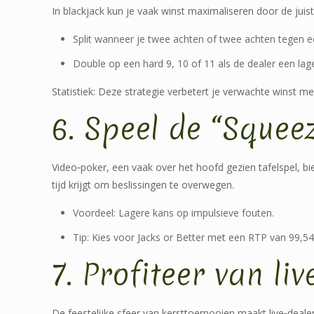
In blackjack kun je vaak winst maximaliseren door de ju
Split wanneer je twee achten of twee achten tegen ee
Double op een hard 9, 10 of 11 als de dealer een lage
Statistiek: Deze strategie verbetert je verwachte winst m
6. Speel de “Squee
Video‑poker, een vaak over het hoofd gezien tafelspel, b
tijd krijgt om beslissingen te overwegen.
Voordeel: Lagere kans op impulsieve fouten.
Tip: Kies voor Jacks or Better met een RTP van 99,54
7. Profiteer van li
De feestelijke sfeer van kersttoernooien maakt live‑dealer