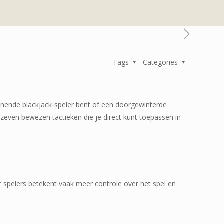
Tags
Categories
innende blackjack‑speler bent of een doorgewinterde
 zeven bewezen tactieken die je direct kunt toepassen in
r spelers betekent vaak meer controle over het spel en