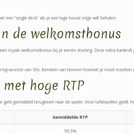
met een “single deck” als je een lage house edge wilt behalen.
an de welkomstbonus
en royale welkomstbonus bij je eerste storting. Deze extra bankroll 
ring‑vereiste
van 30x. Bereken van tevoren hoeveel je moet inzetten 
n met hoge RTP
e geld gemiddeld terugkeert naar de speler. Voor tafelspellen geldt:
Gemiddelde RTP
99,5%