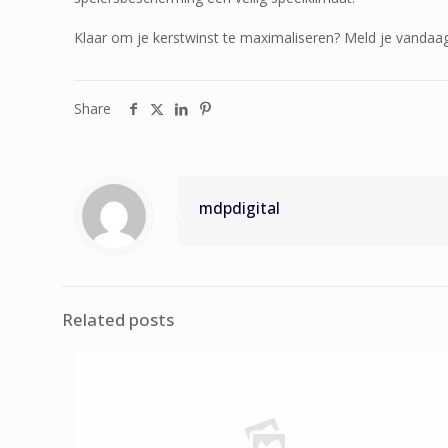
Klaar om je kerstwinst te maximaliseren? Meld je vandaa
Share
mdpdigital
Related posts