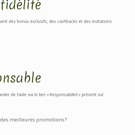
idélité
uent des bonus exclusifs, des cashbacks et des invitations
onsable
er de l’aide via le lien « Responsabilité » présent sur
 des meilleures promotions ?