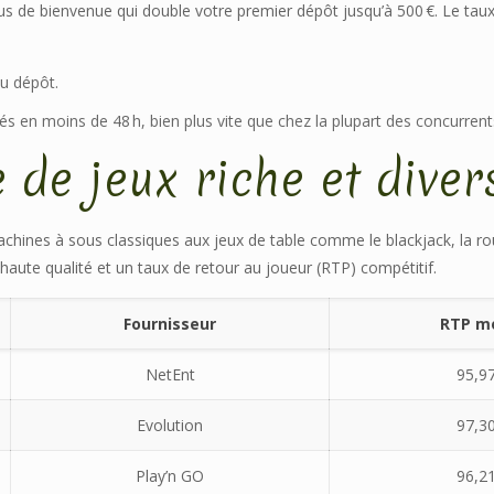
 de bienvenue qui double votre premier dépôt jusqu’à 500 €. Le taux 
du dépôt.
ités en moins de 48 h, bien plus vite que chez la plupart des concurrent
 de jeux riche et divers
machines à sous classiques aux jeux de table comme le blackjack, la rou
aute qualité et un taux de retour au joueur (RTP) compétitif.
Fournisseur
RTP m
NetEnt
95,9
Evolution
97,3
Play’n GO
96,2