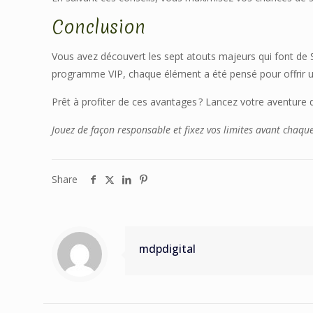
Conclusion
Vous avez découvert les sept atouts majeurs qui font de St
programme VIP, chaque élément a été pensé pour offrir un
Prêt à profiter de ces avantages ? Lancez votre aventure 
Jouez de façon responsable et fixez vos limites avant chaque
Share
mdpdigital