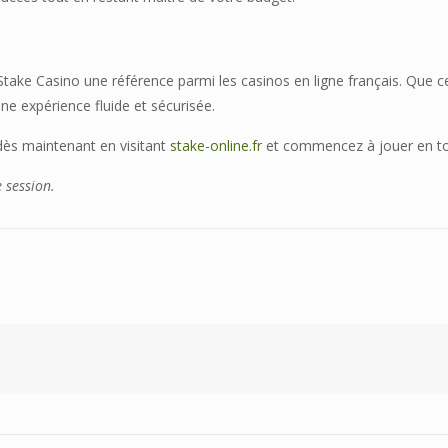
ake Casino une référence parmi les casinos en ligne français. Que ce s
e expérience fluide et sécurisée.
dès maintenant en visitant
stake-online.fr
et commencez à jouer en to
 session.