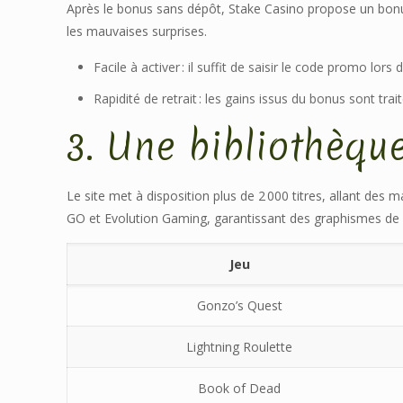
Après le bonus sans dépôt, Stake Casino propose un bonus
les mauvaises surprises.
Facile à activer : il suffit de saisir le code promo lors 
Rapidité de retrait : les gains issus du bonus sont tra
3. Une bibliothèque
Le site met à disposition plus de 2 000 titres, allant des 
GO et Evolution Gaming, garantissant des graphismes de h
Jeu
Gonzo’s Quest
Lightning Roulette
Book of Dead