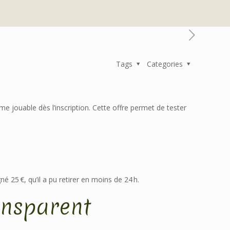
Tags
Categories
 jouable dès l’inscription. Cette offre permet de tester
né 25 €, qu’il a pu retirer en moins de 24 h.
ansparent