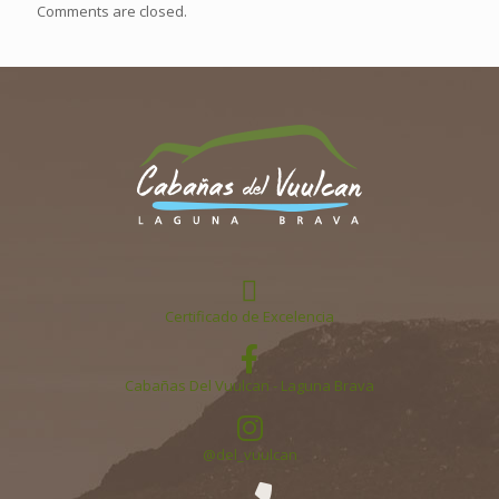
Comments are closed.
Certificado de Excelencia
Cabañas Del Vuulcan - Laguna Brava
@del_vuulcan