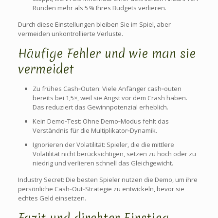
Runden mehr als 5 % Ihres Budgets verlieren.
Durch diese Einstellungen bleiben Sie im Spiel, aber
vermeiden unkontrollierte Verluste.
Häufige Fehler und wie man sie
vermeidet
Zu frühes Cash‑Outen: Viele Anfänger cash‑outen
bereits bei 1,5×, weil sie Angst vor dem Crash haben.
Das reduziert das Gewinnpotenzial erheblich.
Kein Demo‑Test: Ohne Demo‑Modus fehlt das
Verständnis für die Multiplikator‑Dynamik.
Ignorieren der Volatilität: Spieler, die die mittlere
Volatilität nicht berücksichtigen, setzen zu hoch oder zu
niedrig und verlieren schnell das Gleichgewicht.
Industry Secret: Die besten Spieler nutzen die Demo, um ihre
persönliche Cash‑Out‑Strategie zu entwickeln, bevor sie
echtes Geld einsetzen.