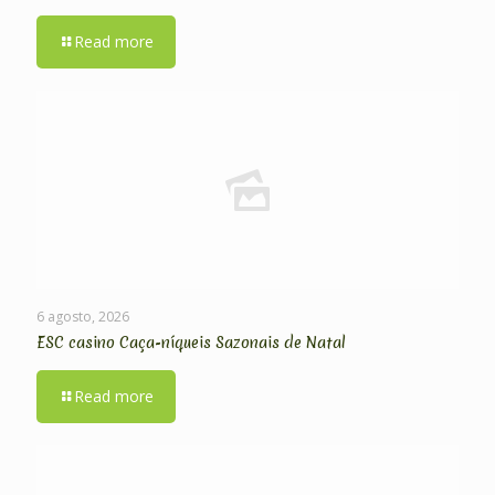
Read more
6 agosto, 2026
ESC casino Caça-níqueis Sazonais de Natal
Read more