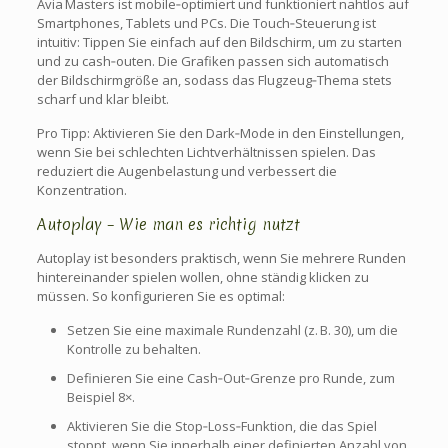
Avia Masters ist mobile‑optimiert und funktioniert nahtlos auf
Smartphones, Tablets und PCs. Die Touch‑Steuerung ist
intuitiv: Tippen Sie einfach auf den Bildschirm, um zu starten
und zu cash‑outen. Die Grafiken passen sich automatisch
der Bildschirmgröße an, sodass das Flugzeug‑Thema stets
scharf und klar bleibt.
Pro Tipp: Aktivieren Sie den Dark‑Mode in den Einstellungen,
wenn Sie bei schlechten Lichtverhältnissen spielen. Das
reduziert die Augenbelastung und verbessert die
Konzentration.
Autoplay – Wie man es richtig nutzt
Autoplay ist besonders praktisch, wenn Sie mehrere Runden
hintereinander spielen wollen, ohne ständig klicken zu
müssen. So konfigurieren Sie es optimal:
Setzen Sie eine maximale Rundenzahl (z. B. 30), um die
Kontrolle zu behalten.
Definieren Sie eine Cash‑Out‑Grenze pro Runde, zum
Beispiel 8×.
Aktivieren Sie die Stop‑Loss‑Funktion, die das Spiel
stoppt, wenn Sie innerhalb einer definierten Anzahl von