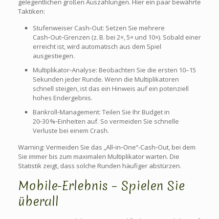
gelegentlichen großen Auszahlungen. Hier ein paar bewährte
Taktiken:
Stufenweiser Cash‑Out: Setzen Sie mehrere
Cash‑Out‑Grenzen (z. B. bei 2×, 5× und 10×). Sobald einer
erreicht ist, wird automatisch aus dem Spiel
ausgestiegen.
Multiplikator‑Analyse: Beobachten Sie die ersten 10–15
Sekunden jeder Runde. Wenn die Multiplikatoren
schnell steigen, ist das ein Hinweis auf ein potenziell
hohes Endergebnis.
Bankroll‑Management: Teilen Sie Ihr Budget in
20‑30 %‑Einheiten auf. So vermeiden Sie schnelle
Verluste bei einem Crash.
Warning: Vermeiden Sie das „All‑in‑One“-Cash‑Out, bei dem
Sie immer bis zum maximalen Multiplikator warten. Die
Statistik zeigt, dass solche Runden häufiger abstürzen.
Mobile‑Erlebnis – Spielen Sie
überall