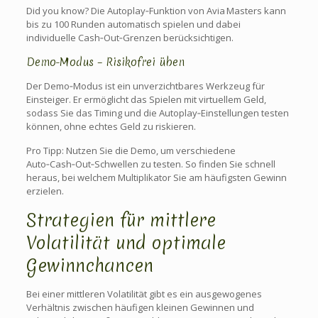
Did you know? Die Autoplay‑Funktion von Avia Masters kann
bis zu 100 Runden automatisch spielen und dabei
individuelle Cash‑Out‑Grenzen berücksichtigen.
Demo‑Modus – Risikofrei üben
Der Demo‑Modus ist ein unverzichtbares Werkzeug für
Einsteiger. Er ermöglicht das Spielen mit virtuellem Geld,
sodass Sie das Timing und die Autoplay‑Einstellungen testen
können, ohne echtes Geld zu riskieren.
Pro Tipp: Nutzen Sie die Demo, um verschiedene
Auto‑Cash‑Out‑Schwellen zu testen. So finden Sie schnell
heraus, bei welchem Multiplikator Sie am häufigsten Gewinn
erzielen.
Strategien für mittlere
Volatilität und optimale
Gewinnchancen
Bei einer mittleren Volatilität gibt es ein ausgewogenes
Verhältnis zwischen häufigen kleinen Gewinnen und