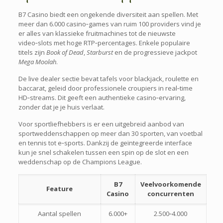
B7 Casino biedt een ongekende diversiteit aan spellen. Met
meer dan 6.000 casino‑games van ruim 100 providers vind je
er alles van klassieke fruitmachines tot de nieuwste
video‑slots met hoge RTP‑percentages. Enkele populaire
titels zijn
Book of Dead
,
Starburst
en de progressieve jackpot
Mega Moolah
.
De live dealer sectie bevat tafels voor blackjack, roulette en
baccarat, geleid door professionele croupiers in real‑time
HD‑streams. Dit geeft een authentieke casino‑ervaring,
zonder dat je je huis verlaat.
Voor sportliefhebbers is er een uitgebreid aanbod van
sportweddenschappen op meer dan 30 sporten, van voetbal
en tennis tot e‑sports. Dankzij de geïntegreerde interface
kun je snel schakelen tussen een spin op de slot en een
weddenschap op de Champions League.
B7
Veelvoorkomende
Feature
Casino
concurrenten
Aantal spellen
6.000+
2.500‑4.000