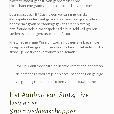
platform maakt gebruik van geoptimaliseerde
blockchain‑integraties en een dedicated payout‑team.
Daarnaast bezit B7 Casino een vergunning van de
Kansspelautoriteit, wat garant staat voor eerlijke spellen,
bescherming van persoonsgegevens en een streng
anti‑fraude beleid. Voor spelers die hun geld veilig willen
stellen, is dit een geruststellende factor.
Rhetorische vraag: Waarom zou je nog een site kiezen die
traag betaalt en geen officiële licentie heeft? Het antwoord is
simpel: je kiest voor vertrouwen en gemak.
Pro Tip: Controleer altijd de licentie‑informatie onderaan
de homepage voordat je een account opent. Een geldige
vergunning is een eerste teken van betrouwbaarheid.
Het Aanbod van Slots, Live
Dealer en
Sportweddenschappen