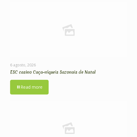
6 agosto, 2026
ESC casino Caça-níqueis Sazonais de Natal
Read more