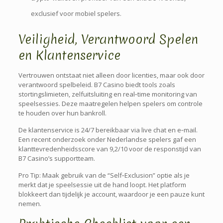
exclusief voor mobiel spelers.
Veiligheid, Verantwoord Spelen
en Klantenservice
Vertrouwen ontstaat niet alleen door licenties, maar ook door
verantwoord spelbeleid. B7 Casino biedt tools zoals
stortingslimieten, zelfuitsluiting en real‑time monitoring van
speelsessies. Deze maatregelen helpen spelers om controle
te houden over hun bankroll.
De klantenservice is 24/7 bereikbaar via live chat en e‑mail.
Een recent onderzoek onder Nederlandse spelers gaf een
klanttevredenheidsscore van 9,2/10 voor de responstijd van
B7 Casino’s supportteam.
Pro Tip: Maak gebruik van de “Self‑Exclusion” optie als je
merkt dat je speelsessie uit de hand loopt. Het platform
blokkeert dan tijdelijk je account, waardoor je een pauze kunt
nemen.