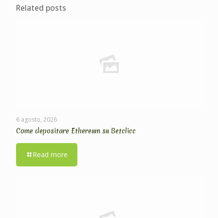
Related posts
6 agosto, 2026
Come depositare Ethereum su Betclicc
Read more