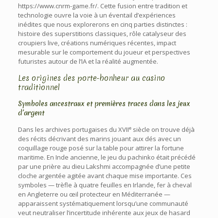
https://www.cnrm-game.fr/. Cette fusion entre tradition et
technologie ouvre la voie à un éventail d’expériences
inédites que nous explorerons en cinq parties distinctes :
histoire des superstitions classiques, rôle catalyseur des
croupiers live, créations numériques récentes, impact
mesurable sur le comportement du joueur et perspectives
futuristes autour de l’IA et la réalité augmentée.
Les origines des porte‑bonheur au casino
traditionnel
Symboles ancestraux et premières traces dans les jeux
d’argent
Dans les archives portugaises du XVIIᵉ siècle on trouve déjà
des récits décrivant des marins jouant aux dés avec un
coquillage rouge posé sur la table pour attirer la fortune
maritime. En Inde ancienne, le jeu du pachinko était précédé
par une prière au dieu Lakshmi accompagnée d’une petite
cloche argentée agitée avant chaque mise importante. Ces
symboles — trèfle à quatre feuilles en Irlande, fer à cheval
en Angleterre ou œil protecteur en Méditerranée —
apparaissent systématiquement lorsqu’une communauté
veut neutraliser l’incertitude inhérente aux jeux de hasard