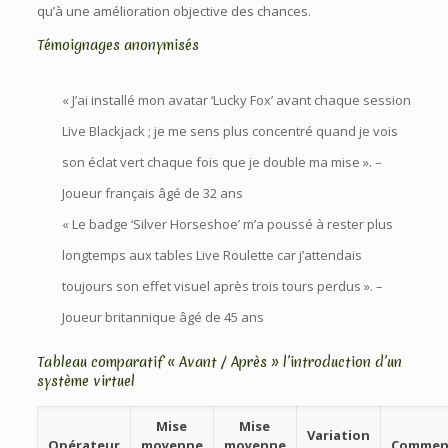
qu’à une amélioration objective des chances.
Témoignages anonymisés
« J’ai installé mon avatar ‘Lucky Fox’ avant chaque session
Live Blackjack ; je me sens plus concentré quand je vois
son éclat vert chaque fois que je double ma mise ». –
Joueur français âgé de 32 ans
« Le badge ‘Silver Horseshoe’ m’a poussé à rester plus
longtemps aux tables Live Roulette car j’attendais
toujours son effet visuel après trois tours perdus ». –
Joueur britannique âgé de 45 ans
Tableau comparatif « Avant / Après » l’introduction d’un
système virtuel
Mise
Mise
Variation
Opérateur
moyenne
moyenne
Commen