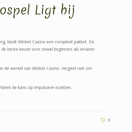
spel Ligt bij
ing, biedt Winbet Casino een compleet pakket. De
t de beste keuze voor zowel beginners als ervaren
t in de wereld van Winbet Casino. Vergeet niet om
kleint de kans op impulsieve inzetten.
0