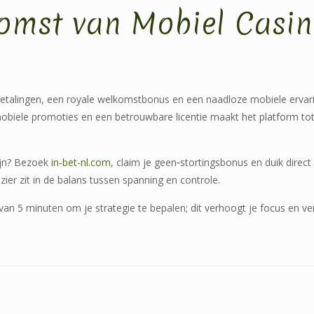
omst van Mobiel Casino
itbetalingen, een royale welkomstbonus en een naadloze mobiele ervar
mobiele promoties en een betrouwbare licentie maakt het platform to
ijn? Bezoek
in-bet-nl.com
, claim je geen‑stortingsbonus en duik direc
ezier zit in de balans tussen spanning en controle.
n 5 minuten om je strategie te bepalen; dit verhoogt je focus en ver