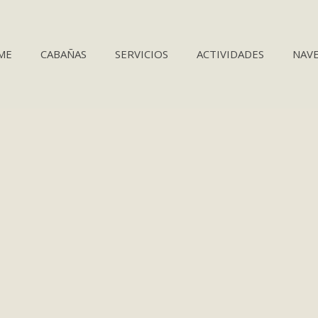
ME
CABAÑAS
SERVICIOS
ACTIVIDADES
NAVE