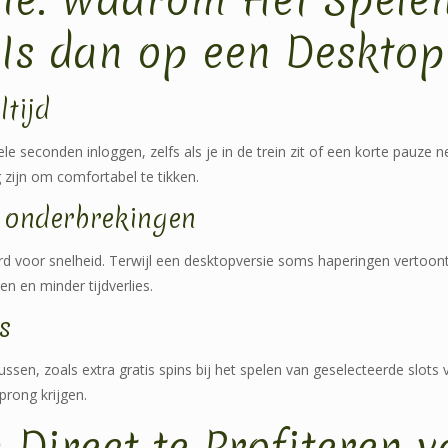
tie: Waarom Het Spelen
Is dan op een Desktop
ltijd
e seconden inloggen, zelfs als je in de trein zit of een korte pauze 
ijn om comfortabel te tikken.
r onderbrekingen
d voor snelheid. Terwijl een desktopversie soms haperingen vertoont
 en minder tijdverlies.
s
sen, zoals extra gratis spins bij het spelen van geselecteerde slots 
prong krijgen.