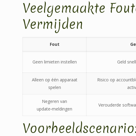
Veelgemaakte Fout
Vermijden
Fout
Ge
Geen limieten instellen
Geld snel
Alleen op één apparaat
Risico op accountbl
spelen
acti
Negeren van
Verouderde softwa
update‑meldingen
Voorbeeldscenario