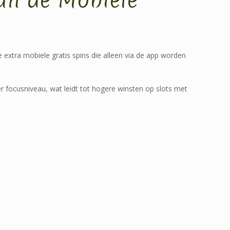
van de Mobiele
 extra mobiele gratis spins die alleen via de app worden
 focusniveau, wat leidt tot hogere winsten op slots met