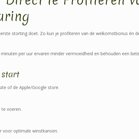
 Direct te Profiteren 
aring
erste storting doet. Zo kun je profiteren van de welkomstbonus én de
0 minuten per uur ervaren minder vermoeidheid en behouden een beter
start
ite of de Apple/Google store.
 te voeren.
r voor optimale winstkansen.