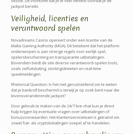
sessie. Dit voorkomt dat je te veel verliest voordat je de
jackpot bereikt.
Veiligheid, licenties en
verantwoord spelen
Novadreams Casino opereert onder een licentie van de
Malta Gaming Authority (MGA). Dit betekent dat het platform
onderworpen is aan strenge regels voor eerlijk spel,
spelersbescherming en transparante uitbetalingen.
Bovendien biedt de site diverse verantwoord‑spelen tools,
zoals zelfuitsluiting, stortingslimieten en real‑time
speelmeldingen.
Rhetorical Question: Is het niet geruststellend om te weten
dat je bankroll beschermd is terwijl je op zoek bent naar die
levensveranderende jackpot?
Door gebruik te maken van de 24/7 live‑chat kun je direct
hulp krijgen bij eventuele vragen over uitbetalingen of
bonusvoorwaarden. Het klantenserviceteam is getraind om
zowel fiat‑ als cryptobetalingen soepel af te handelen.