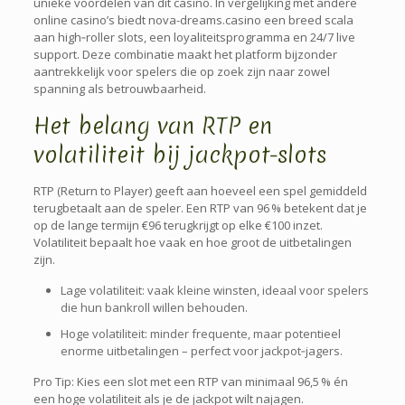
unieke voordelen van dit casino. In vergelijking met andere
online casino’s biedt nova-dreams.casino een breed scala
aan high‑roller slots, een loyaliteitsprogramma en 24/7 live
support. Deze combinatie maakt het platform bijzonder
aantrekkelijk voor spelers die op zoek zijn naar zowel
spanning als betrouwbaarheid.
Het belang van RTP en
volatiliteit bij jackpot‑slots
RTP (Return to Player) geeft aan hoeveel een spel gemiddeld
terugbetaalt aan de speler. Een RTP van 96 % betekent dat je
op de lange termijn €96 terugkrijgt op elke €100 inzet.
Volatiliteit bepaalt hoe vaak en hoe groot de uitbetalingen
zijn.
Lage volatiliteit: vaak kleine winsten, ideaal voor spelers
die hun bankroll willen behouden.
Hoge volatiliteit: minder frequente, maar potentieel
enorme uitbetalingen – perfect voor jackpot‑jagers.
Pro Tip: Kies een slot met een RTP van minimaal 96,5 % én
een hoge volatiliteit als je de jackpot wilt najagen.