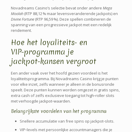
Novadreams Casino’s selectie bevat onder andere
Mega
Moolah
(RTP 88,12 % maar levensveranderende jackpots) en
Divine Fortune
(RTP 96,59 %). Deze spellen combineren de
spanning van een progressieve jackpot met een redelijk
rendement.
Hoe het loyaliteits‑ en
VIP‑programma je
jackpot‑kansen vergroot
Een ander vaak over het hoofd gezien voordeel is het
loyaliteitsprogramma. Bij Novadreams Casino krijg je punten
voor elke inzet, zelfs wanneer je alleen in de bonusronde
speelt. Deze punten kunnen worden omgezet in gratis spins,
extra cash of zelfs exclusieve toegang tot high‑roller slots
met verhoogde jackpot‑waarden.
Belangrijkste voordelen van het programma
Snellere accumulatie van free spins op jackpot‑slots.
VIP‑levels met persoonlijke accountmanagers die je