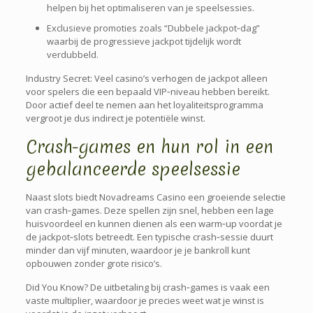
helpen bij het optimaliseren van je speelsessies.
Exclusieve promoties zoals “Dubbele jackpot‑dag”
waarbij de progressieve jackpot tijdelijk wordt
verdubbeld.
Industry Secret: Veel casino’s verhogen de jackpot alleen
voor spelers die een bepaald VIP‑niveau hebben bereikt.
Door actief deel te nemen aan het loyaliteitsprogramma
vergroot je dus indirect je potentiële winst.
Crash‑games en hun rol in een
gebalanceerde speelsessie
Naast slots biedt Novadreams Casino een groeiende selectie
van crash‑games. Deze spellen zijn snel, hebben een lage
huisvoordeel en kunnen dienen als een warm‑up voordat je
de jackpot‑slots betreedt. Een typische crash‑sessie duurt
minder dan vijf minuten, waardoor je je bankroll kunt
opbouwen zonder grote risico’s.
Did You Know? De uitbetaling bij crash‑games is vaak een
vaste multiplier, waardoor je precies weet wat je winst is