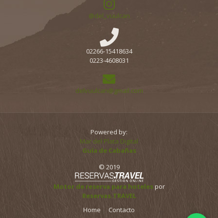
@del_vuulcan
02266-15418634
0223-4608031
delvuulcan@gmail.com
Powered by:
Mar del Plata Digital
Guía de Cabañas
© 2019
Motor de reserva para hoteles
por
Reservas.TRAVEL
Home
Contacto