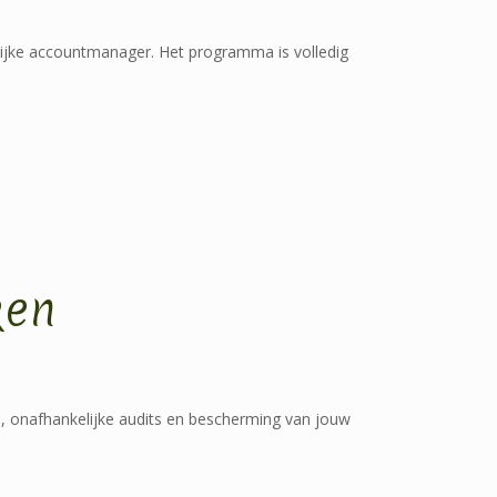
lijke accountmanager. Het programma is volledig
ken
ls, onafhankelijke audits en bescherming van jouw