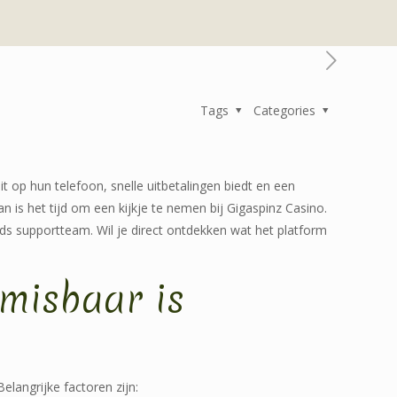
Tags
Categories
t op hun telefoon, snelle uitbetalingen biedt en een
is het tijd om een kijkje te nemen bij Gigaspinz Casino.
nds supportteam. Wil je direct ontdekken wat het platform
misbaar is
elangrijke factoren zijn: