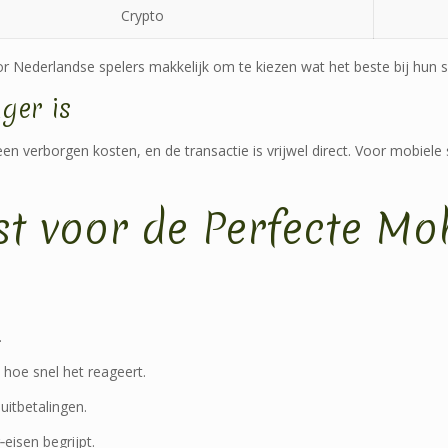
Crypto
 Nederlandse spelers makkelijk om te kiezen wat het beste bij hun si
ger is
n verborgen kosten, en de transactie is vrijwel direct. Voor mobiele 
st voor de Perfecte Mo
.
 hoe snel het reageert.
uitbetalingen.
eisen begrijpt.