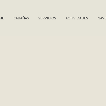
ME
CABAÑAS
SERVICIOS
ACTIVIDADES
NAVE