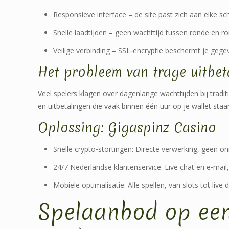
Responsieve interface – de site past zich aan elke s
Snelle laadtijden – geen wachttijd tussen ronde en r
Veilige verbinding – SSL‑encryptie beschermt je gege
Het probleem van trage uitbet
Veel spelers klagen over dagenlange wachttijden bij tradit
en uitbetalingen die vaak binnen één uur op je wallet staa
Oplossing: Gigaspinz Casino
Snelle crypto‑stortingen: Directe verwerking, geen on
24/7 Nederlandse klantenservice: Live chat en e‑mail, 
Mobiele optimalisatie: Alle spellen, van slots tot live
Spelaanbod op een 