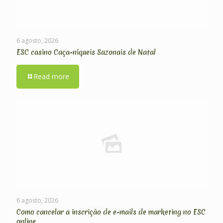
6 agosto, 2026
ESC casino Caça-níqueis Sazonais de Natal
Read more
6 agosto, 2026
Como cancelar a inscrição de e-mails de marketing no ESC
online