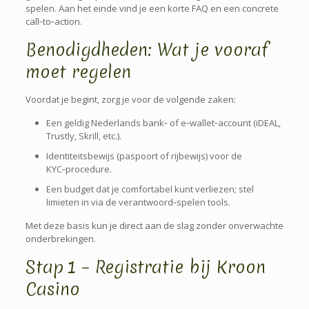
spelen. Aan het einde vind je een korte FAQ en een concrete
call‑to‑action.
Benodigdheden: Wat je vooraf
moet regelen
Voordat je begint, zorg je voor de volgende zaken:
Een geldig Nederlands bank‑ of e‑wallet‑account (iDEAL,
Trustly, Skrill, etc.).
Identiteitsbewijs (paspoort of rijbewijs) voor de
KYC‑procedure.
Een budget dat je comfortabel kunt verliezen; stel
limieten in via de verantwoord‑spelen tools.
Met deze basis kun je direct aan de slag zonder onverwachte
onderbrekingen.
Stap 1 – Registratie bij Kroon
Casino