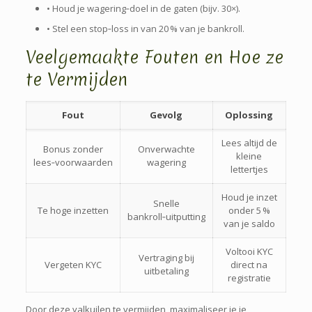
• Houd je wagering‑doel in de gaten (bijv. 30×).
• Stel een stop‑loss in van 20 % van je bankroll.
Veelgemaakte Fouten en Hoe ze
te Vermijden
Fout
Gevolg
Oplossing
Lees altijd de
Bonus zonder
Onverwachte
kleine
lees‑voorwaarden
wagering
lettertjes
Houd je inzet
Snelle
Te hoge inzetten
onder 5 %
bankroll‑uitputting
van je saldo
Voltooi KYC
Vertraging bij
Vergeten KYC
direct na
uitbetaling
registratie
Door deze valkuilen te vermijden, maximaliseer je je