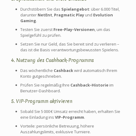
Durchstöbern Sie das
Spielangebot
: über 6.000 Titel,
darunter
NetEnt
,
Pragmatic Play
und
Evolution
Gaming
.
Testen Sie zuerst
Free‑Play‑Versionen
, um das
Spielgefühl zu prüfen.
Setzen Sie nur Geld, das Sie bereit sind zu verlieren –
das ist die Basis verantwortungsbewussten Spielens.
4. Nutzung des Cashback‑Programms
Das wöchentliche
Cashback
wird automatisch Ihrem
Konto gutgeschrieben.
Prüfen Sie regelmäßig Ihre
Cashback‑Historie
im
Benutzer‑Dashboard.
5. VIP‑Programm aktivieren
Sobald Sie 5 000 € Umsatz erreicht haben, erhalten Sie
eine Einladung ins
VIP‑Programm
.
Vorteile: persönliche Betreuung, höhere
Auszahlungslimits, exklusive Turniere.