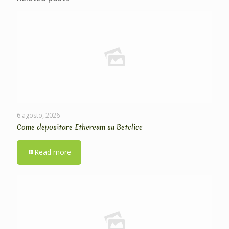
6 agosto, 2026
Come depositare Ethereum su Betclicc
Read more