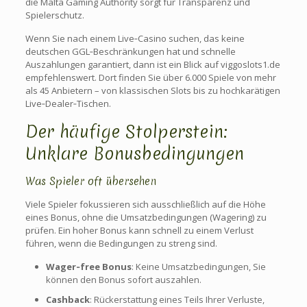
die Malta Gaming Authority sorgt für Transparenz und
Spielerschutz.
Wenn Sie nach einem Live‑Casino suchen, das keine
deutschen GGL‑Beschränkungen hat und schnelle
Auszahlungen garantiert, dann ist ein Blick auf viggoslots1.de
empfehlenswert. Dort finden Sie über 6.000 Spiele von mehr
als 45 Anbietern – von klassischen Slots bis zu hochkarätigen
Live‑Dealer‑Tischen.
Der häufige Stolperstein:
Unklare Bonusbedingungen
Was Spieler oft übersehen
Viele Spieler fokussieren sich ausschließlich auf die Höhe
eines Bonus, ohne die Umsatzbedingungen (Wagering) zu
prüfen. Ein hoher Bonus kann schnell zu einem Verlust
führen, wenn die Bedingungen zu streng sind.
Wager‑free Bonus
: Keine Umsatzbedingungen, Sie
können den Bonus sofort auszahlen.
Cashback
: Rückerstattung eines Teils Ihrer Verluste,