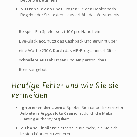
bevor Sie beginnen.
Nutzen Sie den Chat
: Fragen Sie den Dealer nach
Regeln oder Strategien – das erhöht das Verständnis.
Beispiel: Ein Spieler setzt 10 € pro Hand beim
Live‑Blackjack, nutzt das Cashback und gewinnt über
eine Woche 250 €. Durch das VIP‑Programm erhält er
schnellere Auszahlungen und ein persönliches
Bonusangebot.
Häufige Fehler und wie Sie sie
vermeiden
Ignorieren der Lizenz
: Spielen Sie nur bei lizenzierten
Anbietern.
Viggoslots Casino
ist durch die Malta
Gaming Authority reguliert.
Zu hohe Einsätze
: Setzen Sie nie mehr, als Sie sich
leisten können zu verlieren.