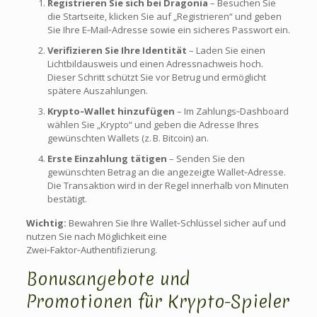
Registrieren Sie sich bei Dragonia
– Besuchen Sie
die Startseite, klicken Sie auf „Registrieren“ und geben
Sie Ihre E‑Mail‑Adresse sowie ein sicheres Passwort ein.
Verifizieren Sie Ihre Identität
– Laden Sie einen
Lichtbildausweis und einen Adressnachweis hoch.
Dieser Schritt schützt Sie vor Betrug und ermöglicht
spätere Auszahlungen.
Krypto‑Wallet hinzufügen
– Im Zahlungs‑Dashboard
wählen Sie „Krypto“ und geben die Adresse Ihres
gewünschten Wallets (z. B. Bitcoin) an.
Erste Einzahlung tätigen
– Senden Sie den
gewünschten Betrag an die angezeigte Wallet‑Adresse.
Die Transaktion wird in der Regel innerhalb von Minuten
bestätigt.
Wichtig:
Bewahren Sie Ihre Wallet‑Schlüssel sicher auf und
nutzen Sie nach Möglichkeit eine
Zwei‑Faktor‑Authentifizierung.
Bonusangebote und
Promotionen für Krypto‑Spieler