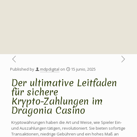
Published by
mdpdigital
on
15 junio, 2025
Der ultimative Leitfaden
für sichere
Krypto‑Zahlungen im
Dragonia Casino
Kryptowährungen haben die Art und Weise, wie Spieler Ein-
und Auszahlungen tätigen, revolutioniert. Sie bieten sofortige
Transaktionen, niedrige Gebühren und ein hohes Maß an