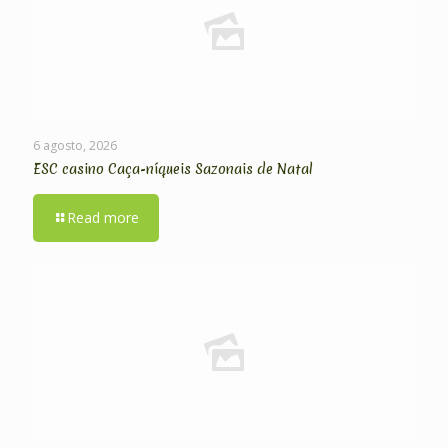
6 agosto, 2026
ESC casino Caça-níqueis Sazonais de Natal
Read more