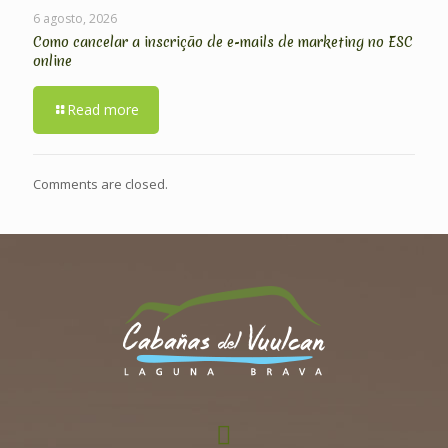
6 agosto, 2026
Como cancelar a inscrição de e-mails de marketing no ESC
online
Read more
Comments are closed.