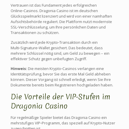
Vertrauen ist das Fundament jedes erfolgreichen
Online‑Casinos. Dragonia Casino ist im deutschen
Glücksspielmarkt lizenziert und wird von einer namhaften
Aufsichtsbehörde reguliert. Die Plattform nutzt modernste
SSL‑Verschlüsselung, um Ihre persönlichen Daten und
Transaktionen zu schützen.
Zusätzlich wird jede Krypto‑Transaktion durch ein
Multi‑Signature‑Wallet gesichert. Das bedeutet, dass
mehrere Schlüssel nötig sind, um Geld zu bewegen – ein
effektiver Schutz gegen unbefugten Zugriff.
Hinweis:
Die meisten Krypto‑Casinos verlangen eine
Identitätsprüfung, bevor Sie das erste Mal Geld abheben
können. Dieser Vorgang ist schnell erledigt, wenn Sie Ihre
Dokumente bereits beim Registrieren hochgeladen haben.
Die Vorteile der VIP‑Stufen im
Dragonia Casino
Für regelmäßige Spieler bietet das Dragonia Casino ein
mehrstufiges VIP‑Programm, das speziell auf Krypto‑Nutzer
zugeschnitten ist.