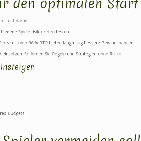
ür den optimalen Start
h strikt daran.
hiedene Spiele risikofrei zu testen.
 Slots mit über 96 % RTP bieten langfristig bessere Gewinnchancen.
d einsetzen. So lernen Sie Regeln und Strategien ohne Risiko.
Einsteiger
hres Budgets.