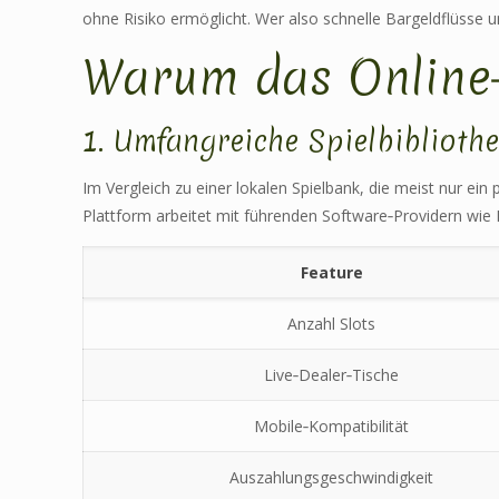
ohne Risiko ermöglicht. Wer also schnelle Bargeldflüsse un
Warum das Online‑C
1. Umfangreiche Spielbiblioth
Im Vergleich zu einer lokalen Spielbank, die meist nur ei
Plattform arbeitet mit führenden Software‑Providern wi
Feature
Anzahl Slots
Live‑Dealer‑Tische
Mobile‑Kompatibilität
Auszahlungsgeschwindigkeit