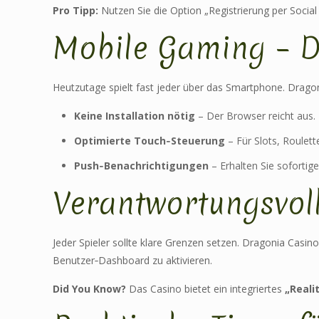
Pro Tipp:
Nutzen Sie die Option „Registrierung per Socia
Mobile Gaming – 
Heutzutage spielt fast jeder über das Smartphone. Dragon
Keine Installation nötig
– Der Browser reicht aus.
Optimierte Touch‑Steuerung
– Für Slots, Roulett
Push‑Benachrichtigungen
– Erhalten Sie sofortig
Verantwortungsvoll
Jeder Spieler sollte klare Grenzen setzen. Dragonia Casino
Benutzer‑Dashboard zu aktivieren.
Did You Know?
Das Casino bietet ein integriertes
„Reali