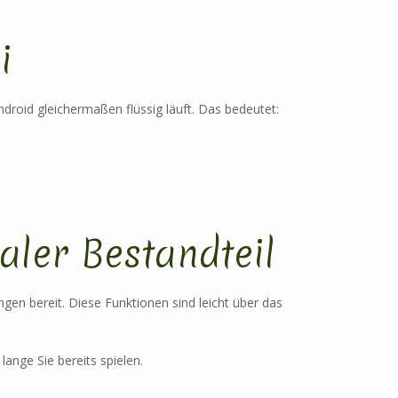
i
droid gleichermaßen flüssig läuft. Das bedeutet:
aler Bestandteil
ngen bereit. Diese Funktionen sind leicht über das
lange Sie bereits spielen.