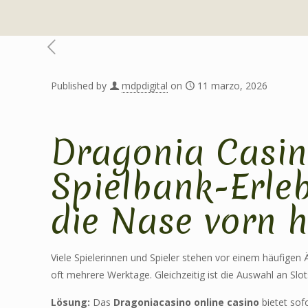
Published by
mdpdigital
on
11 marzo, 2026
Dragonia Casino
Spielbank-Erle
die Nase vorn h
Viele Spielerinnen und Spieler stehen vor einem häufigen
oft mehrere Werktage. Gleichzeitig ist die Auswahl an Slot
Lösung:
Das
Dragoniacasino online casino
bietet sof