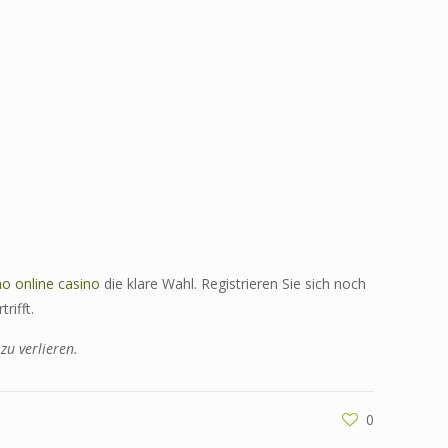
o online casino
die klare Wahl. Registrieren Sie sich noch
rifft.
zu verlieren.
0