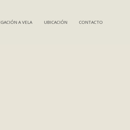
GACIÓN A VELA
UBICACIÓN
CONTACTO