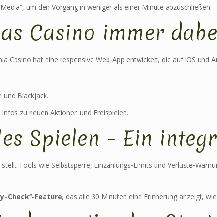
l Media“, um den Vorgang in weniger als einer Minute abzuschließen.
Das Casino immer dabe
ia Casino hat eine responsive Web‑App entwickelt, die auf iOS und An
e und Blackjack.
e Infos zu neuen Aktionen und Freispielen.
es Spielen – Ein integr
 stellt Tools wie Selbstsperre, Einzahlungs‑Limits und Verluste‑Warnu
ty‑Check“-Feature
, das alle 30 Minuten eine Erinnerung anzeigt, wie 