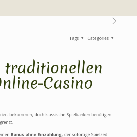
Tags
Categories
traditionellen
nline‑Casino
sferiert bekommen, doch klassische Spielbanken benötigen
grenzt.
 einen
Bonus ohne Einzahlung
, der sofortige Spielzeit