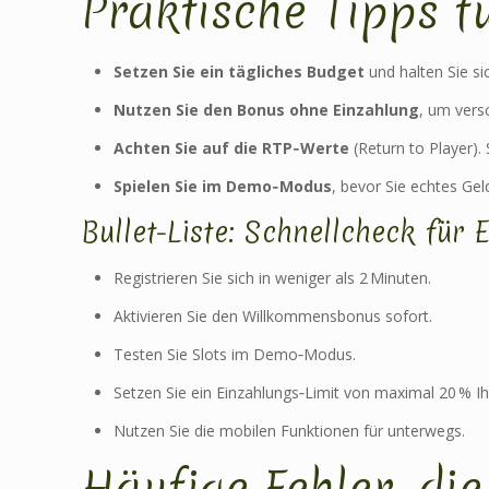
Praktische Tipps f
Setzen Sie ein tägliches Budget
und halten Sie sic
Nutzen Sie den Bonus ohne Einzahlung
, um versc
Achten Sie auf die RTP‑Werte
(Return to Player).
Spielen Sie im Demo‑Modus
, bevor Sie echtes Gel
Bullet‑Liste: Schnellcheck für 
Registrieren Sie sich in weniger als 2 Minuten.
Aktivieren Sie den Willkommensbonus sofort.
Testen Sie Slots im Demo‑Modus.
Setzen Sie ein Einzahlungs‑Limit von maximal 20 % I
Nutzen Sie die mobilen Funktionen für unterwegs.