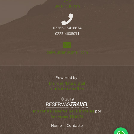
@del_vuulcan
02266-15418634
0223-4608031
delvuulcan@gmail.com
Powered by:
Mar del Plata Digital
Guía de Cabañas
© 2019
Motor de reserva para hoteles
por
Reservas.TRAVEL
Home
Contacto