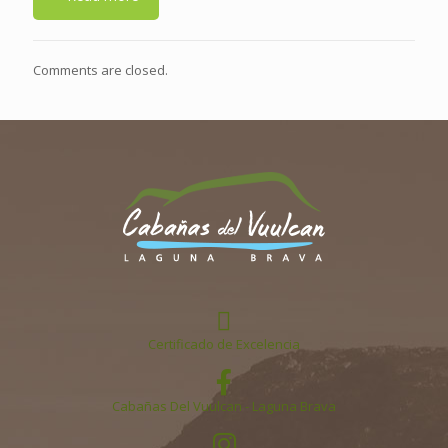
Comments are closed.
Certificado de Excelencia
Cabañas Del Vuulcan - Laguna Brava