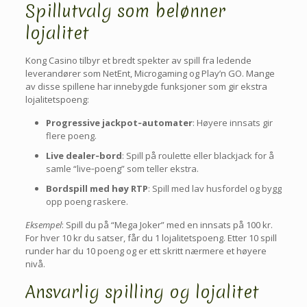
Spillutvalg som belønner
lojalitet
Kong Casino tilbyr et bredt spekter av spill fra ledende
leverandører som NetEnt, Microgaming og Play’n GO. Mange
av disse spillene har innebygde funksjoner som gir ekstra
lojalitetspoeng:
Progressive jackpot‑automater
: Høyere innsats gir
flere poeng.
Live dealer‑bord
: Spill på roulette eller blackjack for å
samle “live‑poeng” som teller ekstra.
Bordspill med høy RTP
: Spill med lav husfordel og bygg
opp poeng raskere.
Eksempel
: Spill du på “Mega Joker” med en innsats på 100 kr.
For hver 10 kr du satser, får du 1 lojalitetspoeng. Etter 10 spill
runder har du 10 poeng og er ett skritt nærmere et høyere
nivå.
Ansvarlig spilling og lojalitet