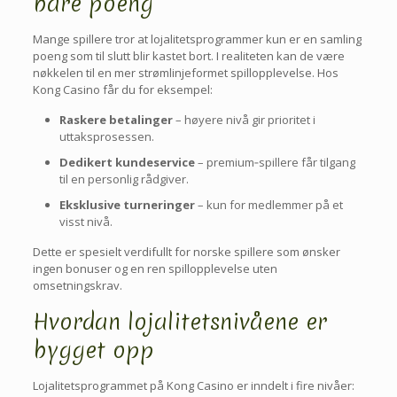
bare poeng
Mange spillere tror at lojalitetsprogrammer kun er en samling
poeng som til slutt blir kastet bort. I realiteten kan de være
nøkkelen til en mer strømlinjeformet spillopplevelse. Hos
Kong Casino får du for eksempel:
Raskere betalinger
– høyere nivå gir prioritet i
uttaksprosessen.
Dedikert kundeservice
– premium‑spillere får tilgang
til en personlig rådgiver.
Eksklusive turneringer
– kun for medlemmer på et
visst nivå.
Dette er spesielt verdifullt for norske spillere som ønsker
ingen bonuser og en ren spillopplevelse uten
omsetningskrav.
Hvordan lojalitetsnivåene er
bygget opp
Lojalitetsprogrammet på Kong Casino er inndelt i fire nivåer: