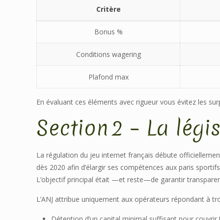
Critère
Bonus %
Conditions wagering
Plafond max
En évaluant ces éléments avec rigueur vous évitez les sur
Section 2 – La légi
La régulation du jeu internet français débute officiellemen
dès 2020 afin d’élargir ses compétences aux paris sportif
L’objectif principal était —et reste—de garantir transparen
L’ANJ attribue uniquement aux opérateurs répondant à tro
Détention d’un capital minimal suffisant pour couvrir 