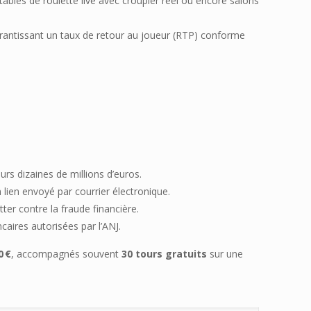
tables de roulette live avec croupier réel ou encore salons
 garantissant un taux de retour au joueur (RTP) conforme
rs dizaines de millions d’euros.
n lien envoyé par courrier électronique.
utter contre la fraude financière.
caires autorisées par l’ANJ.
0 €
, accompagnés souvent
30 tours gratuits
sur une