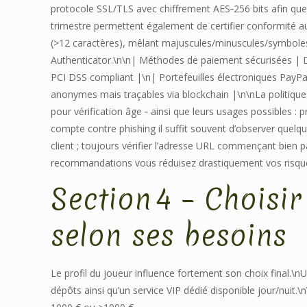
protocole SSL/TLS avec chiffrement AES‑256 bits afin que 
trimestre permettent également de certifier conformité
(>12 caractères), mêlant majuscules/minuscules/symbole
Authenticator.\n\n| Méthodes de paiement sécurisé
PCI DSS compliant |\n| Portefeuilles électroniques PayPa
anonymes mais traçables via blockchain |\n\nLa politique
pour vérification âge ‑ ainsi que leurs usages possibles 
compte contre phishing il suffit souvent d’observer quelqu
client ; toujours vérifier l’adresse URL commençant bien p
recommandations vous réduisez drastiquement vos risque
Section 4 – Choisir
selon ses besoins
Le profil du joueur influence fortement son choix final.\nU
dépôts ainsi qu’un service VIP dédié disponible jour/nuit.\