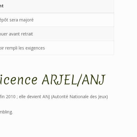
nt
épôt sera majoré
er avant retrait
ir rempli les exigences
 licence ARJEL/ANJ
in 2010 ; elle devient ANJ (Autorité Nationale des Jeux)
mbling.