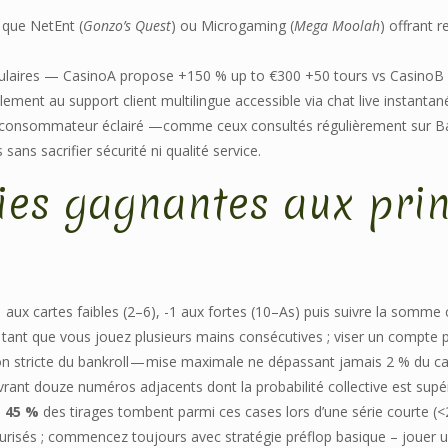
s que NetEnt (
Gonzo’s Quest
) ou Microgaming (
Mega Moolah
) offrant
pulaires — CasinoA propose +150 % up to €300 +50 tours vs CasinoB
ement au support client multilingue accessible via chat live instantan
 consommateur éclairé —comme ceux consultés régulièrement sur Ba
ans sacrifier sécurité ni qualité service.
gies gagnantes aux pri
ux cartes faibles (2–6), -1 aux fortes (10–As) puis suivre la somme co
e tant que vous jouez plusieurs mains consécutives ; viser un compte 
on stricte du bankroll — mise maximale ne dépassant jamais 2 % du cap
vrant douze numéros adjacents dont la probabilité collective est sup
n
45 %
des tirages tombent parmi ces cases lors d’une série courte (<2
curisés ; commencez toujours avec stratégie préflop basique ­– joue