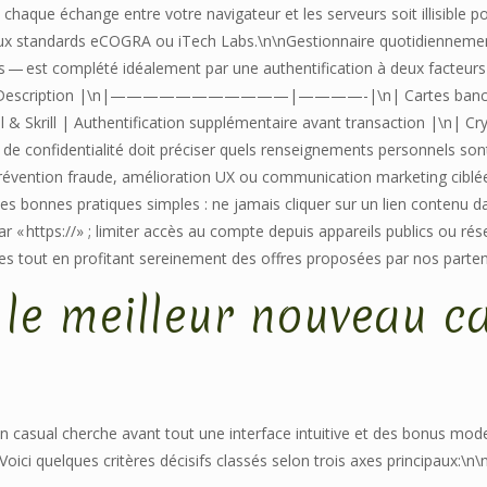
chaque échange entre votre navigateur et les serveurs soit illisible 
 aux standards eCOGRA ou iTech Labs.\n\nGestionnaire quotidiennem
s — est complété idéalement par une authentification à deux facteu
es | Description |\n|———————————|————-|\n| Cartes bancaires
l & Skrill | Authentification supplémentaire avant transaction |\n|
 de confidentialité doit préciser quels renseignements personnels s
: prévention fraude, amélioration UX ou communication marketing cibl
es bonnes pratiques simples : ne jamais cliquer sur un lien contenu d
ar « https://» ; limiter accès au compte depuis appareils publics ou r
s tout en profitant sereinement des offres proposées par nos parte
 le meilleur nouveau c
n casual cherche avant tout une interface intuitive et des bonus modest
nVoici quelques critères décisifs classés selon trois axes principaux:\