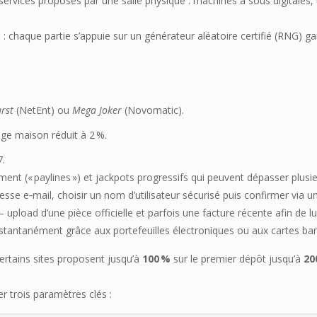
services proposés par une salle physique : machines à sous digitales, 
lle : chaque partie s’appuie sur un générateur aléatoire certifié (RNG)
rst
(NetEnt) ou
Mega Joker
(Novomatic).
ge maison réduit à 2 %.
7.
ent (« paylines ») et jackpots progressifs qui peuvent dépasser plusieu
resse e‑mail, choisir un nom d’utilisateur sécurisé puis confirmer via u
é – upload d’une pièce officielle et parfois une facture récente afin de l
instantanément grâce aux portefeuilles électroniques ou aux cartes ban
ertains sites proposent jusqu’à
100 %
sur le premier dépôt jusqu’à
20
r trois paramètres clés :