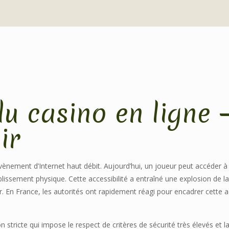
u casino en ligne –
ir
ènement d’Internet haut débit. Aujourd’hui, un joueur peut accéder à
issement physique. Cette accessibilité a entraîné une explosion de la
 En France, les autorités ont rapidement réagi pour encadrer cette ac
stricte qui impose le respect de critères de sécurité très élevés et la