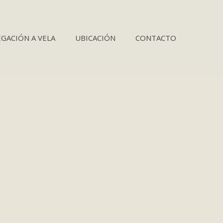
GACIÓN A VELA
UBICACIÓN
CONTACTO