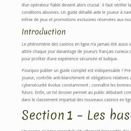
d’un opérateur fiable devient alors crucial : il faut vérifi
conditions abusives. Un guide détaillé aide le joueur à na
infinie de jeux et promotions exclusives réservées aux nou
Introduction
Le phénomène des casinos en ligne n’a jamais été aussi v
attire chaque jour davantage de joueurs français curieux 
pour profiter d’une expérience sécurisée et ludique.
Pourquoi publier un guide complet est indispensable ? Pre
joueur, contrôle anti‑blanchiment et obligations relative
cybersécurité évolue constamment ; connaître les bonnes 
futurs. Enfin, un tel dossier permet au public débutant c
dans le classement impartial des nouveaux casinos en lig
Section 1 – Les bas