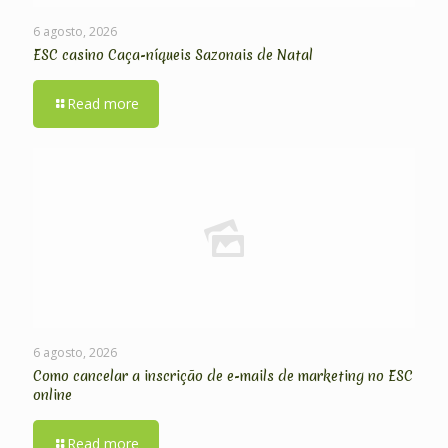
6 agosto, 2026
ESC casino Caça-níqueis Sazonais de Natal
Read more
6 agosto, 2026
Como cancelar a inscrição de e-mails de marketing no ESC
online
Read more