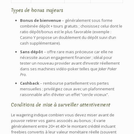
Types de bonus majeurs
Bonus de bienvenue
– généralement sous forme
combinée dépôt + tours gratuits ; choisissez celui dont le
ratio dépôt/bonus est le plus favorable (exemple :
Casino Y propose un doublement du dépôt suivi d’un
cash supplémentaire).
Sans dépôt
– offre rare mais précieuse car elle ne
nécessite aucun engagement financier ; idéal pour
tester un nouveau provider avant d’investir réellement
dans ses machines vidéo‑poker telles que
Joker Poker
Pro
.
Cashback
– rembourse partiellement vos pertes
mensuelles ; privilégiez ceux avec un plafonnement
raisonnable afin d’éviter un effet “cercle vicieux”.
Conditions de mise à surveiller attentivement
Le wagering indique combien vous devez miser avant de
pouvoir retirer vos gains associés au bonus ; il varie
généralement entre 20× et 40× le montant crédité incluant
freebies convertis à leur valeur monétaire réelle (souvent