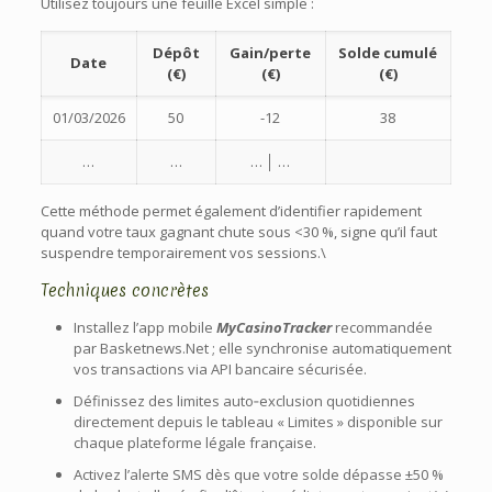
Utilisez toujours une feuille Excel simple :
Dépôt
Gain/perte
Solde cumulé
Date
(€)
(€)
(€)
01/03/2026
50
-12
38
…
…
… │ …
Cette méthode permet également d’identifier rapidement
quand votre taux gagnant chute sous <30 %, signe qu’il faut
suspendre temporairement vos sessions.\
Techniques concrètes
Installez l’app mobile
MyCasinoTracker
recommandée
par Basketnews.Net ; elle synchronise automatiquement
vos transactions via API bancaire sécurisée.
Définissez des limites auto‑exclusion quotidiennes
directement depuis le tableau « Limites » disponible sur
chaque plateforme légale française.
Activez l’alerte SMS dès que votre solde dépasse ±50 %