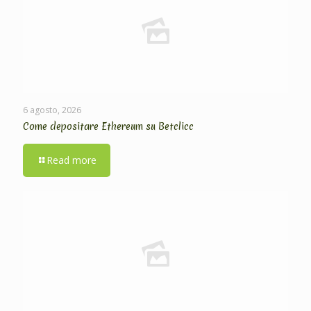
6 agosto, 2026
Come depositare Ethereum su Betclicc
Read more