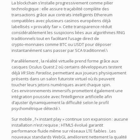
La blockchain s’installe progressivement comme pilier
technologique : elle assure traçabilité complète des
transactions grâce aux contrats intelligents Ethereum
compatibles avec plusieurs casinos européens déjà
labellisés « provably fair ». Cette transparence réduit
considérablement les suspicions liées aux algorithmes RNG
traditionnels tout en facilitant l’usage direct de
crypto‑monnaies comme BTC ou USDT pour déposer
instantanément sans passer par SCA traditionnel.\
Parallèlement , la réalité virtuelle prend forme grâce aux
casques Oculus Quest 2 où certains développeurs testent
déjà
VR Slots Paradise
, permettant aux joueurs physiquement
présents dans un salon futuriste virtuel où ils peuvent
toucher leurs jetons numériques avant chaque spin.
Ces environnements immersifs promettent également une
intégration poussée avec l’intelligence artificielle afin
d’ajuster dynamiquement la difficulté selon le profil
psychométrique détecté.\
Sur mobile , l’« instant play » continue son expansion : aucune
installation n’est requise ; HTML5 évolué garantit
performance fluide même sur réseaux LTE faibles . Les
nouveaux standards WebGL améliorent nettement la qualité