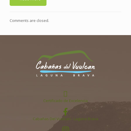
Comments are closed.
Certificado de Excelencia
Cabañas Del Vuulcan - Laguna Brava