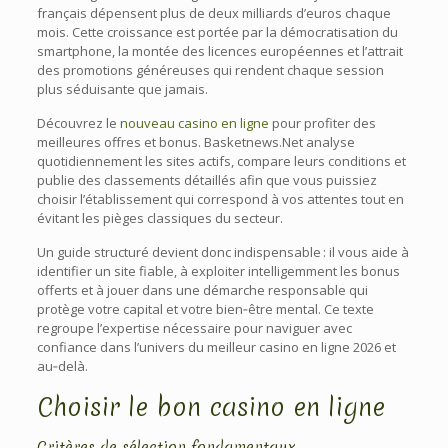
français dépensent plus de deux milliards d’euros chaque
mois. Cette croissance est portée par la démocratisation du
smartphone, la montée des licences européennes et l’attrait
des promotions généreuses qui rendent chaque session
plus séduisante que jamais.
Découvrez le
nouveau casino en ligne
pour profiter des
meilleures offres et bonus. Basketnews.Net analyse
quotidiennement les sites actifs, compare leurs conditions et
publie des classements détaillés afin que vous puissiez
choisir l’établissement qui correspond à vos attentes tout en
évitant les pièges classiques du secteur.
Un guide structuré devient donc indispensable : il vous aide à
identifier un site fiable, à exploiter intelligemment les bonus
offerts et à jouer dans une démarche responsable qui
protège votre capital et votre bien‑être mental. Ce texte
regroupe l’expertise nécessaire pour naviguer avec
confiance dans l’univers du meilleur casino en ligne 2026 et
au‑delà.
Choisir le bon casino en ligne
Critères de sélection fondamentaux