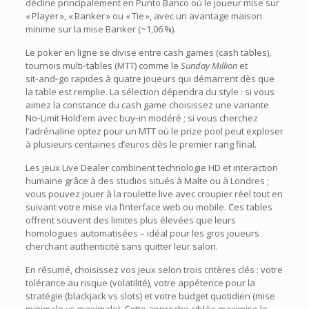
décline principalement en Punto Banco où le joueur mise sur
« Player », « Banker » ou « Tie », avec un avantage maison
minime sur la mise Banker (~1,06 %).
Le poker en ligne se divise entre cash games (cash tables),
tournois multi‑tables (MTT) comme le
Sunday Million
et
sit‑and‑go rapides à quatre joueurs qui démarrent dès que
la table est remplie. La sélection dépendra du style : si vous
aimez la constance du cash game choisissez une variante
No‑Limit Hold’em avec buy‑in modéré ; si vous cherchez
l’adrénaline optez pour un MTT où le prize pool peut exploser
à plusieurs centaines d’euros dès le premier rang final.
Les jeux Live Dealer combinent technologie HD et interaction
humaine grâce à des studios situés à Malte ou à Londres ;
vous pouvez jouer à la roulette live avec croupier réel tout en
suivant votre mise via l’interface web ou mobile. Ces tables
offrent souvent des limites plus élevées que leurs
homologues automatisées – idéal pour les gros joueurs
cherchant authenticité sans quitter leur salon.
En résumé, choisissez vos jeux selon trois critères clés : votre
tolérance au risque (volatilité), votre appétence pour la
stratégie (blackjack vs slots) et votre budget quotidien (mise