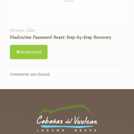
30 mayo, 2026
Vladcazino Password Reset: Step-by-Step Recovery
Read more
Comments are closed.