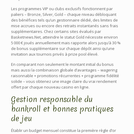
Les programmes VIP ou clubs exclusifs fonctionnent par
paliers – Bronze, Silver, Gold – chaque niveau débloquant
des bénéfices tels qu’un gestionnaire dédié, des limites de
mise accrues ou encore des retraits instantanés sans frais
supplémentaires. Chez certains sites évalués par
Basketnews.Net, atteindre le statut Gold nécessite environ
5 000 € joués annuellement mais rapporte alors jusqu’à 30 %
de bonus supplémentaire sur chaque dépôt ainsi qu’une
invitation aux tournois privés à prize pool élevé.
En comparant non seulement le montant initial du bonus
mais aussi la combinaison globale d’avantages – wagering
raisonnable + promotions récurrentes + programme fidélité
solide – vous obtenez une image claire du vrai rendement
offert par chaque nouveau casino en ligne.
Gestion responsable du
bankroll et bonnes pratiques
de jeu
Établir un budget mensuel constitue la première règle d’or