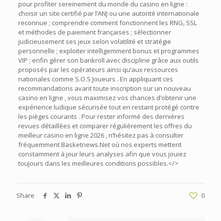
pour profiter sereinement du monde du casino en ligne :
choisir un site certifié par l’ANJ ou une autorité internationale
reconnue ; comprendre comment fonctionnent les RNG, SSL
et méthodes de paiement françaises ; sélectionner
judicieusement ses jeux selon volatilité et stratégie
personnelle ; exploiter intelligemment bonus et programmes
VIP ; enfin gérer son bankroll avec discipline grâce aux outils
proposés par les opérateurs ainsi qu’aux ressources
nationales comme S.O.S Joueurs . En appliquant ces
recommandations avant toute inscription sur un nouveau
casino en ligne , vous maximisez vos chances d’obtenir une
expérience ludique sécurisée tout en restant protégé contre
les pièges courants . Pour rester informé des dernières
revues détaillées et comparer régulièrement les offres du
meilleur casino en ligne 2026 , n’hésitez pas à consulter
fréquemment Basketnews.Net où nos experts mettent
constamment à jour leurs analyses afin que vous jouiez
toujours dans les meilleures conditions possibles.</>
Share
0