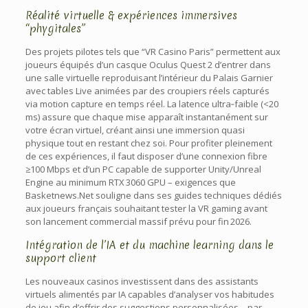
Réalité virtuelle & expériences immersives
“phygitales”
Des projets pilotes tels que “VR Casino Paris” permettent aux
joueurs équipés d’un casque Oculus Quest 2 d’entrer dans
une salle virtuelle reproduisant l’intérieur du Palais Garnier
avec tables Live animées par des croupiers réels capturés
via motion capture en temps réel. La latence ultra‑faible (<20
ms) assure que chaque mise apparaît instantanément sur
votre écran virtuel, créant ainsi une immersion quasi
physique tout en restant chez soi. Pour profiter pleinement
de ces expériences, il faut disposer d’une connexion fibre
≥100 Mbps et d’un PC capable de supporter Unity/Unreal
Engine au minimum RTX 3060 GPU – exigences que
Basketnews.Net souligne dans ses guides techniques dédiés
aux joueurs français souhaitant tester la VR gaming avant
son lancement commercial massif prévu pour fin 2026.
Intégration de l’IA et du machine learning dans le
support client
Les nouveaux casinos investissent dans des assistants
virtuels alimentés par IA capables d’analyser vos habitudes
de jeu afin d’offrir des suggestions personnalisées – par