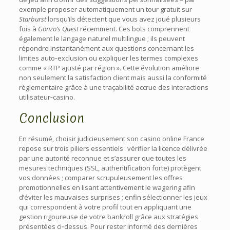
exemple proposer automatiquement un tour gratuit sur
Starburst
lorsqu’ils détectent que vous avez joué plusieurs
fois à
Gonzo’s Quest
récemment. Ces bots comprennent
également le langage naturel multilingue ; ils peuvent
répondre instantanément aux questions concernant les
limites auto‑exclusion ou expliquer les termes complexes
comme « RTP ajusté par région ». Cette évolution améliore
non seulement la satisfaction client mais aussi la conformité
réglementaire grâce à une traçabilité accrue des interactions
utilisateur‑casino.
Conclusion
En résumé, choisir judicieusement son casino online France
repose sur trois piliers essentiels : vérifier la licence délivrée
par une autorité reconnue et s’assurer que toutes les
mesures techniques (SSL, authentification forte) protègent
vos données ; comparer scrupuleusement les offres
promotionnelles en lisant attentivement le wagering afin
d’éviter les mauvaises surprises ; enfin sélectionner les jeux
qui correspondent à votre profil tout en appliquant une
gestion rigoureuse de votre bankroll grâce aux stratégies
présentées ci‑dessus. Pour rester informé des dernières