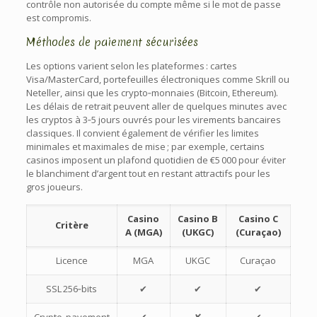
contrôle non autorisée du compte même si le mot de passe
est compromis.
Méthodes de paiement sécurisées
Les options varient selon les plateformes : cartes
Visa/MasterCard, portefeuilles électroniques comme Skrill ou
Neteller, ainsi que les crypto‑monnaies (Bitcoin, Ethereum).
Les délais de retrait peuvent aller de quelques minutes avec
les cryptos à 3‑5 jours ouvrés pour les virements bancaires
classiques. Il convient également de vérifier les limites
minimales et maximales de mise ; par exemple, certains
casinos imposent un plafond quotidien de €5 000 pour éviter
le blanchiment d’argent tout en restant attractifs pour les
gros joueurs.
Casino
Casino B
Casino C
Critère
A (MGA)
(UKGC)
(Curaçao)
Licence
MGA
UKGC
Curaçao
SSL 256‑bits
✔︎
✔︎
✔︎