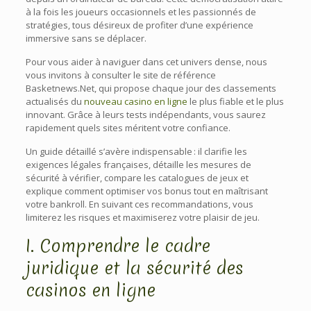
à la fois les joueurs occasionnels et les passionnés de
stratégies, tous désireux de profiter d’une expérience
immersive sans se déplacer.
Pour vous aider à naviguer dans cet univers dense, nous
vous invitons à consulter le site de référence
Basketnews.Net, qui propose chaque jour des classements
actualisés du
nouveau casino en ligne
le plus fiable et le plus
innovant. Grâce à leurs tests indépendants, vous saurez
rapidement quels sites méritent votre confiance.
Un guide détaillé s’avère indispensable : il clarifie les
exigences légales françaises, détaille les mesures de
sécurité à vérifier, compare les catalogues de jeux et
explique comment optimiser vos bonus tout en maîtrisant
votre bankroll. En suivant ces recommandations, vous
limiterez les risques et maximiserez votre plaisir de jeu.
I. Comprendre le cadre
juridique et la sécurité des
casinos en ligne