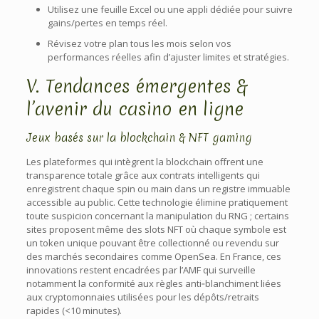
Utilisez une feuille Excel ou une appli dédiée pour suivre
gains/pertes en temps réel.
Révisez votre plan tous les mois selon vos
performances réelles afin d’ajuster limites et stratégies.
V. Tendances émergentes &
l’avenir du casino en ligne
Jeux basés sur la blockchain & NFT gaming
Les plateformes qui intègrent la blockchain offrent une
transparence totale grâce aux contrats intelligents qui
enregistrent chaque spin ou main dans un registre immuable
accessible au public. Cette technologie élimine pratiquement
toute suspicion concernant la manipulation du RNG ; certains
sites proposent même des slots NFT où chaque symbole est
un token unique pouvant être collectionné ou revendu sur
des marchés secondaires comme OpenSea. En France, ces
innovations restent encadrées par l’AMF qui surveille
notamment la conformité aux règles anti‑blanchiment liées
aux cryptomonnaies utilisées pour les dépôts/retraits
rapides (<10 minutes).