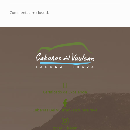
Comments are closed.
Certificado de Excelencia
Cabañas Del Vuulcan - Laguna Brava
@del_vuulcan