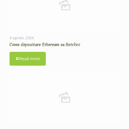
6 agosto, 2026
Come depositare Ethereum su Betclicc
Read more