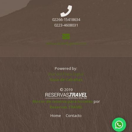
02266-15418634
0223-4608031
delvuulcan@gmail.com
Powered by:
Mar del Plata Digital
Guía de Cabañas
© 2019
Motor de reserva para hoteles
por
Reservas.TRAVEL
Home
Contacto