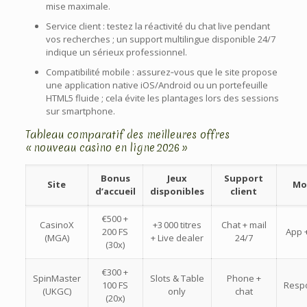
mise maximale.
Service client : testez la réactivité du chat live pendant
vos recherches ; un support multilingue disponible 24/7
indique un sérieux professionnel.
Compatibilité mobile : assurez‑vous que le site propose
une application native iOS/Android ou un portefeuille
HTML5 fluide ; cela évite les plantages lors des sessions
sur smartphone.
Tableau comparatif des meilleures offres
« nouveau casino en ligne 2026 »
Bonus
Jeux
Support
Site
Mo
d’accueil
disponibles
client
€500 +
CasinoX
+3 000 titres
Chat + mail
200 FS
App 
(MGA)
+ Live dealer
24/7
(30x)
€300 +
SpinMaster
Slots & Table
Phone +
100 FS
Resp
(UKGC)
only
chat
(20x)