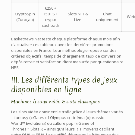
€250 +
CryptoSpin
150 FS +
Slots NFT &
Chat
Web
(Curaçao)
crypto
Live
uniquement
cashback
Basketnews.Net teste chaque plateforme chaque mois afin
d’actualiser ces tableaux avec les dernières promotions
disponibles en France. Leur méthodologie repose sur des
critères objectifs : temps de chargement, taux de conversion
dépôt‑retrait et satisfaction client mesurée par questionnaire
NPS.
III. Les différents types de jeux
disponibles en ligne
Machines à sous vidéo & slots classiques
Les slots vidéo dominent le trafic grâce à leurs thèmes variés
– fantasy (« Gates of Olympus »), cinéma (« Jurassic
World™ Evolution ») ou culture pop (« Game of
Thrones™ Slots ») – ainsi qu’à leurs RTP moyens oscillant
entre 96 % et 98 %. La volatilité détermine la fréquence des