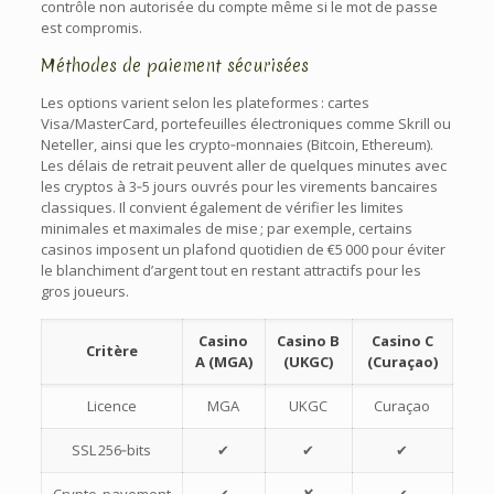
contrôle non autorisée du compte même si le mot de passe
est compromis.
Méthodes de paiement sécurisées
Les options varient selon les plateformes : cartes
Visa/MasterCard, portefeuilles électroniques comme Skrill ou
Neteller, ainsi que les crypto‑monnaies (Bitcoin, Ethereum).
Les délais de retrait peuvent aller de quelques minutes avec
les cryptos à 3‑5 jours ouvrés pour les virements bancaires
classiques. Il convient également de vérifier les limites
minimales et maximales de mise ; par exemple, certains
casinos imposent un plafond quotidien de €5 000 pour éviter
le blanchiment d’argent tout en restant attractifs pour les
gros joueurs.
Casino
Casino B
Casino C
Critère
A (MGA)
(UKGC)
(Curaçao)
Licence
MGA
UKGC
Curaçao
SSL 256‑bits
✔︎
✔︎
✔︎