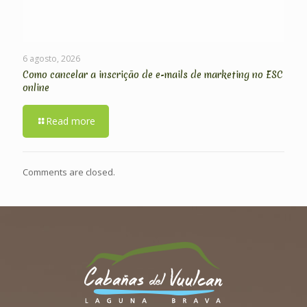
6 agosto, 2026
Como cancelar a inscrição de e-mails de marketing no ESC
online
Read more
Comments are closed.