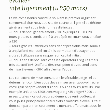
évaluer
intelligemment (≈ 250 mots)
Le welcome bonus constitue souvent le premier argument
commercial d’un nouveau site de casino en ligne ; il se décline
généralement sous trois formes distinctes :
– Bonus dépôt : généralement « 100 % jusqu’à €500 + 200
tours gratuits », conditionné à un dépôt minimum souvent fixé
à €20 .
– Tours gratuits : attribués sans dépôt préalable mais soumis
à un plafond mensuel limité ; ils permettent d’essayer des
slots spécifiques sans risquer son capital initial .
– Bonus sans dépôt : rare chez les opérateurs régulés mais
très attractif (« €10 offerts dès inscription ») avec conditions
de mise élevées (>30x) afin d’éviter l’abus .
Les conditions de mise constituent le véritable piège : elles
déterminent combien vous devez miser avant pouvoir retirer
votre gain net provenant du bonus ou des tours gratuits . Par
exemple un bonus €200 avec wagering ×35 exige €7 000 de
mises totales – ce qui peut rapidement devenir coûteux si
vous jouez principalement aux slots à volatilité élevée . Il faut
donc comparer non seulement le montant offert mais aussi le