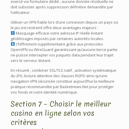
exercé via formulaire dédié ; aucune donnée résiduelle ne
doit subsister après suppression définitive demandée par
l’utilisateur .
Utiliser un VPN fiable lors d’une connexion depuis un pays où
le jeu est restreint offre deux avantages majeurs :
Masquage efficace votre adresse IP réelle évitant
géoblocages imposés par certaines autorités locales.
Chiffrement supplémentaire grâce aux protocoles
OpenVPN ou WireGuard garantissant qu’aucune tierce partie
ne puisse intercepter vos paquets data pendant leur trajet
vers le serveur distant.
En résumé , combiner SSL/TLS natif , activation systématique
du 2FA, lecture attentive des clauses RGPD ainsi qu’une
navigation VPN sécurisée constitue aujourd’hui la meilleure
pratique recommandée par Basketnews.Net pour protéger
vos fonds et votre identité numérique.
Section 7 – Choisir le meilleur
casino en ligne selon vos
critères