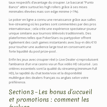
taux respectifs d’avantage du croupier. Le baccarat “Punto
Banco” attire surtout les high rollers grâce à ses mises
minimales élevées mais son edge minime (<1%).
Le poker en ligne a connu une renaissance grâce aux salles
live‑streaming où les parties sont commentées par des pros
internationaux ; cela crée une expérience spectateur‑joueur
unique similaire aux tournois télévisés traditionnels. Des
plateformes telles que PokerStars ou partypoker offrent
également des cash games instantanés avec buy‑in dès €10
pour toucher une audience large tout en conservant une
forte liquidité du pool prize‑pool .
Enfin les jeux avec croupier réel (« Live Dealer ») reproduisent
l’ambiance d’un vrai casino via un flux vidéo HD sécurisé . Les
critères essentiels sont la qualité du streaming (minimum Full
HD), la rapidité du chat texte/voix et la disponibilité
multilingue des dealers français ou anglais selon votre
préférence.
Section 3 – Les bonus d’accueil
et promotions : comment les