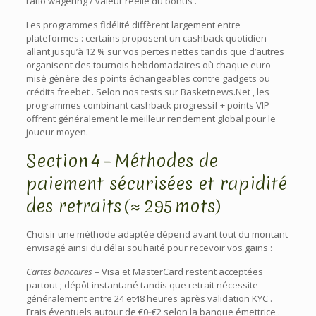
ratio wagering / valeur réelle du bonus .
Les programmes fidélité diffèrent largement entre
plateformes : certains proposent un cashback quotidien
allant jusqu’à 12 % sur vos pertes nettes tandis que d’autres
organisent des tournois hebdomadaires où chaque euro
misé génère des points échangeables contre gadgets ou
crédits freebet . Selon nos tests sur Basketnews.Net , les
programmes combinant cashback progressif + points VIP
offrent généralement le meilleur rendement global pour le
joueur moyen.
Section 4 – Méthodes de
paiement sécurisées et rapidité
des retraits (≈ 295 mots)
Choisir une méthode adaptée dépend avant tout du montant
envisagé ainsi du délai souhaité pour recevoir vos gains :
Cartes bancaires
– Visa et MasterCard restent acceptées
partout ; dépôt instantané tandis que retrait nécessite
généralement entre 24 et48 heures après validation KYC .
Frais éventuels autour de €0‑€2 selon la banque émettrice .