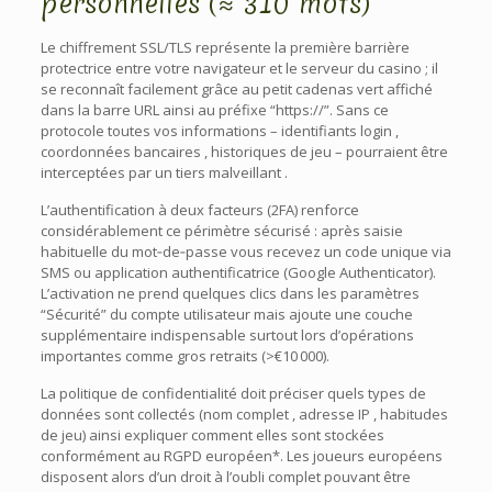
personnelles (≈ 310 mots)
Le chiffrement SSL/TLS représente la première barrière
protectrice entre votre navigateur et le serveur du casino ; il
se reconnaît facilement grâce au petit cadenas vert affiché
dans la barre URL ainsi au préfixe “https://”. Sans ce
protocole toutes vos informations – identifiants login ,
coordonnées bancaires , historiques de jeu – pourraient être
interceptées par un tiers malveillant .
L’authentification à deux facteurs (2FA) renforce
considérablement ce périmètre sécurisé : après saisie
habituelle du mot‑de‑passe vous recevez un code unique via
SMS ou application authentificatrice (Google Authenticator).
L’activation ne prend quelques clics dans les paramètres
“Sécurité” du compte utilisateur mais ajoute une couche
supplémentaire indispensable surtout lors d’opérations
importantes comme gros retraits (>€10 000).
La politique de confidentialité doit préciser quels types de
données sont collectés (nom complet , adresse IP , habitudes
de jeu) ainsi expliquer comment elles sont stockées
conformément au RGPD européen*. Les joueurs européens
disposent alors d’un droit à l’oubli complet pouvant être