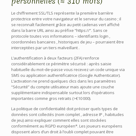
personnelles (≈ 310 mots)
Le chiffrement SSL/TLS représente la première barrière
protectrice entre votre navigateur et le serveur du casino ; il
se reconnaît facilement grâce au petit cadenas vert affiché
dans la barre URL ainsi au préfixe “https://”. Sans ce
protocole toutes vos informations – identifiants login ,
coordonnées bancaires , historiques de jeu – pourraient être
interceptées par un tiers malveillant .
L’authentification à deux facteurs (2FA) renforce
considérablement ce périmètre sécurisé : après saisie
habituelle du mot‑de‑passe vous recevez un code unique via
SMS ou application authentificatrice (Google Authenticator).
L’activation ne prend quelques clics dans les paramètres
“Sécurité” du compte utilisateur mais ajoute une couche
supplémentaire indispensable surtout lors d’opérations
importantes comme gros retraits (>€10 000).
La politique de confidentialité doit préciser quels types de
données sont collectés (nom complet , adresse IP , habitudes
de jeu) ainsi expliquer comment elles sont stockées
conformément au RGPD européen*. Les joueurs européens
disposent alors d’un droit à l’oubli complet pouvant être