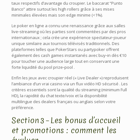
taux respectifs d’avantage du croupier. Le baccarat “Punto
Banco” attire surtout les high rollers grâce à ses mises
minimales élevées mais son edge minime (<1%).
Le poker en ligne a connu une renaissance grâce aux salles
live‑streaming où les parties sont commentées par des pros
internationaux ; cela crée une expérience spectateur‑joueur
unique similaire aux tournois télévisés traditionnels. Des
plateformes telles que PokerStars ou partypoker offrent
également des cash games instantanés avec buy‑in dès €10
pour toucher une audience large tout en conservant une
forte liquidité du pool prize‑pool .
Enfin les jeux avec croupier réel (« Live Dealer ») reproduisent
l’ambiance d’un vrai casino via un flux vidéo HD sécurisé . Les
critères essentiels sont la qualité du streaming (minimum Full
HD), la rapidité du chat texte/voix et la disponibilité
multilingue des dealers français ou anglais selon votre
préférence.
Section 3 – Les bonus d’accueil
et promotions : comment les