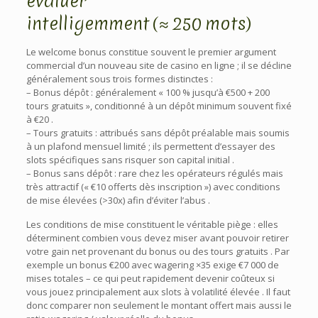
évaluer
intelligemment (≈ 250 mots)
Le welcome bonus constitue souvent le premier argument
commercial d’un nouveau site de casino en ligne ; il se décline
généralement sous trois formes distinctes :
– Bonus dépôt : généralement « 100 % jusqu’à €500 + 200
tours gratuits », conditionné à un dépôt minimum souvent fixé
à €20 .
– Tours gratuits : attribués sans dépôt préalable mais soumis
à un plafond mensuel limité ; ils permettent d’essayer des
slots spécifiques sans risquer son capital initial .
– Bonus sans dépôt : rare chez les opérateurs régulés mais
très attractif (« €10 offerts dès inscription ») avec conditions
de mise élevées (>30x) afin d’éviter l’abus .
Les conditions de mise constituent le véritable piège : elles
déterminent combien vous devez miser avant pouvoir retirer
votre gain net provenant du bonus ou des tours gratuits . Par
exemple un bonus €200 avec wagering ×35 exige €7 000 de
mises totales – ce qui peut rapidement devenir coûteux si
vous jouez principalement aux slots à volatilité élevée . Il faut
donc comparer non seulement le montant offert mais aussi le