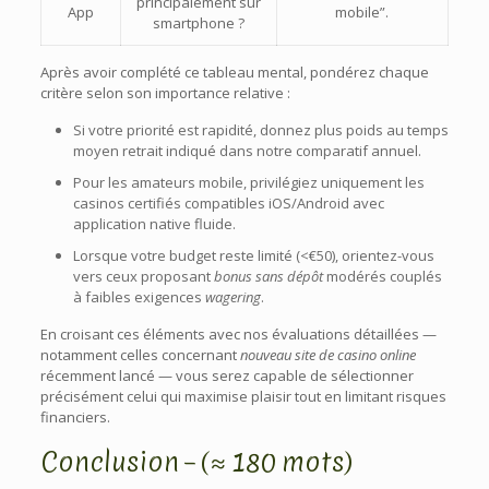
principalement sur
App
mobile”.
smartphone ?
Après avoir complété ce tableau mental, pondérez chaque
critère selon son importance relative :
Si votre priorité est rapidité, donnez plus poids au temps
moyen retrait indiqué dans notre comparatif annuel.
Pour les amateurs mobile, privilégiez uniquement les
casinos certifiés compatibles iOS/Android avec
application native fluide.
Lorsque votre budget reste limité (<€50), orientez-vous
vers ceux proposant
bonus sans dépôt
modérés couplés
à faibles exigences
wagering
.
En croisant ces éléments avec nos évaluations détaillées —
notamment celles concernant
nouveau site de casino online
récemment lancé — vous serez capable de sélectionner
précisément celui qui maximise plaisir tout en limitant risques
financiers.
Conclusion – (≈ 180 mots)