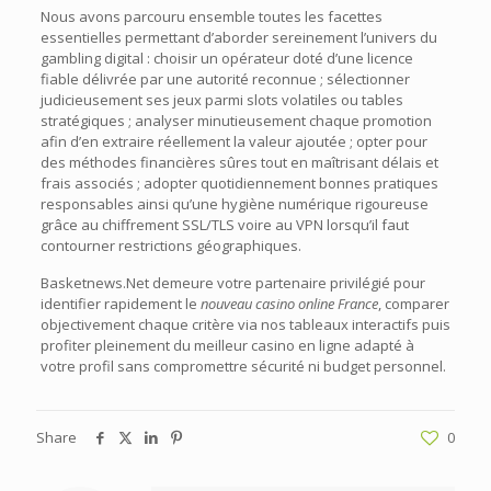
Nous avons parcouru ensemble toutes les facettes
essentielles permettant d’aborder sereinement l’univers du
gambling digital : choisir un opérateur doté d’une licence
fiable délivrée par une autorité reconnue ; sélectionner
judicieusement ses jeux parmi slots volatiles ou tables
stratégiques ; analyser minutieusement chaque promotion
afin d’en extraire réellement la valeur ajoutée ; opter pour
des méthodes financières sûres tout en maîtrisant délais et
frais associés ; adopter quotidiennement bonnes pratiques
responsables ainsi qu’une hygiène numérique rigoureuse
grâce au chiffrement SSL/TLS voire au VPN lorsqu’il faut
contourner restrictions géographiques.
Basketnews.Net demeure votre partenaire privilégié pour
identifier rapidement le
nouveau casino online France
, comparer
objectivement chaque critère via nos tableaux interactifs puis
profiter pleinement du meilleur casino en ligne adapté à
votre profil sans compromettre sécurité ni budget personnel.
Share
0