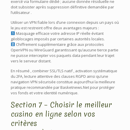
exercé via formulaire dédié ; aucune donnée résiduelle ne
doit subsister après suppression définitive demandée par
l’utilisateur .
Utiliser un VPN fiable lors d’une connexion depuis un pays où
le jeu est restreint offre deux avantages majeurs :
Masquage efficace votre adresse IP réelle évitant
géoblocages imposés par certaines autorités locales.
Chiffrement supplémentaire grâce aux protocoles
OpenVPN ou WireGuard garantissant qu’aucune tierce partie
ne puisse intercepter vos paquets data pendant leur trajet
vers le serveur distant.
En résumé , combiner SSL/TLS natif , activation systématique
du 2FA, lecture attentive des clauses RGPD ainsi qu’une
navigation VPN sécurisée constitue aujourd’hui la meilleure
pratique recommandée par Basketnews.Net pour protéger
vos fonds et votre identité numérique.
Section 7 – Choisir le meilleur
casino en ligne selon vos
critères