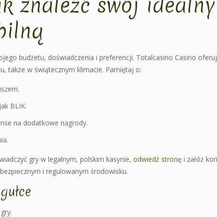
k znaleźć swój idealny
bilną
ego budżetu, doświadczenia i preferencji. Totalcasino Casino oferuje
, także w świątecznym klimacie. Pamiętaj o:
juszem.
jak BLIK.
zanse na dodatkowe nagrody.
ia.
świadczyć gry w legalnym, polskim kasynie,
odwiedź stronę
i załóż kon
w bezpiecznym i regulowanym środowisku.
gułce
gry.