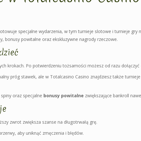
otowuje specjalne wydarzenia, w tym turnieje slotowe i turnieje gry 
ny, bonusy powitalne oraz ekskluzywne nagrody rzeczowe.
dzieć
tych krokach. Po potwierdzeniu tożsamości możesz od razu dołączyć d
alny próg stawek, ale w Totalcasino Casino znajdziesz także turnieje
spiny oraz specjalne
bonusy powitalne
zwiększające bankroll nawe
je
yższy zwrot zwiększa szanse na długotrwałą grę.
 przerwy, aby uniknąć zmęczenia i błędów.