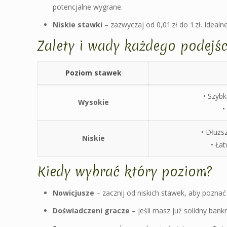
potencjalne wygrane.
Niskie stawki
– zazwyczaj od 0,01 zł do 1 zł. Ideal
Zalety i wady każdego podejśc
Poziom stawek
• Szyb
Wysokie
•
• Dłużs
Niskie
• Ła
Kiedy wybrać który poziom?
Nowicjusze
– zacznij od niskich stawek, aby poznać
Doświadczeni gracze
– jeśli masz już solidny bank