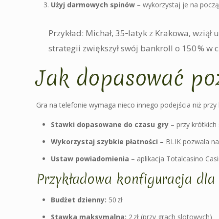
Użyj darmowych spinów
– wykorzystaj je na począ
Przykład: Michał, 35‑latyk z Krakowa, wziął
strategii zwiększył swój bankroll o 150 % w 
Jak dopasować poz
Gra na telefonie wymaga nieco innego podejścia niż przy
Stawki dopasowane do czasu gry
– przy krótkich
Wykorzystaj szybkie płatności
– BLIK pozwala na 
Ustaw powiadomienia
– aplikacja Totalcasino Cas
Przykładowa konfiguracja dla
Budżet dzienny:
50 zł
Stawka maksymalna:
2 zł (przy grach slotowych)