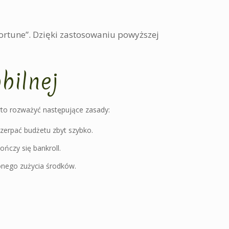
Fortune”. Dzięki zastosowaniu powyższej
bilnej
arto rozważyć następujące zasady:
yczerpać budżetu zbyt szybko.
ńczy się bankroll.
lonego zużycia środków.