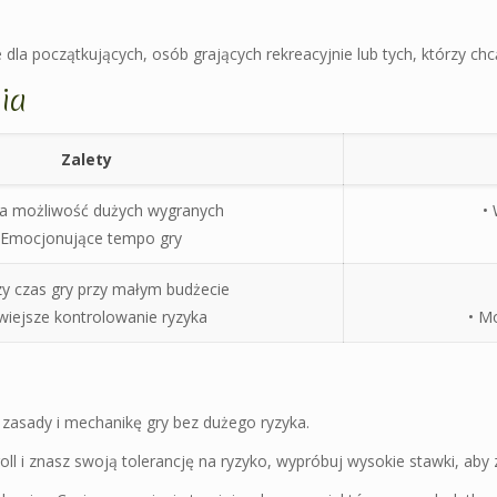
ne dla początkujących, osób grających rekreacyjnie lub tych, którzy ch
ia
Zalety
ka możliwość dużych wygranych
•
 Emocjonujące tempo gry
zy czas gry przy małym budżecie
twiejsze kontrolowanie ryzyka
• M
 zasady i mechanikę gry bez dużego ryzyka.
roll i znasz swoją tolerancję na ryzyko, wypróbuj wysokie stawki, aby