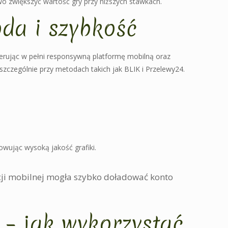
o zwiększyć wartość gry przy niższych stawkach.
da i szybkość
ferując w pełni responsywną platformę mobilną oraz
szczególnie przy metodach takich jak BLIK i Przelewy24.
wując wysoką jakość grafiki.
acji mobilnej mogła szybko doładować konto
 – jak wykorzystać