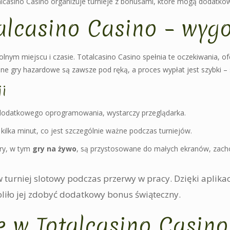
casino Casino organizuje turnieje z bonusami, które mogą dodatkow
alcasino Casino – wygo
nym miejscu i czasie. Totalcasino Casino spełnia te oczekiwania, o
lne gry hazardowe są zawsze pod ręką, a proces wypłat jest szybki – 
i
 dodatkowego oprogramowania, wystarczy przeglądarka.
kilka minut, co jest szczególnie ważne podczas turniejów.
gry, w tym
gry na żywo
, są przystosowane do małych ekranów, zacho
 w turniej slotowy podczas przerwy w pracy. Dzięki aplik
liło jej zdobyć dodatkowy bonus świąteczny.
e w Totalcasino Casino