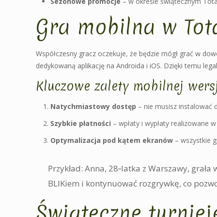
Sezonowe promocje
– w okresie świątecznym Total
Gra mobilna w Tot
Współczesny gracz oczekuje, że będzie mógł grać w dowol
dedykowaną aplikację na Androida i iOS. Dzięki temu lega
Kluczowe zalety mobilnej wersj
Natychmiastowy dostęp
– nie musisz instalować
Szybkie płatności
– wpłaty i wypłaty realizowane w 
Optymalizacja pod kątem ekranów
– wszystkie 
Przykład: Anna, 28‑latka z Warszawy, grała
BLIKiem i kontynuować rozgrywkę, co pozwo
Świąteczne turniej