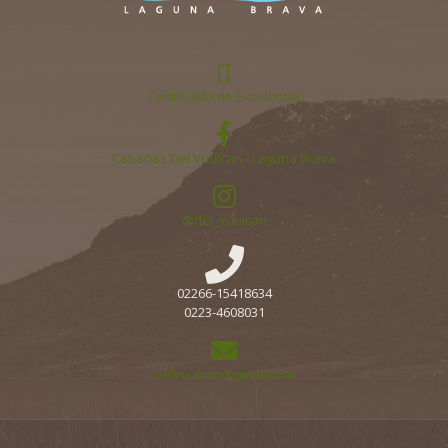
Certificado de Excelencia
Cabañas Del Vuulcan - Laguna Brava
@del_vuulcan
02266-15418634
0223-4608031
delvuulcan@gmail.com