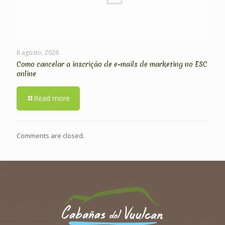
6 agosto, 2026
Como cancelar a inscrição de e-mails de marketing no ESC
online
Read more
Comments are closed.