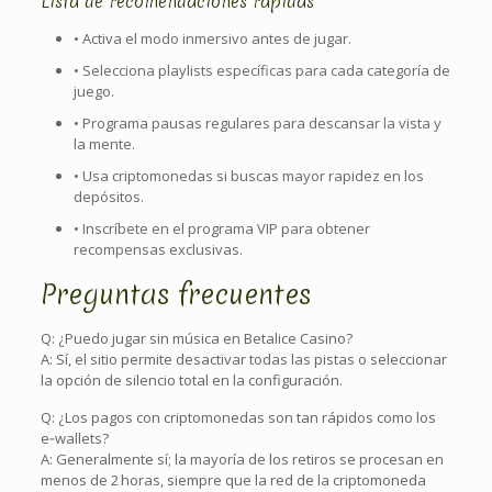
Lista de recomendaciones rápidas
• Activa el modo inmersivo antes de jugar.
• Selecciona playlists específicas para cada categoría de
juego.
• Programa pausas regulares para descansar la vista y
la mente.
• Usa criptomonedas si buscas mayor rapidez en los
depósitos.
• Inscríbete en el programa VIP para obtener
recompensas exclusivas.
Preguntas frecuentes
Q: ¿Puedo jugar sin música en Betalice Casino?
A: Sí, el sitio permite desactivar todas las pistas o seleccionar
la opción de silencio total en la configuración.
Q: ¿Los pagos con criptomonedas son tan rápidos como los
e‑wallets?
A: Generalmente sí; la mayoría de los retiros se procesan en
menos de 2 horas, siempre que la red de la criptomoneda