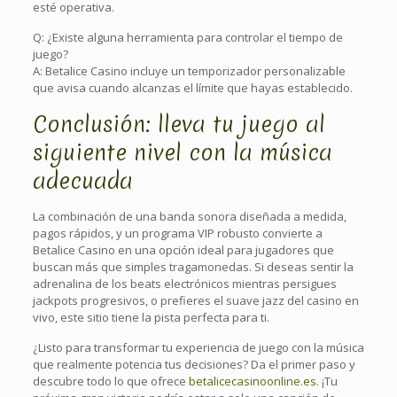
esté operativa.
Q: ¿Existe alguna herramienta para controlar el tiempo de
juego?
A: Betalice Casino incluye un temporizador personalizable
que avisa cuando alcanzas el límite que hayas establecido.
Conclusión: lleva tu juego al
siguiente nivel con la música
adecuada
La combinación de una banda sonora diseñada a medida,
pagos rápidos, y un programa VIP robusto convierte a
Betalice Casino en una opción ideal para jugadores que
buscan más que simples tragamonedas. Si deseas sentir la
adrenalina de los beats electrónicos mientras persigues
jackpots progresivos, o prefieres el suave jazz del casino en
vivo, este sitio tiene la pista perfecta para ti.
¿Listo para transformar tu experiencia de juego con la música
que realmente potencia tus decisiones? Da el primer paso y
descubre todo lo que ofrece
betalicecasinoonline.es
. ¡Tu