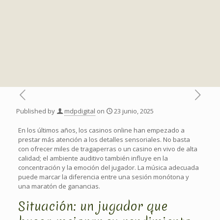
Published by
mdpdigital
on
23 junio, 2025
En los últimos años, los casinos online han empezado a
prestar más atención a los detalles sensoriales. No basta
con ofrecer miles de tragaperras o un casino en vivo de alta
calidad; el ambiente auditivo también influye en la
concentración y la emoción del jugador. La música adecuada
puede marcar la diferencia entre una sesión monótona y
una maratón de ganancias.
Situación: un jugador que