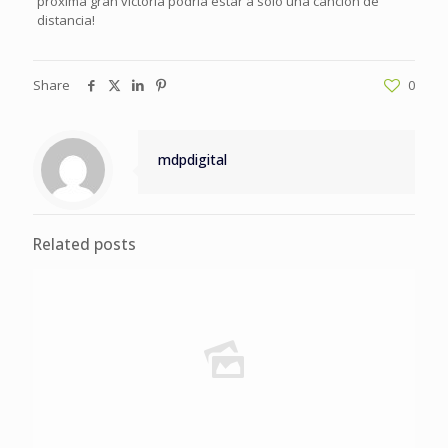
próxima gran victoria podría estar a solo una canción de
distancia!
Share
0
mdpdigital
Related posts