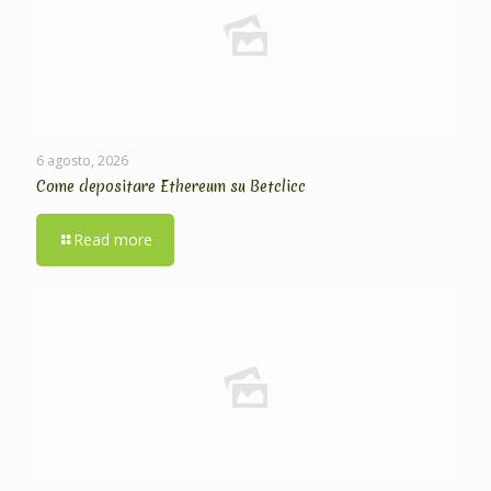
6 agosto, 2026
Come depositare Ethereum su Betclicc
Read more