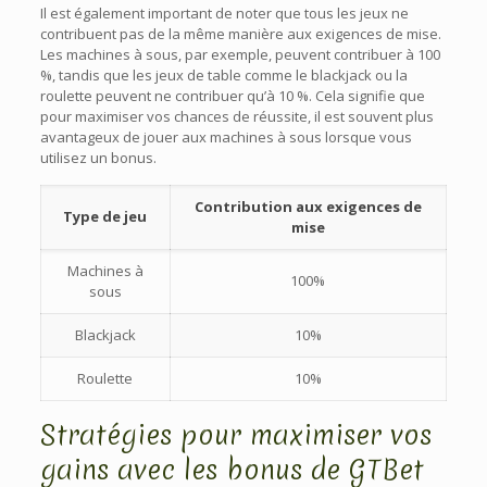
Il est également important de noter que tous les jeux ne
contribuent pas de la même manière aux exigences de mise.
Les machines à sous, par exemple, peuvent contribuer à 100
%, tandis que les jeux de table comme le blackjack ou la
roulette peuvent ne contribuer qu’à 10 %. Cela signifie que
pour maximiser vos chances de réussite, il est souvent plus
avantageux de jouer aux machines à sous lorsque vous
utilisez un bonus.
Contribution aux exigences de
Type de jeu
mise
Machines à
100%
sous
Blackjack
10%
Roulette
10%
Stratégies pour maximiser vos
gains avec les bonus de GTBet