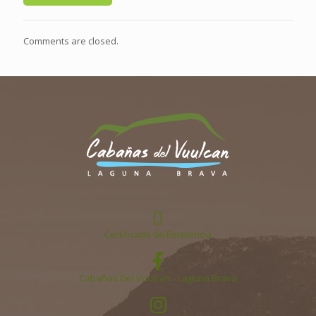
Comments are closed.
Certificado de Excelencia
Cabañas Del Vuulcan - Laguna Brava