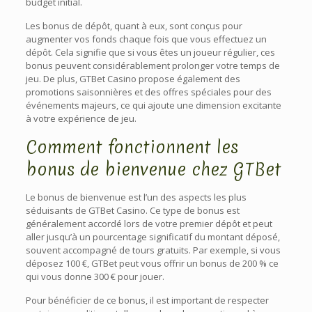
budget initial.
Les bonus de dépôt, quant à eux, sont conçus pour
augmenter vos fonds chaque fois que vous effectuez un
dépôt. Cela signifie que si vous êtes un joueur régulier, ces
bonus peuvent considérablement prolonger votre temps de
jeu. De plus, GTBet Casino propose également des
promotions saisonnières et des offres spéciales pour des
événements majeurs, ce qui ajoute une dimension excitante
à votre expérience de jeu.
Comment fonctionnent les
bonus de bienvenue chez GTBet
Le bonus de bienvenue est l’un des aspects les plus
séduisants de GTBet Casino. Ce type de bonus est
généralement accordé lors de votre premier dépôt et peut
aller jusqu’à un pourcentage significatif du montant déposé,
souvent accompagné de tours gratuits. Par exemple, si vous
déposez 100 €, GTBet peut vous offrir un bonus de 200 % ce
qui vous donne 300 € pour jouer.
Pour bénéficier de ce bonus, il est important de respecter