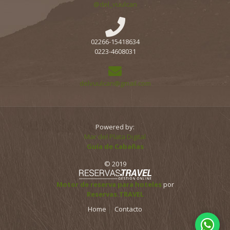
@del_vuulcan
02266-15418634
0223-4608031
delvuulcan@gmail.com
Powered by:
Mar del Plata Digital
Guía de Cabañas
© 2019
Motor de reserva para hoteles
por
Reservas.TRAVEL
Home
Contacto