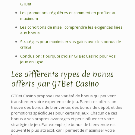
GTBet
Les promotions régulières et comment en profiter au
maximum
Les conditions de mise : comprendre les exigences liées
aux bonus
Stratégies pour maximiser vos gains avec les bonus de
GTBet
Conclusion : Pourquoi choisir GTBet Casino pour vos
jeux en ligne
Les différents types de bonus
offerts par GTBet Casino
GTBet Casino propose une variété de bonus qui peuvent
transformer votre expérience de jeu. Parmi ces offres, on
trouve des bonus de bienvenue, des bonus de dépôt, et des
promotions spécifiques pour certains jeux. Chacun de ces
bonus a ses propres avantages et peut influencer votre
stratégie de jeu. Par exemple, le bonus de bienvenue est
souvent le plus attractif, car il permet de maximiser votre