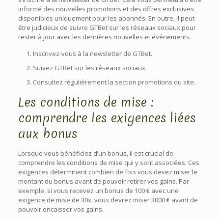
informé des nouvelles promotions et des offres exclusives
disponibles uniquement pour les abonnés. En outre, il peut
être judicieux de suivre GTBet sur les réseaux sociaux pour
rester à jour avec les dernières nouvelles et événements.
Inscrivez-vous à la newsletter de GTBet.
Suivez GTBet sur les réseaux sociaux.
Consultez régulièrement la section promotions du site.
Les conditions de mise :
comprendre les exigences liées
aux bonus
Lorsque vous bénéficiez d’un bonus, il est crucial de
comprendre les conditions de mise qui y sont associées. Ces
exigences déterminent combien de fois vous devez miser le
montant du bonus avant de pouvoir retirer vos gains. Par
exemple, si vous recevez un bonus de 100 € avec une
exigence de mise de 30x, vous devrez miser 3000 € avant de
pouvoir encaisser vos gains.