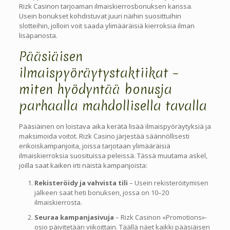
Rizk Casinon tarjoaman ilmaiskierrosbonuksen kanssa.
Usein bonukset kohdistuvat juuri näihin suosittuihin
slotteihin, jolloin voit saada ylimääräisiä kierroksia ilman
lisäpanosta.
Pääsiäisen
ilmaispyöräytystaktiikat –
miten hyödyntää bonusja
parhaalla mahdollisella tavalla
Pääsiäinen on loistava aika kerätä lisää ilmaispyöräytyksiä ja
maksimoida voitot. Rizk Casino järjestää säännöllisesti
erikoiskampanjoita, joissa tarjotaan ylimääräisiä
ilmaiskierroksia suosituissa peleissä. Tässä muutama askel,
joilla saat kaiken irti näistä kampanjoista:
Rekisteröidy ja vahvista tili
– Usein rekisteröitymisen
jälkeen saat heti bonuksen, jossa on 10–20
ilmaiskierrosta.
Seuraa kampanjasivuja
– Rizk Casinon «Promotions»-
osio päivitetään viikoittain. Täällä näet kaikki pääsiäisen