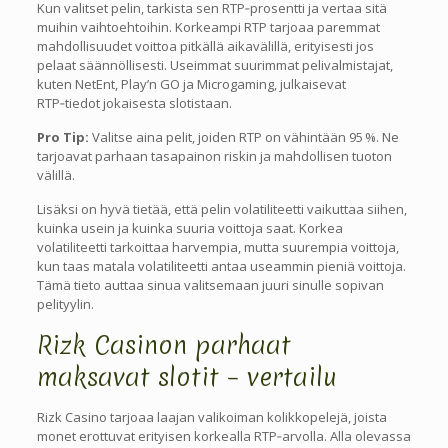
Kun valitset pelin, tarkista sen RTP‑prosentti ja vertaa sitä
muihin vaihtoehtoihin. Korkeampi RTP tarjoaa paremmat
mahdollisuudet voittoa pitkällä aikavälillä, erityisesti jos
pelaat säännöllisesti. Useimmat suurimmat pelivalmistajat,
kuten NetEnt, Play’n GO ja Microgaming, julkaisevat
RTP‑tiedot jokaisesta slotistaan.
Pro Tip:
Valitse aina pelit, joiden RTP on vähintään 95 %. Ne
tarjoavat parhaan tasapainon riskin ja mahdollisen tuoton
välillä.
Lisäksi on hyvä tietää, että pelin volatiliteetti vaikuttaa siihen,
kuinka usein ja kuinka suuria voittoja saat. Korkea
volatiliteetti tarkoittaa harvempia, mutta suurempia voittoja,
kun taas matala volatiliteetti antaa useammin pieniä voittoja.
Tämä tieto auttaa sinua valitsemaan juuri sinulle sopivan
pelityylin.
Rizk Casinon parhaat
maksavat slotit – vertailu
Rizk Casino tarjoaa laajan valikoiman kolikkopelejä, joista
monet erottuvat erityisen korkealla RTP‑arvolla. Alla olevassa