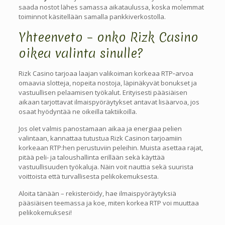
saada nostot lähes samassa aikataulussa, koska molemmat
toiminnot käsitellään samalla pankkiverkostolla.
Yhteenveto – onko Rizk Casino
oikea valinta sinulle?
Rizk Casino tarjoaa laajan valikoiman korkeaa RTP‑arvoa
omaavia slotteja, nopeita nostoja, läpinäkyvät bonukset ja
vastuullisen pelaamisen työkalut. Erityisesti pääsiäisen
aikaan tarjottavat ilmaispyöräytykset antavat lisäarvoa, jos
osaat hyödyntää ne oikeilla taktiikoilla.
Jos olet valmis panostamaan aikaa ja energiaa pelien
valintaan, kannattaa tutustua Rizk Casinon tarjoamiin
korkeaan RTP:hen perustuviin peleihin. Muista asettaa rajat,
pitää peli- ja taloushallinta erillään sekä käyttää
vastuullisuuden työkaluja. Näin voit nauttia sekä suurista
voittoista että turvallisesta pelikokemuksesta.
Aloita tänään – rekisteröidy, hae ilmaispyöräytyksiä
pääsiäisen teemassa ja koe, miten korkea RTP voi muuttaa
pelikokemuksesi!