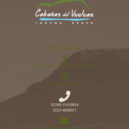
Certificado de Excelencia
Cabañas Del Vuulcan - Laguna Brava
@del_vuulcan
02266-15418634
0223-4608031
delvuulcan@gmail.com