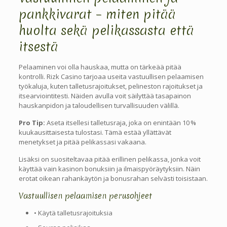
pankkivarat – miten pitää
huolta sekä pelikassasta että
itsestä
Pelaaminen voi olla hauskaa, mutta on tärkeää pitää
kontrolli. Rizk Casino tarjoaa useita vastuullisen pelaamisen
työkaluja, kuten talletusrajoitukset, pelineston rajoitukset ja
itsearviointitesti. Näiden avulla voit säilyttää tasapainon
hauskanpidon ja taloudellisen turvallisuuden välillä.
Pro Tip:
Aseta itsellesi talletusraja, joka on enintään 10 %
kuukausittaisesta tulostasi. Tämä estää yllättävät
menetykset ja pitää pelikassasi vakaana.
Lisäksi on suositeltavaa pitää erillinen pelikassa, jonka voit
käyttää vain kasinon bonuksiin ja ilmaispyöräytyksiin. Näin
erotat oikean rahankäytön ja bonusrahan selvästi toisistaan.
Vastuullisen pelaamisen perusohjeet
• Käytä talletusrajoituksia