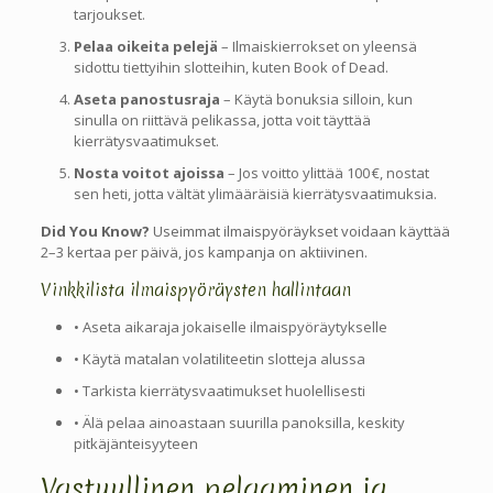
tarjoukset.
Pelaa oikeita pelejä
– Ilmaiskierrokset on yleensä
sidottu tiettyihin slotteihin, kuten Book of Dead.
Aseta panostusraja
– Käytä bonuksia silloin, kun
sinulla on riittävä pelikassa, jotta voit täyttää
kierrätysvaatimukset.
Nosta voitot ajoissa
– Jos voitto ylittää 100 €, nostat
sen heti, jotta vältät ylimääräisiä kierrätysvaatimuksia.
Did You Know?
Useimmat ilmaispyöräykset voidaan käyttää
2–3 kertaa per päivä, jos kampanja on aktiivinen.
Vinkkilista ilmaispyöräysten hallintaan
• Aseta aikaraja jokaiselle ilmaispyöräytykselle
• Käytä matalan volatiliteetin slotteja alussa
• Tarkista kierrätysvaatimukset huolellisesti
• Älä pelaa ainoastaan suurilla panoksilla, keskity
pitkäjänteisyyteen
Vastuullinen pelaaminen ja