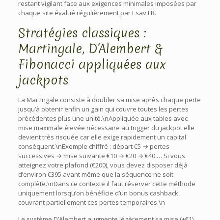
restant vigilant face aux exigences minimales imposées par
chaque site évalué régulièrement par Esav.FR.
Stratégies classiques :
Martingale, D’Alembert &
Fibonacci appliquées aux
jackpots
La Martingale consiste à doubler sa mise après chaque perte
jusqu’à obtenir enfin un gain qui couvre toutes les pertes
précédentes plus une unité.\nAppliquée aux tables avec
mise maximale élevée nécessaire au trigger du jackpot elle
devient très risquée car elle exige rapidement un capital
conséquent.\nExemple chiffré : départ €5 → pertes
successives → mise suivante €10 → €20 → €40 … Si vous
atteignez votre plafond (€200), vous devez disposer déjà
d’environ €395 avant même que la séquence ne soit
complète.\nDans ce contexte il faut réserver cette méthode
uniquement lorsqu’on bénéficie d’un bonus cashback
couvrant partiellement ces pertes temporaires.\n
Le système D’Alembert augmente légèrement sa mise (+€1)