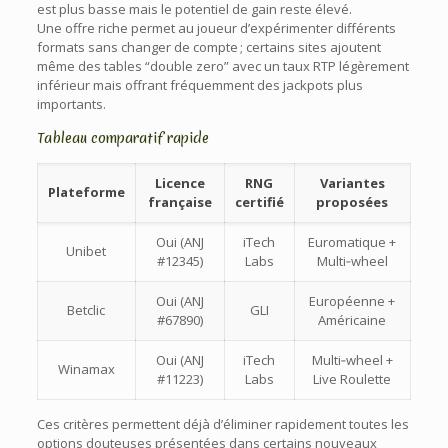
est plus basse mais le potentiel de gain reste élevé.
Une offre riche permet au joueur d’expérimenter différents
formats sans changer de compte ; certains sites ajoutent
même des tables “double zero” avec un taux RTP légèrement
inférieur mais offrant fréquemment des jackpots plus
importants.
Tableau comparatif rapide
Licence
RNG
Variantes
Plateforme
française
certifié
proposées
Oui (ANJ
iTech
Euromatique +
Unibet
#12345)
Labs
Multi‑wheel
Oui (ANJ
Européenne +
Betclic
GLI
#67890)
Américaine
Oui (ANJ
iTech
Multi‑wheel +
Winamax
#11223)
Labs
Live Roulette
Ces critères permettent déjà d’éliminer rapidement toutes les
options douteuses présentées dans certains nouveaux