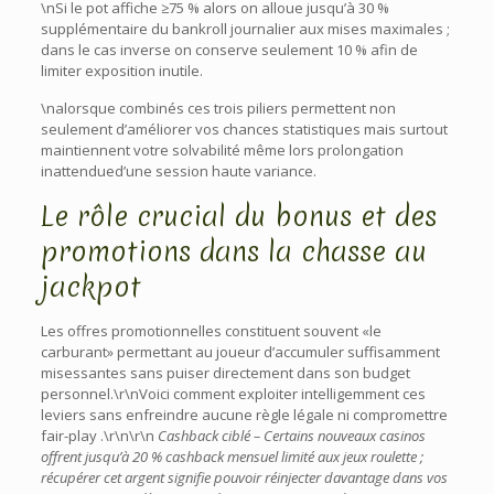
\nSi le pot affiche ≥75 % alors on alloue jusqu’à 30 %
supplémentaire du bankroll journalier aux mises maximales ;
dans le cas inverse on conserve seulement 10 % afin de
limiter exposition inutile.
\nalorsque combinés ces trois piliers permettent non
seulement d’améliorer vos chances statistiques mais surtout
maintiennent votre solvabilité même lors prolongation
inattendue​d’une session haute variance.
Le rôle crucial du bonus et des
promotions dans la chasse au
jackpot
Les offres promotionnelles constituent souvent «le
carburant» permettant au joueur d’accumuler suffisamment
misessantes sans puiser directement dans son budget
personnel.\r\nVoici comment exploiter intelligemment ces
leviers sans enfreindre aucune règle légale ni compromettre
fair-play .\r\n\r\n
Cashback ciblé – Certains nouveaux casinos
offrent jusqu’à 20 % cashback mensuel limité aux jeux roulette ;
récupérer cet argent signifie pouvoir réinjecter davantage dans vos