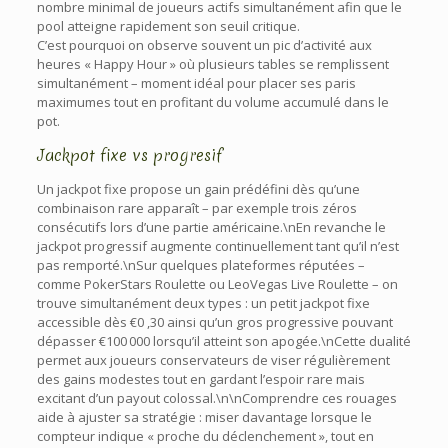
nombre minimal de joueurs actifs simultanément afin que le
pool atteigne rapidement son seuil critique.
C’est pourquoi on observe souvent un pic d’activité aux
heures « Happy Hour » où plusieurs tables se remplissent
simultanément – moment idéal pour placer ses paris
maximumes tout en profitant du volume accumulé dans le
pot.
Jackpot fixe vs progresif
Un jackpot fixe propose un gain prédéfini dès qu’une
combinaison rare apparaît – par exemple trois zéros
consécutifs lors d’une partie américaine.\nEn revanche le
jackpot progressif augmente continuellement tant qu’il n’est
pas remporté.\nSur quelques plateformes réputées –
comme PokerStars Roulette ou LeoVegas Live Roulette – on
trouve simultanément deux types : un petit jackpot fixe
accessible dès €0 ,30 ainsi qu’un gros progressive pouvant
dépasser €100 000 lorsqu’il atteint son apogée.\nCette dualité
permet aux joueurs conservateurs de viser régulièrement
des gains modestes tout en gardant l’espoir rare mais
excitant d’un payout colossal.\n\nComprendre ces rouages
aide à ajuster sa stratégie : miser davantage lorsque le
compteur indique « proche du déclenchement », tout en