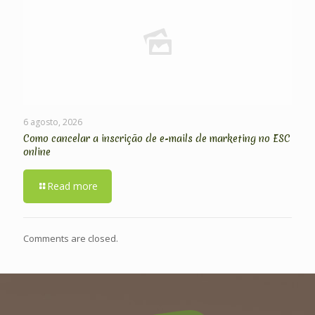
6 agosto, 2026
Como cancelar a inscrição de e-mails de marketing no ESC
online
Read more
Comments are closed.