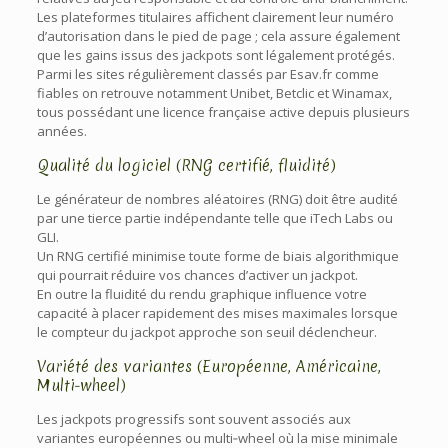
Les plateformes titulaires affichent clairement leur numéro
d’autorisation dans le pied de page ; cela assure également
que les gains issus des jackpots sont légalement protégés.
Parmi les sites régulièrement classés par Esav.fr comme
fiables on retrouve notamment Unibet, Betclic et Winamax,
tous possédant une licence française active depuis plusieurs
années.
Qualité du logiciel (RNG certifié, fluidité)
Le générateur de nombres aléatoires (RNG) doit être audité
par une tierce partie indépendante telle que iTech Labs ou
GLI.
Un RNG certifié minimise toute forme de biais algorithmique
qui pourrait réduire vos chances d’activer un jackpot.
En outre la fluidité du rendu graphique influence votre
capacité à placer rapidement des mises maximales lorsque
le compteur du jackpot approche son seuil déclencheur.
Variété des variantes (Européenne, Américaine,
Multi‑wheel)
Les jackpots progressifs sont souvent associés aux
variantes européennes ou multi‑wheel où la mise minimale