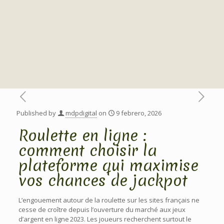
Published by
mdpdigital
on
9 febrero, 2026
Roulette en ligne :
comment choisir la
plateforme qui maximise
vos chances de jackpot
L’engouement autour de la roulette sur les sites français ne
cesse de croître depuis l’ouverture du marché aux jeux
d’argent en ligne 2023. Les joueurs recherchent surtout le