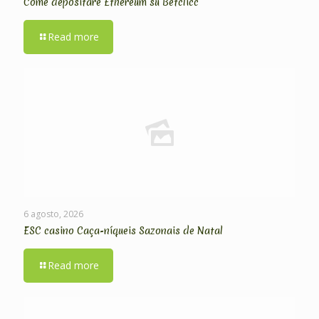
Come depositare Ethereum su Betclicc
Read more
6 agosto, 2026
ESC casino Caça-níqueis Sazonais de Natal
Read more