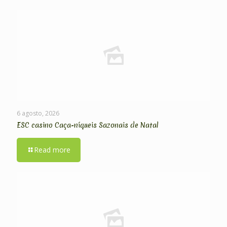
6 agosto, 2026
ESC casino Caça-níqueis Sazonais de Natal
Read more