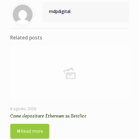
mdpdigital
Related posts
6 agosto, 2026
Come depositare Ethereum su Betclicc
Read more