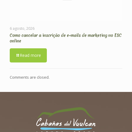
6 agosto, 2026
Como cancelar a inscrição de e-mails de marketing no ESC
online
Read more
Comments are closed.