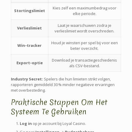
Kies zelf een maximumbedrag voor
Stortingslimiet
elke periode.
Laat je waarschuwen zodra je
Verlieslimiet
verlieslimiet wordt overschreden.
Houd je winsten per spel bij voor een
Win‑tracker
beter overzicht.
Download je transactiegeschiedenis
Export‑optie
als CSV‑bestand.
Industry Secret:
Spelers die hun limieten strikt volgen,
rapporteren gemiddeld 30 % minder negatieve ervaringen
met overbesteding.
Praktische Stappen Om Het
Systeem Te Gebruiken
Log in
op je account bij Loyal Casino.