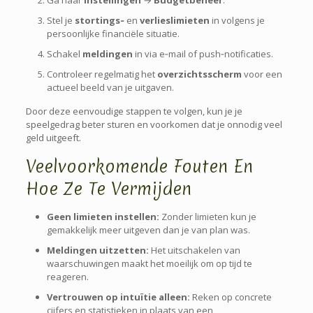
Ga naar
Instellingen
→
Budgetbeheer
.
Stel je
stortings‑
en
verlieslimieten
in volgens je
persoonlijke financiële situatie.
Schakel
meldingen
in via e‑mail of push‑notificaties.
Controleer regelmatig het
overzichtsscherm
voor een
actueel beeld van je uitgaven.
Door deze eenvoudige stappen te volgen, kun je je
speelgedrag beter sturen en voorkomen dat je onnodig veel
geld uitgeeft.
Veelvoorkomende Fouten En
Hoe Ze Te Vermijden
Geen limieten instellen:
Zonder limieten kun je
gemakkelijk meer uitgeven dan je van plan was.
Meldingen uitzetten:
Het uitschakelen van
waarschuwingen maakt het moeilijk om op tijd te
reageren.
Vertrouwen op intuïtie alleen:
Reken op concrete
cijfers en statistieken in plaats van een