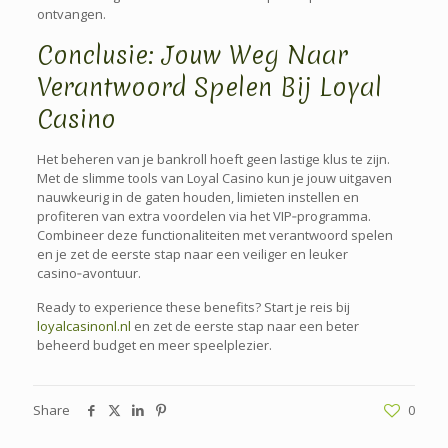
ontvangen.
Conclusie: Jouw Weg Naar
Verantwoord Spelen Bij Loyal
Casino
Het beheren van je bankroll hoeft geen lastige klus te zijn.
Met de slimme tools van Loyal Casino kun je jouw uitgaven
nauwkeurig in de gaten houden, limieten instellen en
profiteren van extra voordelen via het VIP‑programma.
Combineer deze functionaliteiten met verantwoord spelen
en je zet de eerste stap naar een veiliger en leuker
casino‑avontuur.
Ready to experience these benefits? Start je reis bij
loyalcasinonl.nl
en zet de eerste stap naar een beter
beheerd budget en meer speelplezier.
Share
0