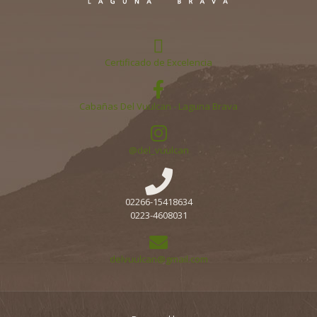
Certificado de Excelencia
Cabañas Del Vuulcan - Laguna Brava
@del_vuulcan
02266-15418634
0223-4608031
delvuulcan@gmail.com