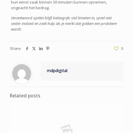
hun winst vaak binnen 30 minuten kunnen opnemen,
ongeacht het bedrag.
Verantwoord spelen blijft belangrijk: stel limieten in, speel niet
onder invloed en zoek hulp als je merkt dat gokken een probleem
wordt.
Share
0
mdpdigital
Related posts