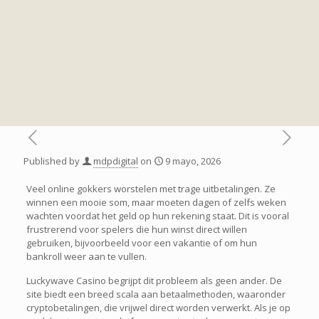
Published by
mdpdigital
on
9 mayo, 2026
Veel online gokkers worstelen met trage uitbetalingen. Ze
winnen een mooie som, maar moeten dagen of zelfs weken
wachten voordat het geld op hun rekening staat. Dit is vooral
frustrerend voor spelers die hun winst direct willen
gebruiken, bijvoorbeeld voor een vakantie of om hun
bankroll weer aan te vullen.
Luckywave Casino begrijpt dit probleem als geen ander. De
site biedt een breed scala aan betaalmethoden, waaronder
cryptobetalingen, die vrijwel direct worden verwerkt. Als je op