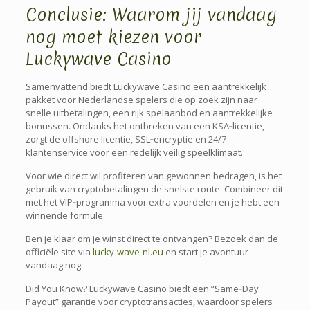
Conclusie: Waarom jij vandaag
nog moet kiezen voor
Luckywave Casino
Samenvattend biedt Luckywave Casino een aantrekkelijk
pakket voor Nederlandse spelers die op zoek zijn naar
snelle uitbetalingen, een rijk spelaanbod en aantrekkelijke
bonussen. Ondanks het ontbreken van een KSA‑licentie,
zorgt de offshore licentie, SSL‑encryptie en 24/7
klantenservice voor een redelijk veilig speelklimaat.
Voor wie direct wil profiteren van gewonnen bedragen, is het
gebruik van cryptobetalingen de snelste route. Combineer dit
met het VIP‑programma voor extra voordelen en je hebt een
winnende formule.
Ben je klaar om je winst direct te ontvangen? Bezoek dan de
officiële site via
lucky-wave-nl.eu
en start je avontuur
vandaag nog.
Did You Know? Luckywave Casino biedt een “Same‑Day
Payout” garantie voor cryptotransacties, waardoor spelers