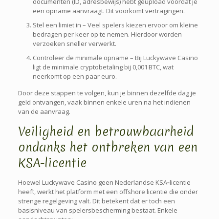
documenten (ID, adresbewijs) hebt geüpload voordat je
een opname aanvraagt. Dit voorkomt vertragingen.
Stel een limiet in – Veel spelers kiezen ervoor om kleine
bedragen per keer op te nemen. Hierdoor worden
verzoeken sneller verwerkt.
Controleer de minimale opname – Bij Luckywave Casino
ligt de minimale cryptobetaling bij 0,001 BTC, wat
neerkomt op een paar euro.
Door deze stappen te volgen, kun je binnen dezelfde dag je
geld ontvangen, vaak binnen enkele uren na het indienen
van de aanvraag.
Veiligheid en betrouwbaarheid
ondanks het ontbreken van een
KSA‑licentie
Hoewel Luckywave Casino geen Nederlandse KSA‑licentie
heeft, werkt het platform met een offshore licentie die onder
strenge regelgeving valt. Dit betekent dat er toch een
basisniveau van spelersbescherming bestaat. Enkele