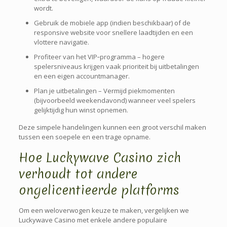
wordt.
Gebruik de mobiele app (indien beschikbaar) of de
responsive website voor snellere laadtijden en een
vlottere navigatie.
Profiteer van het VIP‑programma – hogere
spelersniveaus krijgen vaak prioriteit bij uitbetalingen
en een eigen accountmanager.
Plan je uitbetalingen – Vermijd piekmomenten
(bijvoorbeeld weekendavond) wanneer veel spelers
gelijktijdig hun winst opnemen.
Deze simpele handelingen kunnen een groot verschil maken
tussen een soepele en een trage opname.
Hoe Luckywave Casino zich
verhoudt tot andere
ongelicentieerde platforms
Om een weloverwogen keuze te maken, vergelijken we
Luckywave Casino met enkele andere populaire