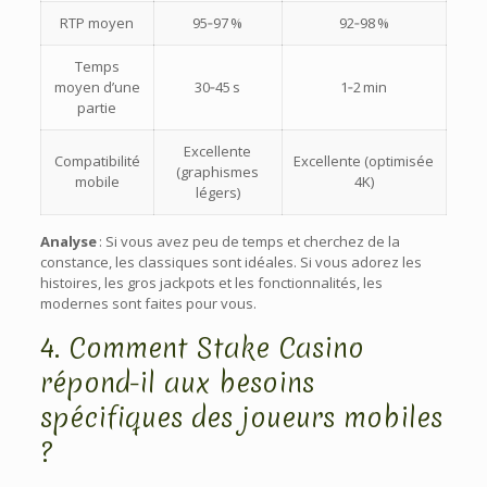
RTP moyen
95‑97 %
92‑98 %
Temps
moyen d’une
30‑45 s
1‑2 min
partie
Excellente
Compatibilité
Excellente (optimisée
(graphismes
mobile
4K)
légers)
Analyse
: Si vous avez peu de temps et cherchez de la
constance, les classiques sont idéales. Si vous adorez les
histoires, les gros jackpots et les fonctionnalités, les
modernes sont faites pour vous.
4. Comment Stake Casino
répond‑il aux besoins
spécifiques des joueurs mobiles
?