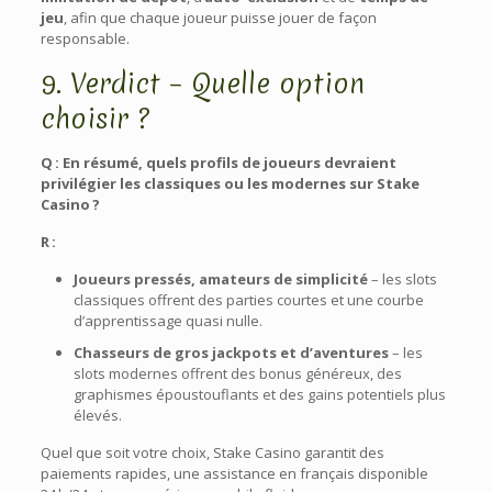
jeu
, afin que chaque joueur puisse jouer de façon
responsable.
9. Verdict – Quelle option
choisir ?
Q : En résumé, quels profils de joueurs devraient
privilégier les classiques ou les modernes sur Stake
Casino ?
R :
Joueurs pressés, amateurs de simplicité
– les slots
classiques offrent des parties courtes et une courbe
d’apprentissage quasi nulle.
Chasseurs de gros jackpots et d’aventures
– les
slots modernes offrent des bonus généreux, des
graphismes époustouflants et des gains potentiels plus
élevés.
Quel que soit votre choix, Stake Casino garantit des
paiements rapides, une assistance en français disponible