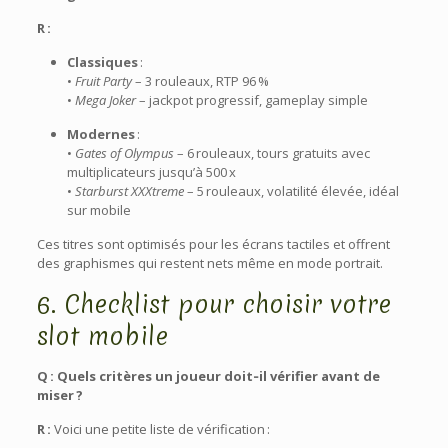
R :
Classiques
:
•
Fruit Party
– 3 rouleaux, RTP 96 %
•
Mega Joker
– jackpot progressif, gameplay simple
Modernes
:
•
Gates of Olympus
– 6 rouleaux, tours gratuits avec
multiplicateurs jusqu’à 500 x
•
Starburst XXXtreme
– 5 rouleaux, volatilité élevée, idéal
sur mobile
Ces titres sont optimisés pour les écrans tactiles et offrent
des graphismes qui restent nets même en mode portrait.
6. Checklist pour choisir votre
slot mobile
Q : Quels critères un joueur doit‑il vérifier avant de
miser ?
R :
Voici une petite liste de vérification :