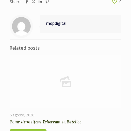
Share
0
mdpdigital
Related posts
6 agosto, 2026
Come depositare Ethereum su Betclicc