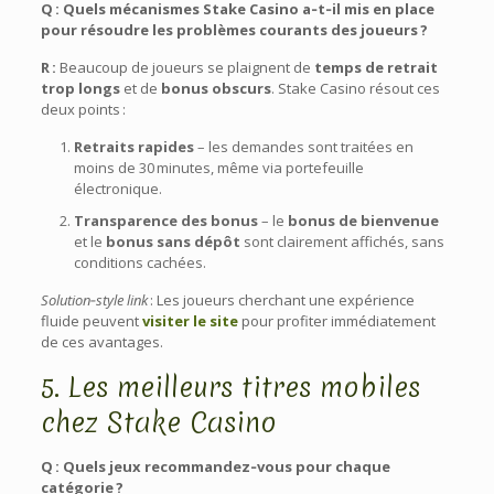
Q : Quels mécanismes Stake Casino a‑t‑il mis en place
pour résoudre les problèmes courants des joueurs ?
R :
Beaucoup de joueurs se plaignent de
temps de retrait
trop longs
et de
bonus obscurs
. Stake Casino résout ces
deux points :
Retraits rapides
– les demandes sont traitées en
moins de 30 minutes, même via portefeuille
électronique.
Transparence des bonus
– le
bonus de bienvenue
et le
bonus sans dépôt
sont clairement affichés, sans
conditions cachées.
Solution‑style link
: Les joueurs cherchant une expérience
fluide peuvent
visiter le site
pour profiter immédiatement
de ces avantages.
5. Les meilleurs titres mobiles
chez Stake Casino
Q : Quels jeux recommandez‑vous pour chaque
catégorie ?