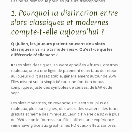
Casino se démarque pour les joueurs francophones.
1. Pourquoi la distinction entre
slots classiques et modernes
compte‑t-elle aujourd’hui ?
Q : Julien, les joueurs parlent souvent de « slots
classiques » vs « slots modernes ». Qu’est‑ce qui les
différencie réellement ?
R :
Les slots classiques, souvent appelées « fruits », ont trois
rouleaux, une à une ligne de paiement et un taux de retour
au joueur (RTP) assez stable, généralement autour de 96 %.
Elles misent sur la simplicité : aucune fonction bonus
compliquée, juste des symboles de cerises, de BAR et de
sept.
Les slots modernes, en revanche, utilisent 5 ou plus de
rouleaux, plusieurs lignes, des wilds, des scatters, des tours
gratuits et même des mini‑jeux. Leur RTP varie de 92 % à plus
de 98 % selon le fournisseur. Elles offrent une expérience
immersive grâce aux graphismes HD et aux effets sonores.