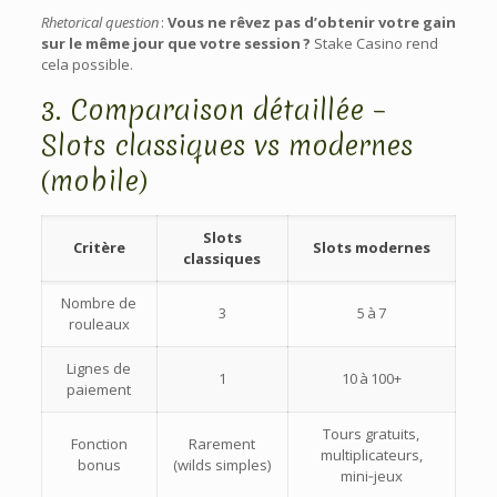
Rhetorical question
:
Vous ne rêvez pas d’obtenir votre gain
sur le même jour que votre session ?
Stake Casino rend
cela possible.
3. Comparaison détaillée –
Slots classiques vs modernes
(mobile)
Slots
Critère
Slots modernes
classiques
Nombre de
3
5 à 7
rouleaux
Lignes de
1
10 à 100+
paiement
Tours gratuits,
Fonction
Rarement
multiplicateurs,
bonus
(wilds simples)
mini‑jeux