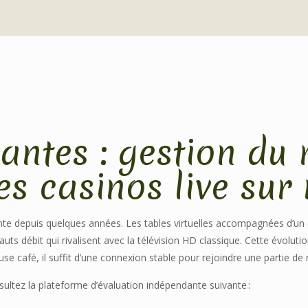
antes : gestion du 
es casinos live sur
ante depuis quelques années. Les tables virtuelles accompagnées d’un 
uts débit qui rivalisent avec la télévision HD classique. Cette évoluti
use café, il suffit d’une connexion stable pour rejoindre une partie de
nsultez la plateforme d’évaluation indépendante suivante :