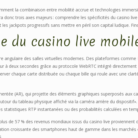
omment la combinaison entre mobilité accrue et technologies immersi
a donc trois axes majeurs : comprendre les spécificités du casino live 
t les jackpots progressifs sans mettre en péril son capital ludique. F
e du casino live mobil
erre angulaire des salles virtuelles modernes. Des plateformes comme
érieur à deux secondes grâce au protocole WebRTC intégré directement 
rver chaque carte distribuée ou chaque bille qui roule avec une clart
gmentée (AR), qui projette des éléments graphiques superposés aux car
tour du tableau physique affiché via la caméra arrière du dispositif».
es statistiques RTP instantanées ou des probabilités calculées en temp
 plus de 57 % des revenus mondiaux issus du casino live proviennent 
tration croissante des smartphones haut de gamme dans les marchés 
.