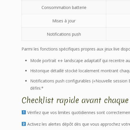
Consommation batterie
Mises à jour
Notifications push
Parmi les fonctions spécifiques propres aux jeux live disp
Mode portrait ↔ landscape adaptatif qui recentre au
Historique détaillé stocké localement montrant chaq
Notifications push configurables (« Nouvelle session 
défini.*
Checklist rapide avant chaque
Vérifiez que vos limites quotidiennes sont correctement
Activez les alertes dépôt dès que vous approchez votr