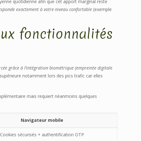
enne quotidienne afin que cet apport marginal reste
responde exactement à votre niveau confortable
(exemple
ux fonctionnalités
rcée grâce à l’intégration biométrique (empreinte digitale
é supérieure notamment lors des pics trafic car elles
 supplémentaire mais requiert néanmoins quelques
Navigateur mobile
Cookies sécurisés + authentification OTP