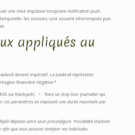
ctuer une mise impulsive lorsqu’une notification push
temporelle – les sessions sont souvent interrompues puis
ri.
aux appliqués au
nkroll devient impératif. La bankroll représente
ntagion financière négative.*
30 sur blackjack) • fixez un stop loss journalier qui
éter ces paramètres en imposant une durée maximale par
épôt dépasse votre seuil préconfiguré.
Possibilité d’activer
e afin que vous puissiez analyser vos habitudes