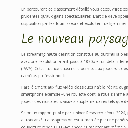
En parcourant ce classement détaillé vous découvrirez c
prudentes qu’aux gains spectaculaires. L’article développer
disposition par les fournisseurs et exploiter intelligemmen
Le nouveau paysag
Le streaming haute définition constitue aujourd’hui la pi
avec une résolution allant jusqu’à 1080p et un délai inf
(PWA). Cette latence quasi nulle permet aux joueurs d’obse
caméras professionnelles.
Parallèlement aux flux vidéo classiques naît la réalité au
smartphone·exemple » une roulette dont la roue s’anime au
joueur des indicateurs visuels supplémentaires tels que d
Selon un rapport publié par Juniper Research début 2024,
a trois ans*. La progression est alimentée par une péné
couverture réseau LTE‑Advanced et maintenant même 5G