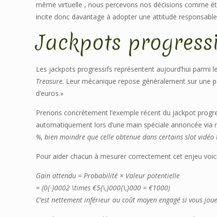
même virtuelle , nous percevons nos décisions comme étan
incite donc davantage à adopter une attitude responsable t
Jackpots progressif
Les jackpots progressifs représentent aujourd’hui parmi le
Treasure
. Leur mécanique repose généralement sur une pe
d’euros.»
Prenons concrètement l’exemple récent du jackpot progre
automatiquement lors d’une main spéciale annoncée via no
%, bien moindre que celle obtenue dans certains slot vidéo 
Pour aider chacun à mesurer correctement cet enjeu voici 
Gain attendu = Probabilité × Valeur potentielle
= (0{·}0002 \times €5{\,}000{\,}000 = €1000)
C’est nettement inférieur au coût moyen engagé si vous jou