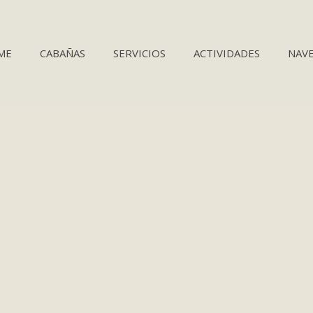
ME
CABAÑAS
SERVICIOS
ACTIVIDADES
NAVE