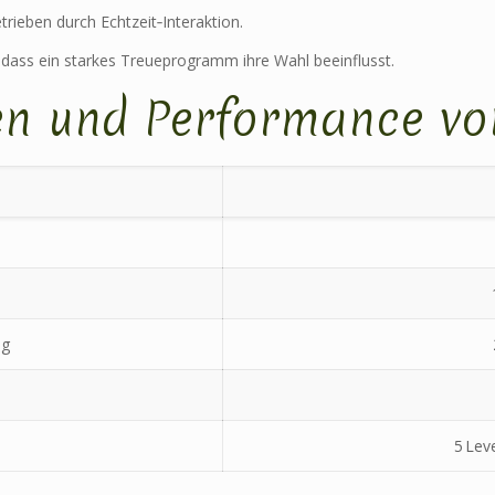
trieben durch Echtzeit‑Interaktion.
dass ein starkes Treueprogramm ihre Wahl beeinflusst.
en und Performance vo
ng
5 Lev