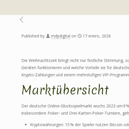
Published by
mdpdigital
on
17 enero, 2026
Die Weihnachtszeit bringt nicht nur festliche Stimmung, s
Geräten funktionieren und welche Vorteile sie für deutsc
Krypto‑Zahlungen und einem mehrstufigen VIP‑Programm üb
Marktübersicht
Der deutsche Online‑Glücksspielmarkt wuchs 2023 um 9 % 
insbesondere Poker‑ und Drei‑Karten‑Poker‑Turniere, g
Kryptowährungen: 15 % der Spieler nutzen Bitcoin od