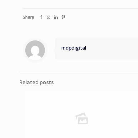
Share
mdpdigital
Related posts