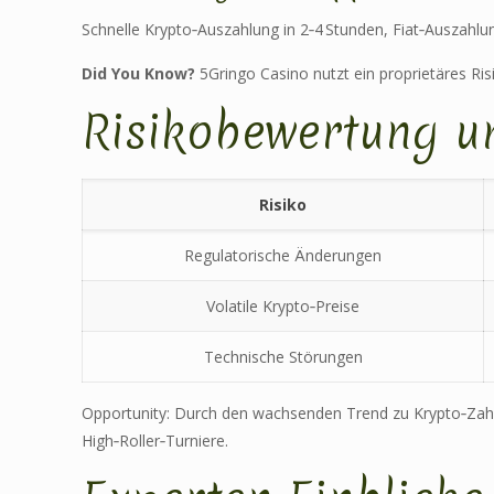
Schnelle Krypto‑Auszahlung in 2‑4 Stunden, Fiat‑Auszahlun
Did You Know?
5Gringo Casino nutzt ein proprietäres R
Risikobewertung 
Risiko
Regulatorische Änderungen
Volatile Krypto‑Preise
Technische Störungen
Opportunity: Durch den wachsenden Trend zu Krypto‑Zahl
High‑Roller‑Turniere.