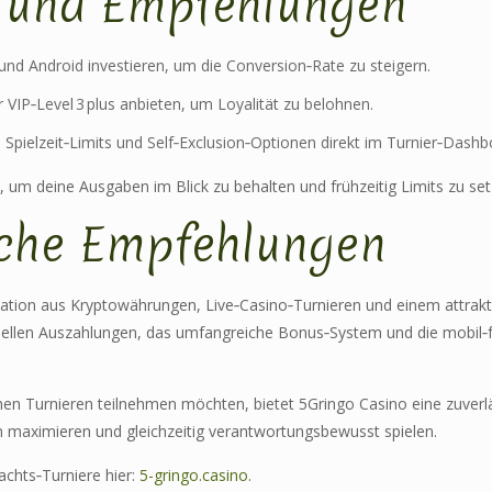
e und Empfehlungen
 und Android investieren, um die Conversion‑Rate zu steigern.
r VIP‑Level 3 plus anbieten, um Loyalität zu belohnen.
 Spielzeit‑Limits und Self‑Exclusion‑Optionen direkt im Turnier‑Dashb
, um deine Ausgaben im Blick zu behalten und frühzeitig Limits zu set
sche Empfehlungen
ation aus Kryptowährungen, Live‑Casino‑Turnieren und einem attrakti
schnellen Auszahlungen, das umfangreiche Bonus‑System und die mobil‑
hen Turnieren teilnehmen möchten, bietet 5Gringo Casino eine zuverlä
 maximieren und gleichzeitig verantwortungsbewusst spielen.
chts‑Turniere hier:
5-gringo.casino
.