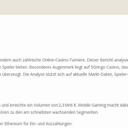
ondern auch zahlreiche Online‑Casino‑Turniere. Dieser Bericht analys
he Spieler bieten. Besonderes Augenmerk liegt auf 5Gringo Casino, d
erzeugt. Die Analyse stützt sich auf aktuelle Markt‑Daten, Spieler
und erreichte ein Volumen von 2,3 Mrd. €. Mobile Gaming macht dabei
ehören zu den am schnellsten wachsenden Segmenten.
er Ethereum für Ein‑ und Auszahlungen.