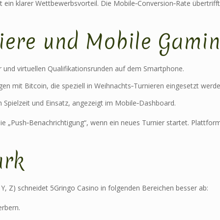
 ein klarer Wettbewerbsvorteil. Die Mobile‑Conversion‑Rate übertrif
niere und Mobile Gami
 und virtuellen Qualifikationsrunden auf dem Smartphone.
en mit Bitcoin, die speziell in Weihnachts‑Turnieren eingesetzt werde
h Spielzeit und Einsatz, angezeigt im Mobile‑Dashboard.
ie „Push‑Benachrichtigung“, wenn ein neues Turnier startet. Plattform
ark
 Y, Z) schneidet 5Gringo Casino in folgenden Bereichen besser ab:
erbern.