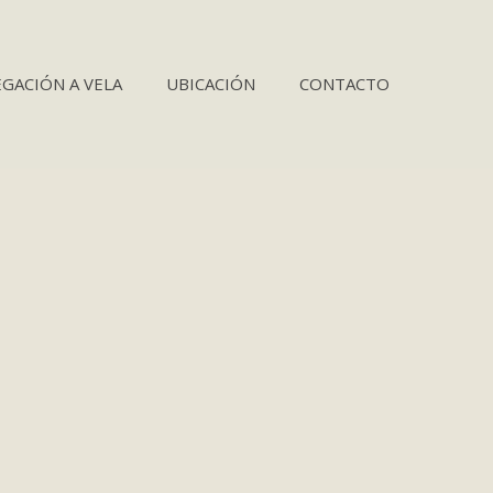
GACIÓN A VELA
UBICACIÓN
CONTACTO