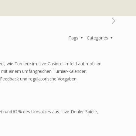
Tags
Categories
iert, wie Turniere im Live‑Casino‑Umfeld auf mobilen
as mit einem umfangreichen Turnier‑Kalender,
‑Feedback und regulatorische Vorgaben.
 rund 62 % des Umsatzes aus. Live‑Dealer‑Spiele,