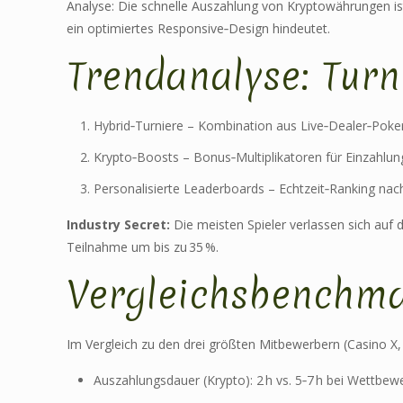
Analyse: Die schnelle Auszahlung von Kryptowährungen ist
ein optimiertes Responsive‑Design hindeutet.
Trendanalyse: Tur
Hybrid‑Turniere – Kombination aus Live‑Dealer‑Poker
Krypto‑Boosts – Bonus‑Multiplikatoren für Einzahlung
Personalisierte Leaderboards – Echtzeit‑Ranking nac
Industry Secret:
Die meisten Spieler verlassen sich auf d
Teilnahme um bis zu 35 %.
Vergleichsbenchm
Im Vergleich zu den drei größten Mitbewerbern (Casino X,
Auszahlungsdauer (Krypto): 2 h vs. 5‑7 h bei Wettbew