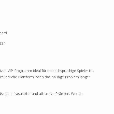
oard.
zen.
ven VIP‑Programm ideal für deutschsprachige Spieler ist,
freundliche Plattform lösen das häufige Problem langer
ssige Infrastruktur und attraktive Prämien. Wer die