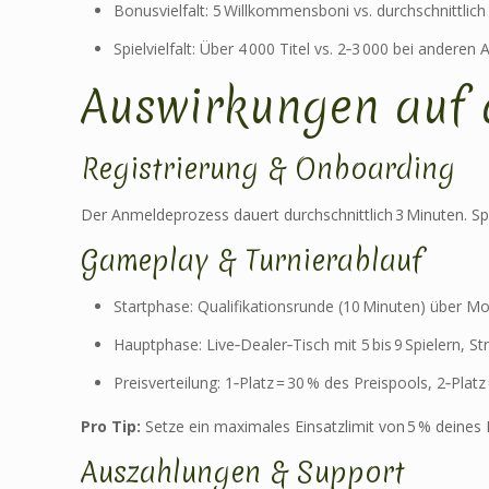
Bonusvielfalt: 5 Willkommensboni vs. durchschnittlich 
Spielvielfalt: Über 4 000 Titel vs. 2‑3 000 bei anderen 
Auswirkungen auf 
Registrierung & Onboarding
Der Anmeldeprozess dauert durchschnittlich 3 Minuten. Sp
Gameplay & Turnierablauf
Startphase: Qualifikationsrunde (10 Minuten) über Mo
Hauptphase: Live‑Dealer‑Tisch mit 5 bis 9 Spielern, St
Preisverteilung: 1‑Platz = 30 % des Preispools, 2‑Platz 
Pro Tip:
Setze ein maximales Einsatzlimit von 5 % deines
Auszahlungen & Support