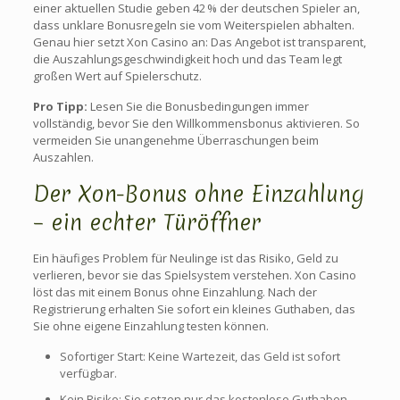
einer aktuellen Studie geben 42 % der deutschen Spieler an,
dass unklare Bonusregeln sie vom Weiterspielen abhalten.
Genau hier setzt Xon Casino an: Das Angebot ist transparent,
die Auszahlungsgeschwindigkeit hoch und das Team legt
großen Wert auf Spielerschutz.
Pro Tipp:
Lesen Sie die Bonusbedingungen immer
vollständig, bevor Sie den Willkommensbonus aktivieren. So
vermeiden Sie unangenehme Überraschungen beim
Auszahlen.
Der Xon‑Bonus ohne Einzahlung
– ein echter Türöffner
Ein häufiges Problem für Neulinge ist das Risiko, Geld zu
verlieren, bevor sie das Spielsystem verstehen. Xon Casino
löst das mit einem Bonus ohne Einzahlung. Nach der
Registrierung erhalten Sie sofort ein kleines Guthaben, das
Sie ohne eigene Einzahlung testen können.
Sofortiger Start: Keine Wartezeit, das Geld ist sofort
verfügbar.
Kein Risiko: Sie setzen nur das kostenlose Guthaben