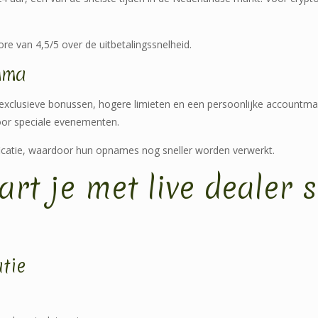
re van 4,5/5 over de uitbetalingssnelheid.
mma
exclusieve bonussen, hogere limieten en een persoonlijke accountma
voor speciale evenementen.
rificatie, waardoor hun opnames nog sneller worden verwerkt.
rt je met live dealer s
atie