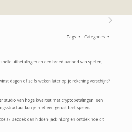
Tags
Categories
 snelle uitbetalingen en een breed aanbod van spellen,
winst dagen of zelfs weken later op je rekening verschijnt?
r studio van hoge kwaliteit met cryptobetalingen, een
ngsstructuur kun je met een gerust hart spelen.
itels? Bezoek dan hidden-jack-nl.org en ontdek hoe dit