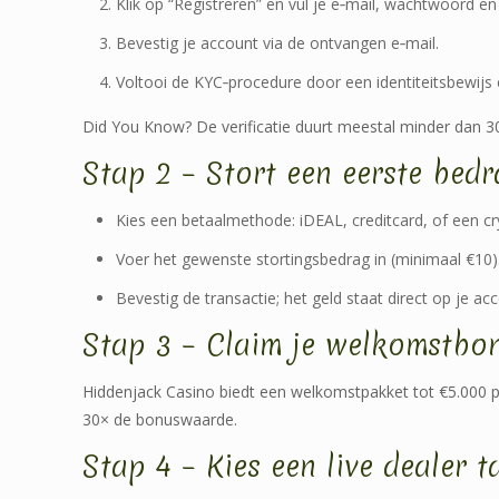
Klik op “Registreren” en vul je e‑mail, wachtwoord e
Bevestig je account via de ontvangen e‑mail.
Voltooi de KYC‑procedure door een identiteitsbewijs
Did You Know? De verificatie duurt meestal minder dan 3
Stap 2 – Stort een eerste bed
Kies een betaalmethode: iDEAL, creditcard, of een cr
Voer het gewenste stortingsbedrag in (minimaal €10)
Bevestig de transactie; het geld staat direct op je ac
Stap 3 – Claim je welkomstbo
Hiddenjack Casino biedt een welkomstpakket tot €5.000 pl
30× de bonuswaarde.
Stap 4 – Kies een live dealer t