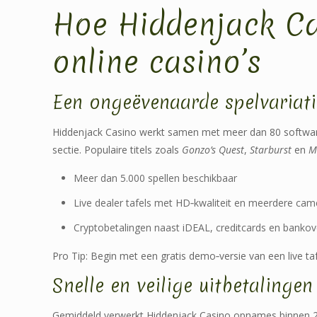
Hoe Hiddenjack Ca
online casino’s
Een ongeëvenaarde spelvariati
Hiddenjack Casino werkt samen met meer dan 80 software‑pr
sectie. Populaire titels zoals
Gonzo’s Quest
,
Starburst
en
M
Meer dan 5.000 spellen beschikbaar
Live dealer tafels met HD‑kwaliteit en meerdere ca
Cryptobetalingen naast iDEAL, creditcards en bankov
Pro Tip: Begin met een gratis demo‑versie van een live taf
Snelle en veilige uitbetalingen
Gemiddeld verwerkt Hiddenjack Casino opnames binnen 24 u