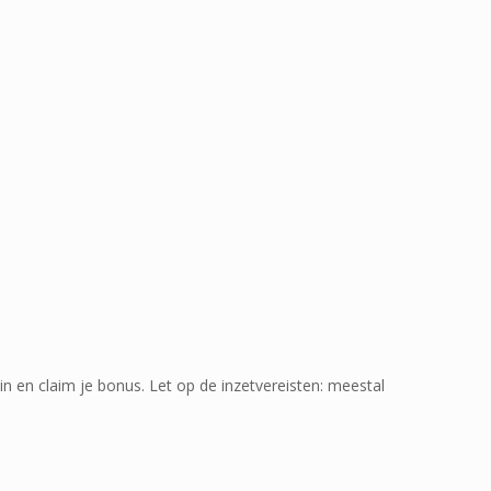
 en claim je bonus. Let op de inzetvereisten: meestal