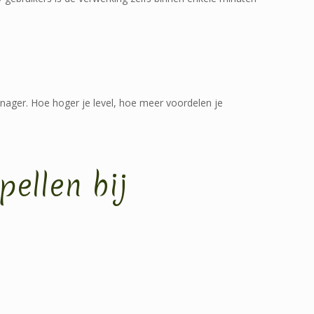
nager. Hoe hoger je level, hoe meer voordelen je
pellen bij