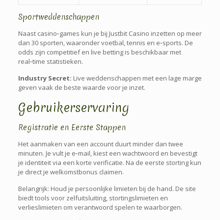
Sportweddenschappen
Naast casino‑games kun je bij Justbit Casino inzetten op meer
dan 30 sporten, waaronder voetbal, tennis en e‑sports. De
odds zijn competitief en live betting is beschikbaar met
real‑time statistieken.
Industry Secret:
Live weddenschappen met een lage marge
geven vaak de beste waarde voor je inzet.
Gebruikerservaring
Registratie en Eerste Stappen
Het aanmaken van een account duurt minder dan twee
minuten. Je vult je e‑mail, kiest een wachtwoord en bevestigt
je identiteit via een korte verificatie. Na de eerste storting kun
je direct je welkomstbonus claimen.
Belangrijk: Houd je persoonlijke limieten bij de hand. De site
biedt tools voor zelfuitsluiting, stortingslimieten en
verlieslimieten om verantwoord spelen te waarborgen.