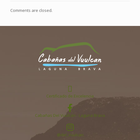
Comments are closed.
Certificado de Excelencia
Cabañas Del Vuulcan - Laguna Brava
@del_vuulcan