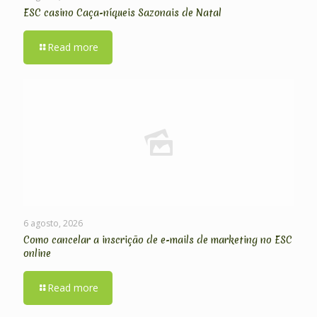
ESC casino Caça-níqueis Sazonais de Natal
Read more
6 agosto, 2026
Como cancelar a inscrição de e-mails de marketing no ESC
online
Read more