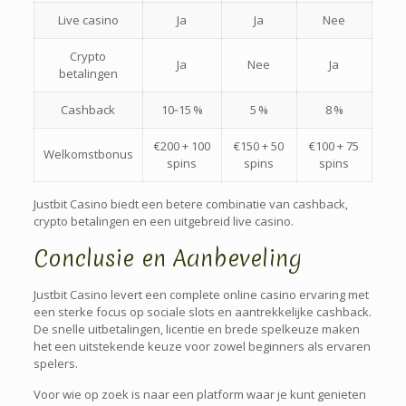
Live casino
Ja
Ja
Nee
Crypto
Ja
Nee
Ja
betalingen
Cashback
10‑15 %
5 %
8 %
€200 + 100
€150 + 50
€100 + 75
Welkomstbonus
spins
spins
spins
Justbit Casino biedt een betere combinatie van cashback,
crypto betalingen en een uitgebreid live casino.
Conclusie en Aanbeveling
Justbit Casino levert een complete online casino ervaring met
een sterke focus op sociale slots en aantrekkelijke cashback.
De snelle uitbetalingen, licentie en brede spelkeuze maken
het een uitstekende keuze voor zowel beginners als ervaren
spelers.
Voor wie op zoek is naar een platform waar je kunt genieten