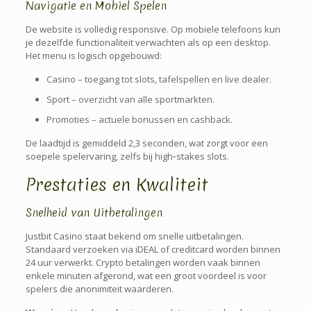
Navigatie en Mobiel Spelen
De website is volledig responsive. Op mobiele telefoons kun
je dezelfde functionaliteit verwachten als op een desktop.
Het menu is logisch opgebouwd:
Casino – toegang tot slots, tafelspellen en live dealer.
Sport – overzicht van alle sportmarkten.
Promoties – actuele bonussen en cashback.
De laadtijd is gemiddeld 2,3 seconden, wat zorgt voor een
soepele spelervaring, zelfs bij high‑stakes slots.
Prestaties en Kwaliteit
Snelheid van Uitbetalingen
Justbit Casino staat bekend om snelle uitbetalingen.
Standaard verzoeken via iDEAL of creditcard worden binnen
24 uur verwerkt. Crypto betalingen worden vaak binnen
enkele minuten afgerond, wat een groot voordeel is voor
spelers die anonimiteit waarderen.