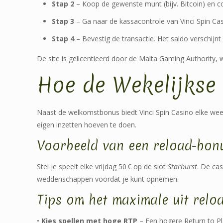
Stap 2
– Koop de gewenste munt (bijv. Bitcoin) en co
Stap 3
– Ga naar de kassacontrole van Vinci Spin Casi
Stap 4
– Bevestig de transactie. Het saldo verschijnt 
De site is gelicentieerd door de Malta Gaming Authority, 
Hoe de Wekelijkse
Naast de welkomstbonus biedt Vinci Spin Casino elke we
eigen inzetten hoeven te doen.
Voorbeeld van een reload‑bon
Stel je speelt elke vrijdag 50 € op de slot
Starburst
. De cas
weddenschappen voordat je kunt opnemen.
Tips om het maximale uit relo
•
Kies spellen met hoge RTP
– Een hogere Return to Pla