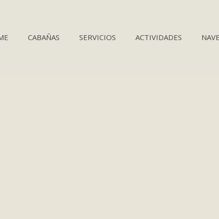
ME
CABAÑAS
SERVICIOS
ACTIVIDADES
NAVE