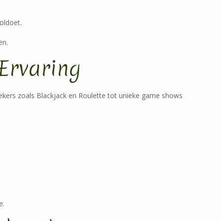
oldoet.
en.
‑Ervaring
ssiekers zoals Blackjack en Roulette tot unieke game shows
e.