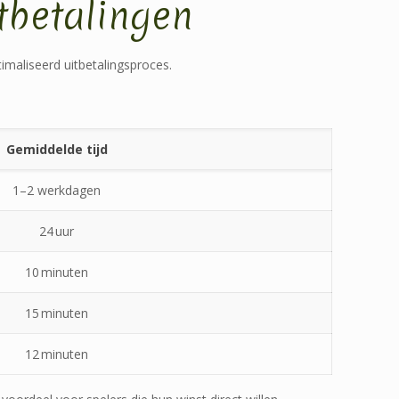
tbetalingen
timaliseerd uitbetalingsproces.
Gemiddelde tijd
1–2 werkdagen
24 uur
10 minuten
15 minuten
12 minuten