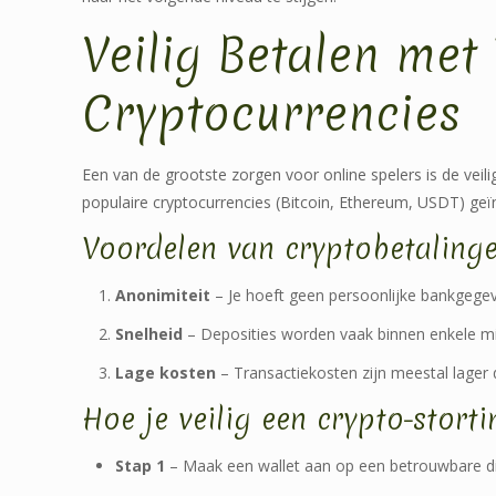
Veilig Betalen met
Cryptocurrencies
Een van de grootste zorgen voor online spelers is de veili
populaire cryptocurrencies (Bitcoin, Ethereum, USDT) geï
Voordelen van cryptobetaling
Anonimiteit
– Je hoeft geen persoonlijke bankgegev
Snelheid
– Deposities worden vaak binnen enkele mi
Lage kosten
– Transactiekosten zijn meestal lager d
Hoe je veilig een crypto‑stort
Stap 1
– Maak een wallet aan op een betrouwbare di