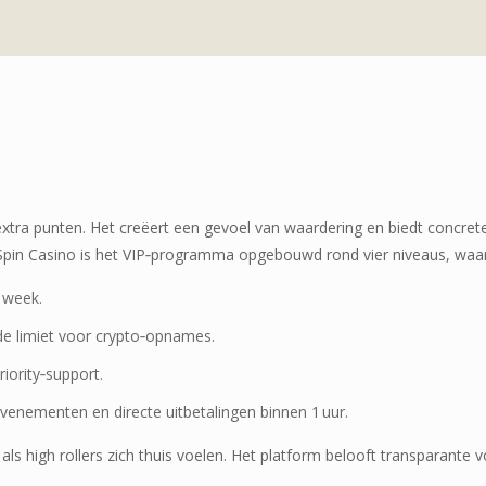
ra punten. Het creëert een gevoel van waardering en biedt concrete 
pin Casino is het VIP‑programma opgebouwd rond vier niveaus, waarbi
 week.
gde limiet voor crypto‑opnames.
iority‑support.
enementen en directe uitbetalingen binnen 1 uur.
s high rollers zich thuis voelen. Het platform belooft transparante 