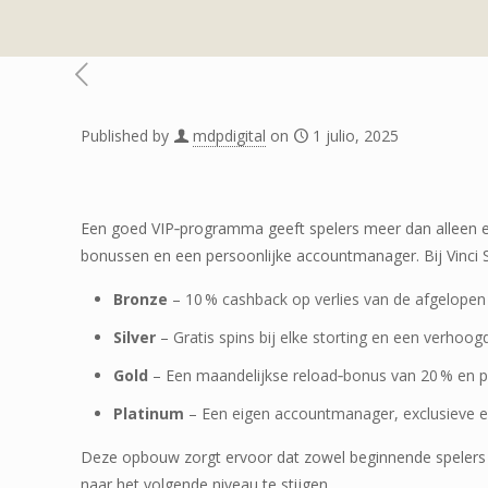
Published by
mdpdigital
on
1 julio, 2025
Een goed VIP‑programma geeft spelers meer dan alleen ext
bonussen en een persoonlijke accountmanager. Bij Vinci S
Bronze
– 10 % cashback op verlies van de afgelopen
Silver
– Gratis spins bij elke storting en een verhoo
Gold
– Een maandelijkse reload‑bonus van 20 % en pr
Platinum
– Een eigen accountmanager, exclusieve ev
Deze opbouw zorgt ervoor dat zowel beginnende spelers al
naar het volgende niveau te stijgen.