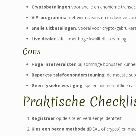
Cryptobetalingen
voor snelle en anonieme transact
VIP‑programma
met vier niveaus en exclusieve voo
Snelle uitbetalingen
, vooral voor crypto‑gebruikers
Live dealer
tafels met hoge kwaliteit streaming.
Cons
Hoge inzetvereisten
bij sommige bonussen kunnen 
Beperkte telefoonondersteuning
; de meeste sup
Geen fysieke vestiging
; spelers die een offline c
Praktische Checkli
Registreer
op de site en verifieer je identiteit.
Kies een betaalmethode
(iDEAL of crypto) en maak