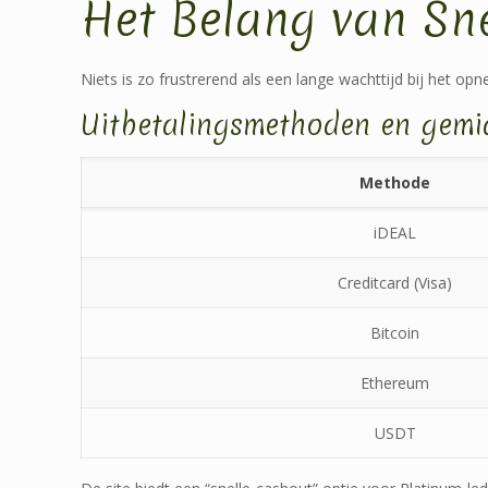
Het Belang van Sn
Niets is zo frustrerend als een lange wachttijd bij het op
Uitbetalingsmethoden en gemi
Methode
iDEAL
Creditcard (Visa)
Bitcoin
Ethereum
USDT