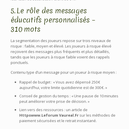
5. Le rôle des messages
éducatifs personnalisés –
310 mots
La segmentation des joueurs repose sur trois niveaux de
risque : faible, moyen et élevé. Les joueurs à risque élevé
reçoivent des messages plus fréquents et plus détaillés,
tandis que les joueurs à risque faible voient des rappels
ponctuels.
Contenu type d’un message pour un joueur à risque moyen :
Rappel de budget : « Vous avez dépensé 250 €
aujourd’hui, votre limite quotidienne est de 300 €. »
Conseil de gestion du temps : « Une pause de 10 minutes
peut améliorer votre prise de décision. »
Lien vers des ressources : un article de
Httpswww.Leforum Vaureal.Fr
sur les méthodes de
paiement sécurisées et le retrait instantané.