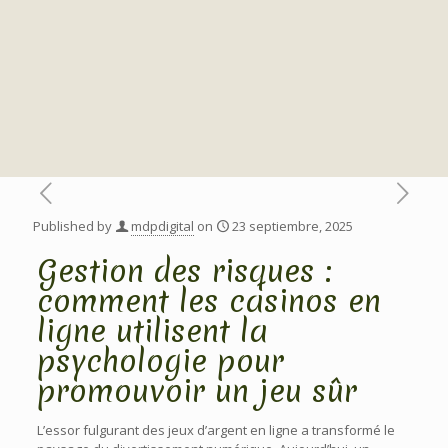
Published by
mdpdigital
on
23 septiembre, 2025
Gestion des risques :
comment les casinos en
ligne utilisent la
psychologie pour
promouvoir un jeu sûr
L’essor fulgurant des jeux d’argent en ligne a transformé le