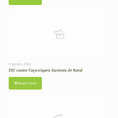
6 agosto, 2026
ESC casino Caça-níqueis Sazonais de Natal
Read more