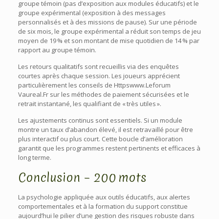
groupe témoin (pas d’exposition aux modules éducatifs) et le
groupe expérimental (exposition à des messages
personnalisés et à des missions de pause). Sur une période
de six mois, le groupe expérimental a réduit son temps de jeu
moyen de 19 % et son montant de mise quotidien de 14 % par
rapport au groupe témoin.
Les retours qualitatifs sont recueillis via des enquêtes
courtes après chaque session. Les joueurs apprécient
particulièrement les conseils de Httpswww.Leforum
Vaureal.Fr sur les méthodes de paiement sécurisées et le
retrait instantané, les qualifiant de « très utiles ».
Les ajustements continus sont essentiels. Si un module
montre un taux d’abandon élevé, il est retravaillé pour être
plus interactif ou plus court. Cette boucle d’amélioration
garantit que les programmes restent pertinents et efficaces à
long terme.
Conclusion – 200 mots
La psychologie appliquée aux outils éducatifs, aux alertes
comportementales et à la formation du support constitue
aujourd’hui le pilier d’une gestion des risques robuste dans