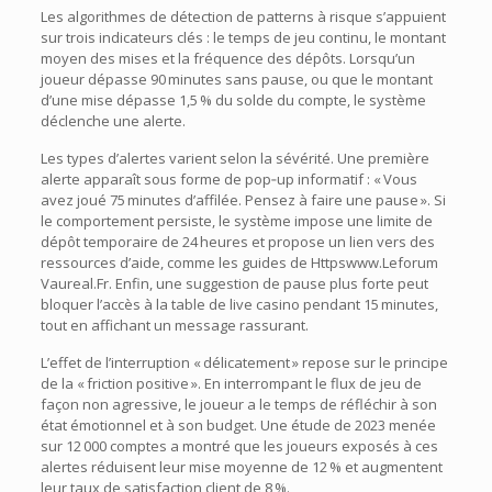
Les algorithmes de détection de patterns à risque s’appuient
sur trois indicateurs clés : le temps de jeu continu, le montant
moyen des mises et la fréquence des dépôts. Lorsqu’un
joueur dépasse 90 minutes sans pause, ou que le montant
d’une mise dépasse 1,5 % du solde du compte, le système
déclenche une alerte.
Les types d’alertes varient selon la sévérité. Une première
alerte apparaît sous forme de pop‑up informatif : « Vous
avez joué 75 minutes d’affilée. Pensez à faire une pause ». Si
le comportement persiste, le système impose une limite de
dépôt temporaire de 24 heures et propose un lien vers des
ressources d’aide, comme les guides de Httpswww.Leforum
Vaureal.Fr. Enfin, une suggestion de pause plus forte peut
bloquer l’accès à la table de live casino pendant 15 minutes,
tout en affichant un message rassurant.
L’effet de l’interruption « délicatement » repose sur le principe
de la « friction positive ». En interrompant le flux de jeu de
façon non agressive, le joueur a le temps de réfléchir à son
état émotionnel et à son budget. Une étude de 2023 menée
sur 12 000 comptes a montré que les joueurs exposés à ces
alertes réduisent leur mise moyenne de 12 % et augmentent
leur taux de satisfaction client de 8 %.