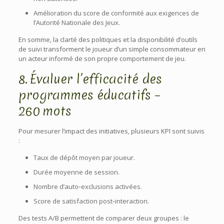
Amélioration du score de conformité aux exigences de
l’Autorité Nationale des Jeux.
En somme, la clarté des politiques et la disponibilité d’outils
de suivi transforment le joueur d’un simple consommateur en
un acteur informé de son propre comportement de jeu.
8. Évaluer l’efficacité des
programmes éducatifs –
260 mots
Pour mesurer l’impact des initiatives, plusieurs KPI sont suivis
:
Taux de dépôt moyen par joueur.
Durée moyenne de session.
Nombre d’auto‑exclusions activées.
Score de satisfaction post‑interaction.
Des tests A/B permettent de comparer deux groupes : le