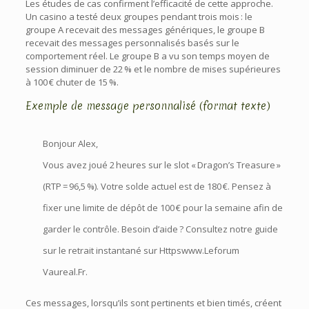
Les études de cas confirment l’efficacité de cette approche.
Un casino a testé deux groupes pendant trois mois : le
groupe A recevait des messages génériques, le groupe B
recevait des messages personnalisés basés sur le
comportement réel. Le groupe B a vu son temps moyen de
session diminuer de 22 % et le nombre de mises supérieures
à 100 € chuter de 15 %.
Exemple de message personnalisé (format texte)
Bonjour Alex,
Vous avez joué 2 heures sur le slot « Dragon’s Treasure »
(RTP = 96,5 %). Votre solde actuel est de 180 €. Pensez à
fixer une limite de dépôt de 100 € pour la semaine afin de
garder le contrôle. Besoin d’aide ? Consultez notre guide
sur le retrait instantané sur Httpswww.Leforum
Vaureal.Fr.
Ces messages, lorsqu’ils sont pertinents et bien timés, créent