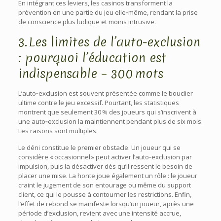
En intégrant ces leviers, les casinos transforment la
prévention en une partie du jeu elle‑même, rendant la prise
de conscience plus ludique et moins intrusive.
3. Les limites de l’auto‑exclusion
: pourquoi l’éducation est
indispensable – 300 mots
L’auto‑exclusion est souvent présentée comme le bouclier
ultime contre le jeu excessif. Pourtant, les statistiques
montrent que seulement 30 % des joueurs qui s’inscrivent à
une auto‑exclusion la maintiennent pendant plus de six mois.
Les raisons sont multiples.
Le déni constitue le premier obstacle. Un joueur qui se
considère « occasionnel » peut activer l’auto‑exclusion par
impulsion, puis la désactiver dès qu’il ressent le besoin de
placer une mise. La honte joue également un rôle : le joueur
craint le jugement de son entourage ou même du support
client, ce qui le pousse à contourner les restrictions. Enfin,
l’effet de rebond se manifeste lorsqu’un joueur, après une
période d’exclusion, revient avec une intensité accrue,