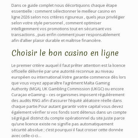
Dans ce guide complet nous décortiquons chaque étape
essentielle : comment sélectionner le meilleur casino en
ligne 2026 selon nos critères rigoureux , quels jeux privilégier
selon votre style personnel , comment optimiser
intelligemment vos promotions tout en sécurisant vos
transactions , puis enfin comment jouer responsablement
afin d’allier plaisir durable et maîtrise financière.
Choisir le bon casino en ligne
Le premier critère auquel il faut prêter attention est la licence
officielle délivrée par une autorité reconnue au niveau
européen ou international.Votre garantie commence dès lors
que vous voyez apparaître l’agrément Malta Gaming
Authority (MGA), UK Gambling Commission (UKGC) ou encore
Curaçao eGaming – ces organismes imposent régulièrement
des audits RNG afin d’assurer l’équité aléatoire réelle dans
chaque partie.Pour autant garantir votre capital vous devez
également vérifier si vos fonds sont détenus dans un compte
ségrégué distinct du compte opérationnel du site.Juste parce
qu’une licence existe ne signifie pas automatiquement
sécurité absolue ; c’est pourquoi il faut croiser cette donnée
avec celle-ci-ci…