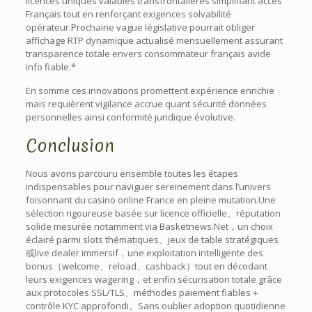
licences uniques valables transfrontalières simplifiant accès
Français tout en renforçant exigences solvabilité
opérateur.Prochaine vague législative pourrait obliger
affichage RTP dynamique actualisé mensuellement assurant
transparence totale envers consommateur français avide
info fiable.*
En somme ces innovations promettent expérience enrichie
mais requièrent vigilance accrue quant sécurité données
personnelles ainsi conformité juridique évolutive.
Conclusion
Nous avons parcouru ensemble toutes les étapes
indispensables pour naviguer sereinement dans l’univers
foisonnant du casino online France en pleine mutation.Une
sélection rigoureuse basée sur licence officielle、réputation
solide mesurée notamment via Basketnews.Net，un choix
éclairé parmi slots thématiques、jeux de table stratégiques
或live dealer immersif，une exploitation intelligente des
bonus（welcome、reload、cashback）tout en décodant
leurs exigences wagering，et enfin sécurisation totale grâce
aux protocoles SSL/TLS、méthodes paiement fiables＋
contrôle KYC approfondi。Sans oublier adoption quotidienne