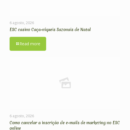
6 agosto, 2026
ESC casino Caça-níqueis Sazonais de Natal
Read more
6 agosto, 2026
Como cancelar a inscrição de e-mails de marketing no ESC
online