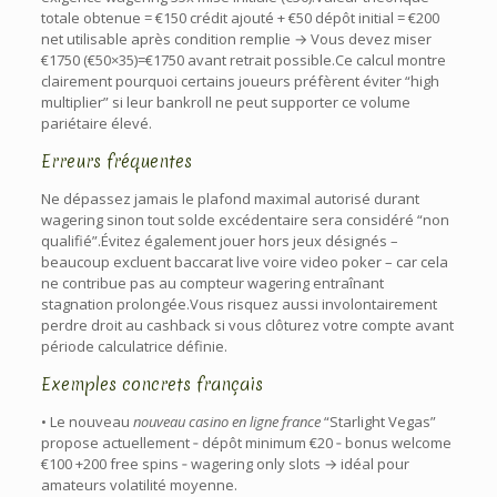
totale obtenue = €150 crédit ajouté + €50 dépôt initial = €200
net utilisable après condition remplie → Vous devez miser
€1750 (€50×35)=€1750 avant retrait possible.Ce calcul montre
clairement pourquoi certains joueurs préfèrent éviter “high
multiplier” si leur bankroll ne peut supporter ce volume
pariétaire élevé.​
Erreurs fréquentes
Ne dépassez jamais le plafond maximal autorisé durant
wagering sinon tout solde excédentaire sera considéré “non
qualifié”.Évitez également jouer hors jeux désignés –
beaucoup excluent baccarat live voire video poker – car cela
ne contribue pas au compteur wagering entraînant
stagnation prolongée.Vous risquez aussi involontairement
perdre droit au cashback si vous clôturez votre compte avant
période calculatrice définie.​
Exemples concrets français
• Le nouveau
nouveau casino en ligne france
“Starlight Vegas”
propose actuellement ‑ dépôt minimum €20 ‑ bonus welcome
€100 +200 free spins ‑ wagering only slots → idéal pour
amateurs volatilité moyenne.