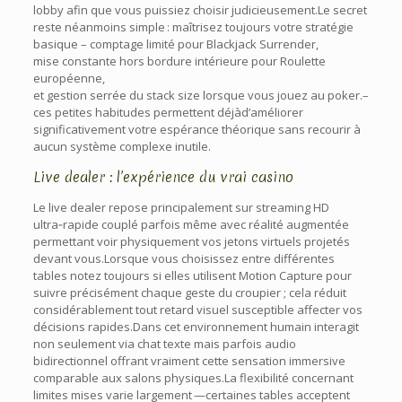
lobby afin que vous puissiez choisir judicieusement.Le secret
reste néanmoins simple : maîtrisez toujours votre stratégie
basique – comptage limité pour Blackjack Surrender,
mise constante hors bordure intérieure pour Roulette
européenne,
et gestion serrée du stack size lorsque vous jouez au poker.–
ces petites habitudes permettent déjà​d’améliorer
significativement votre espérance théorique sans recourir à
aucun système complexe inutile.​
Live dealer : l’expérience du vrai casino
Le live dealer repose principalement sur streaming HD
ultra‑rapide couplé parfois même avec réalité augmentée
permettant voir physiquement vos jetons virtuels projetés
devant vous.Lorsque vous choisissez entre différentes
tables notez toujours si elles utilisent Motion Capture pour
suivre précisément chaque geste du croupier ; cela réduit
considérablement tout retard visuel susceptible affecter vos
décisions rapides.Dans cet environnement humain interagit
non seulement via chat texte mais parfois audio
bidirectionnel offrant vraiment cette sensation immersive
comparable aux salons physiques.La flexibilité concernant
limites mises varie largement —certaines tables acceptent