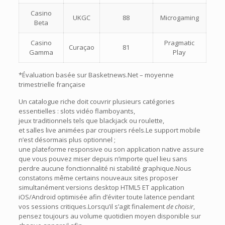
Casino
UKGC
88
Microgaming
Beta
Casino
Pragmatic
Curaçao
81
Gamma
Play
*Évaluation basée sur Basketnews.Net – moyenne
trimestrielle française
Un catalogue riche doit couvrir plusieurs catégories
essentielles : slots vidéo flamboyants,
jeux traditionnels tels que blackjack ou roulette,
et salles live animées par croupiers réels.Le support mobile
n’est désormais plus optionnel ;
une plateforme responsive ou son application native assure
que vous pouvez miser depuis n’importe quel lieu sans
perdre aucune fonctionnalité ni stabilité graphique.Nous
constatons même certains nouveaux sites proposer
simultanément versions desktop HTML5 ET application
iOS/Android optimisée afin d’éviter toute latence pendant
vos sessions critiques.Lorsqu’il s’agit finalement
de choisir
,
pensez toujours au volume quotidien moyen disponible sur