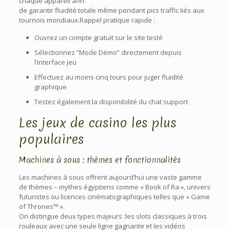
chaque appareil afin
de garantir fluidité totale même pendant pics traffic liés aux
tournois mondiaux.Rappel pratique rapide :
Ouvrez un compte gratuit sur le site testé
Sélectionnez “Mode Démo” directement depuis
l’interface jeu
Effectuez au moins cinq tours pour juger fluidité
graphique
Testez également la disponibilité du chat support
Les jeux de casino les plus
populaires
Machines à sous : thèmes et fonctionnalités
Les machines à sous offrent aujourd’hui une vaste gamme
de thèmes – mythes égyptiens comme « Book of Ra », univers
futuristes ou licences cinématographiques telles que « Game
of Thrones™ ».
On distingue deux types majeurs :les slots classiques à trois
rouleaux avec une seule ligne gagnante et les vidéos