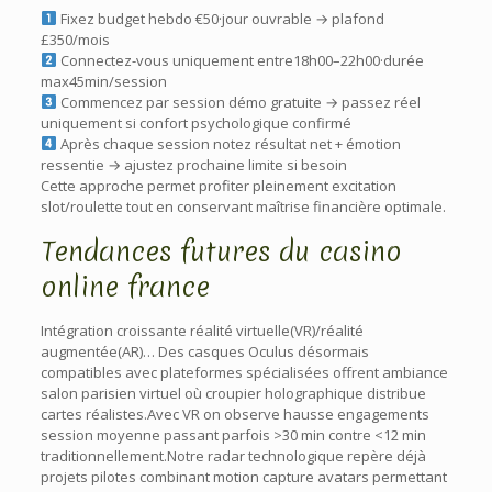
Fixez budget hebdo €50·jour ouvrable → plafond
£350/mois
Connectez-vous uniquement entre18h00–22h00·durée
max45min/session
Commencez par session démo gratuite → passez réel
uniquement si confort psychologique confirmé
Après chaque session notez résultat net + émotion
ressentie → ajustez prochaine limite si besoin
Cette approche permet profiter pleinement excitation
slot/roulette tout en conservant maîtrise financière optimale.
Tendances futures du casino
online france
Intégration croissante réalité virtuelle(VR)/réalité
augmentée(AR)… Des casques Oculus désormais
compatibles avec plateformes spécialisées offrent ambiance
salon parisien virtuel où croupier holographique distribue
cartes réalistes.Avec VR on observe hausse engagements
session moyenne passant parfois >30 min contre <12 min
traditionnellement.Notre radar technologique repère déjà
projets pilotes combinant motion capture avatars permettant