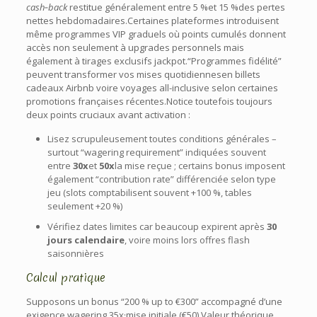
cash‑back
restitue généralement entre 5 %et 15 %des pertes
nettes hebdomadaires.Certaines plateformes introduisent
même programmes VIP graduels où points cumulés donnent
accès non seulement à upgrades personnels mais
également à tirages exclusifs jackpot.“Programmes fidélité”
peuvent transformer vos mises quotidiennes​en billets
cadeaux Airbnb voire voyages all-inclusive selon certaines
promotions françaises récentes.Notice toutefois toujours
deux points cruciaux avant activation :
Lisez scrupuleusement toutes conditions générales –
surtout “wagering requirement” indiquées souvent
entre
30x
et
50x
la mise reçue ; certains bonus imposent
également “contribution rate” différenciée selon type
jeu (slots comptabilisent souvent +100 %, tables
seulement +20 %)
Vérifiez dates limites car beaucoup expirent après
30
jours calendaire
, voire moins lors offres flash
saisonnières
Calcul pratique
Supposons un bonus “200 % up to €300” accompagné d’une
exigence wagering 35x·mise initiale (€50).Valeur théorique