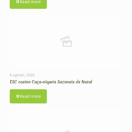
Read more
6 agosto, 2026
ESC casino Caça-níqueis Sazonais de Natal
Read more