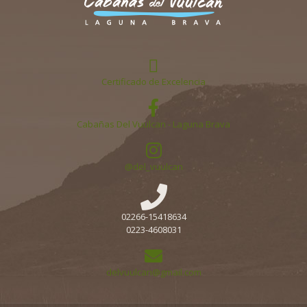
Certificado de Excelencia
Cabañas Del Vuulcan - Laguna Brava
@del_vuulcan
02266-15418634
0223-4608031
delvuulcan@gmail.com