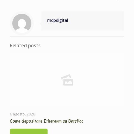
mdpdigital
Related posts
6 agosto, 2026
Come depositare Ethereum su Betclicc