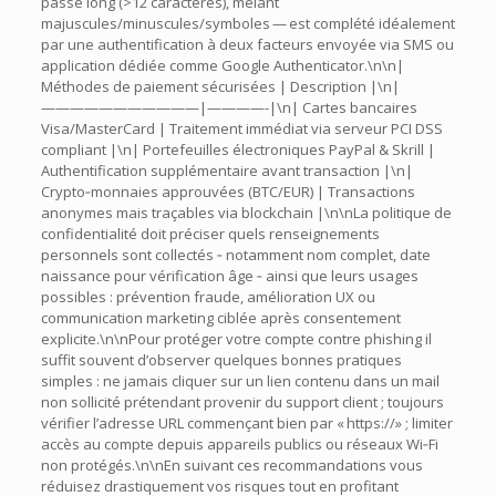
passe long (>12 caractères), mêlant
majuscules/minuscules/symboles — est complété idéalement
par une authentification à deux facteurs envoyée via SMS ou
application dédiée comme Google Authenticator.\n\n|
Méthodes de paiement sécurisées | Description |\n|
———————————|————-|\n| Cartes bancaires
Visa/MasterCard | Traitement immédiat via serveur PCI DSS
compliant |\n| Portefeuilles électroniques PayPal & Skrill |
Authentification supplémentaire avant transaction |\n|
Crypto‑monnaies approuvées (BTC/EUR) | Transactions
anonymes mais traçables via blockchain |\n\nLa politique de
confidentialité doit préciser quels renseignements
personnels sont collectés ‑ notamment nom complet, date
naissance pour vérification âge ‑ ainsi que leurs usages
possibles : prévention fraude, amélioration UX ou
communication marketing ciblée après consentement
explicite.\n\nPour protéger votre compte contre phishing il
suffit souvent d’observer quelques bonnes pratiques
simples : ne jamais cliquer sur un lien contenu dans un mail
non sollicité prétendant provenir du support client ; toujours
vérifier l’adresse URL commençant bien par « https://» ; limiter
accès au compte depuis appareils publics ou réseaux Wi‑Fi
non protégés.\n\nEn suivant ces recommandations vous
réduisez drastiquement vos risques tout en profitant