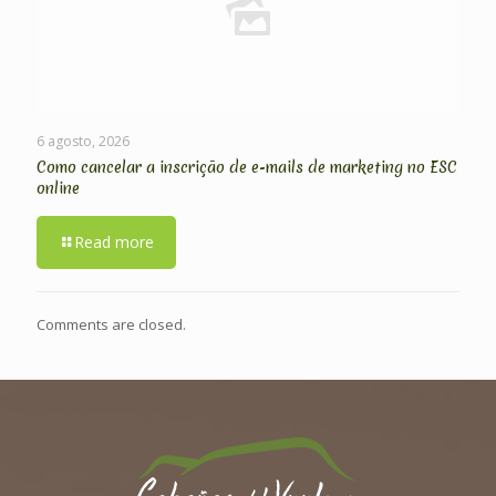
6 agosto, 2026
Como cancelar a inscrição de e-mails de marketing no ESC
online
Read more
Comments are closed.