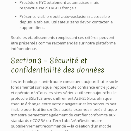
Procédure KYC totalement automatisée mais
respectueuse du RGPD français.
Présence visible « outil auto‑exclusion » accessible
depuis le tableau utilisateur sans devoir contacter le
support client.
Seuls les établissements remplissant ces critères peuvent
être présentés comme recommandés sur notre plateforme
indépendente.
Section 3 – Sécurité et
confidentialité des données
Les technologies anti‑fraude constituent aujourd’hui le socle
fondamental sur lequel repose toute confiance entre joueur
et opérateur.\nTous les sites sérieux utilisent aujourd’hui le
protocole SSL/TLS avec chiffrement AES‑256 bits afin que
chaque échange entre votre navigateur et les serveurs soit
illisible pour tout tiers.\nDes audits externes menés chaque
trimestre permettent également de certifier conformité aux
standards eCOGRA ou iTech Labs.\n\nGestionnaire
quotidiennement recommandé — la création d’un mot de