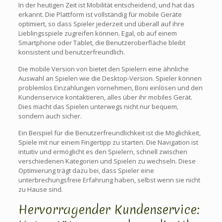
In der heutigen Zeit ist Mobilität entscheidend, und hat das
erkannt. Die Plattform ist vollständig für mobile Geräte
optimiert, so dass Spieler jederzeit und überall auf ihre
Lieblingsspiele zugreifen können. Egal, ob auf einem
Smartphone oder Tablet, die Benutzeroberfläche bleibt
konsistent und benutzerfreundlich.
Die mobile Version von bietet den Spielern eine ähnliche
Auswahl an Spielen wie die Desktop-Version. Spieler können
problemlos Einzahlungen vornehmen, Boni einlösen und den
Kundenservice kontaktieren, alles über ihr mobiles Gerät.
Dies macht das Spielen unterwegs nicht nur bequem,
sondern auch sicher.
Ein Beispiel für die Benutzerfreundlichkeit ist die Möglichkeit,
Spiele mit nur einem Fingertipp zu starten. Die Navigation ist
intuitiv und ermöglicht es den Spielern, schnell zwischen
verschiedenen Kategorien und Spielen zu wechseln. Diese
Optimierung trägt dazu bei, dass Spieler eine
unterbrechungsfreie Erfahrung haben, selbst wenn sie nicht
zu Hause sind.
Hervorragender Kundenservice: