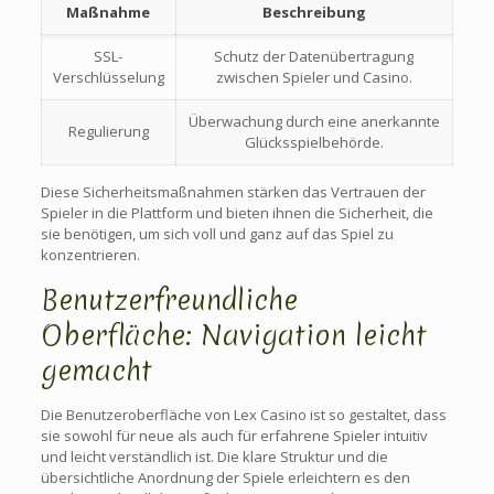
Maßnahme
Beschreibung
SSL-
Schutz der Datenübertragung
Verschlüsselung
zwischen Spieler und Casino.
Überwachung durch eine anerkannte
Regulierung
Glücksspielbehörde.
Diese Sicherheitsmaßnahmen stärken das Vertrauen der
Spieler in die Plattform und bieten ihnen die Sicherheit, die
sie benötigen, um sich voll und ganz auf das Spiel zu
konzentrieren.
Benutzerfreundliche
Oberfläche: Navigation leicht
gemacht
Die Benutzeroberfläche von Lex Casino ist so gestaltet, dass
sie sowohl für neue als auch für erfahrene Spieler intuitiv
und leicht verständlich ist. Die klare Struktur und die
übersichtliche Anordnung der Spiele erleichtern es den