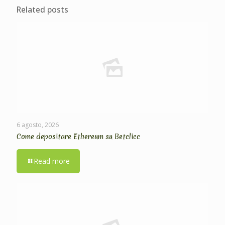
Related posts
6 agosto, 2026
Come depositare Ethereum su Betclicc
Read more