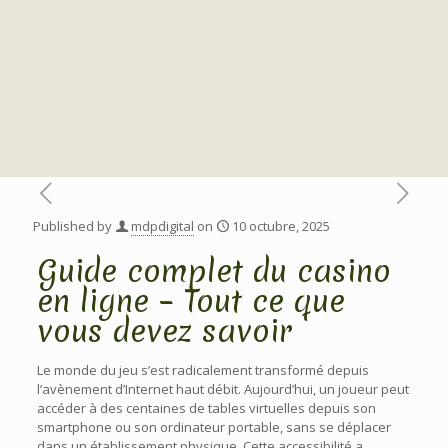
Published by
mdpdigital
on
10 octubre, 2025
Guide complet du casino
en ligne – Tout ce que
vous devez savoir
Le monde du jeu s’est radicalement transformé depuis
l’avènement d’Internet haut débit. Aujourd’hui, un joueur peut
accéder à des centaines de tables virtuelles depuis son
smartphone ou son ordinateur portable, sans se déplacer
dans un établissement physique. Cette accessibilité a