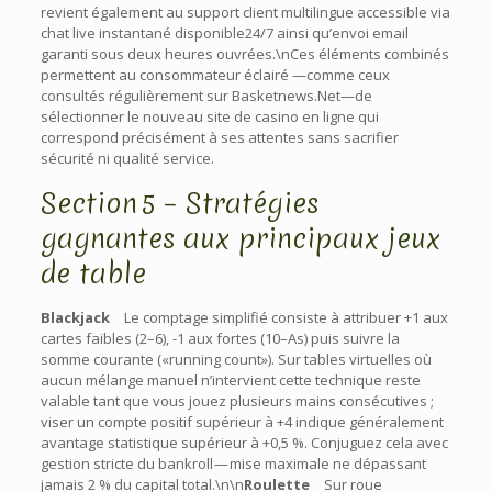
revient également au support client multilingue accessible via
chat live instantané disponible24/7 ainsi qu’envoi email
garanti sous deux heures ouvrées.\nCes éléments combinés
permettent au consommateur éclairé —comme ceux
consultés régulièrement sur Basketnews.Net—de
sélectionner le nouveau site de casino en ligne qui
correspond précisément à ses attentes sans sacrifier
sécurité ni qualité service.
Section 5 – Stratégies
gagnantes aux principaux jeux
de table
Blackjack
Le comptage simplifié consiste à attribuer +1 aux
cartes faibles (2–6), -1 aux fortes (10–As) puis suivre la
somme courante («​running count​»). Sur tables virtuelles où
aucun mélange manuel n’intervient cette technique reste
valable tant que vous jouez plusieurs mains consécutives ;
viser un compte positif supérieur à +4 indique généralement
avantage statistique supérieur à +0,5 %. Conjuguez cela avec
gestion stricte du bankroll — mise maximale ne dépassant
jamais 2 % du capital total.\n\n
Roulette
Sur roue