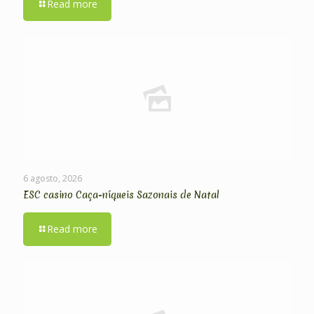
Read more
6 agosto, 2026
ESC casino Caça-níqueis Sazonais de Natal
Read more