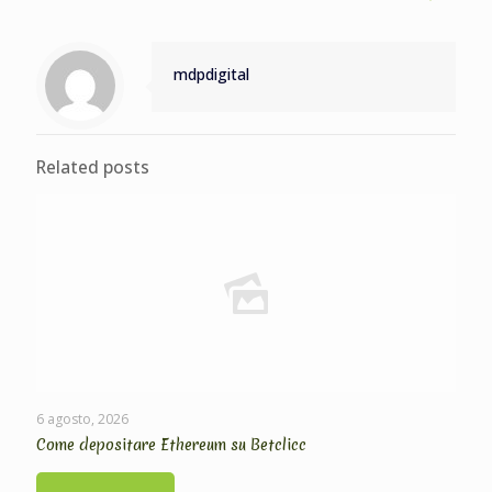
mdpdigital
Related posts
6 agosto, 2026
Come depositare Ethereum su Betclicc