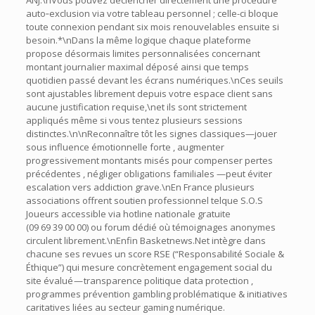
ANJ.\nVous pouvez déclencher directement une procédure
auto‑exclusion via votre tableau personnel ; celle-ci bloque
toute connexion pendant six mois renouvelables ensuite si
besoin.*\nDans la même logique chaque plateforme
propose désormais limites personnalisées concernant
montant journalier maximal déposé ainsi que temps
quotidien passé devant les écrans numériques.\nCes seuils
sont ajustables librement depuis votre espace client sans
aucune justification requise,\net ils sont strictement
appliqués même si vous tentez plusieurs sessions
distinctes.\n\nReconnaître tôt les signes classiques—jouer
sous influence émotionnelle forte , augmenter
progressivement montants misés pour compenser pertes
précédentes , négliger obligations familiales —peut éviter
escalation vers addiction grave.\nEn France plusieurs
associations offrent soutien professionnel telque S.O.S
Joueurs accessible via hotline nationale gratuite
(09 69 39 00 00) ou forum dédié où témoignages anonymes
circulent librement.\nEnfin Basketnews.Net intègre dans
chacune ses revues un score RSE (“Responsabilité Sociale &
Éthique”) qui mesure concrètement engagement social du
site évalué — transparence politique data protection ,
programmes prévention gambling problématique & initiatives
caritatives liées au secteur gaming numérique.