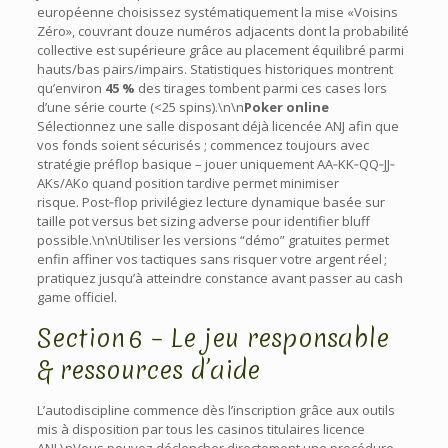
européenne choisissez systématiquement la mise «​Voisins
Zéro​», couvrant douze numéros adjacents dont la probabilité
collective est supérieure grâce au placement équilibré parmi
hauts/bas pairs/impairs. Statistiques historiques montrent
qu’environ
45 %
des tirages tombent parmi ces cases lors
d’une série courte (<25 spins).\n\n
Poker online
Sélectionnez une salle disposant déjà licencée ANJ afin que
vos fonds soient sécurisés ; commencez toujours avec
stratégie préflop basique ­– jouer uniquement AA‐KK‐QQ‐JJ‐
AKs/AKo quand position tardive permet minimiser
risque. Post‑flop privilégiez lecture dynamique basée sur
taille pot versus bet sizing adverse pour identifier bluff
possible.\n\nUtiliser les versions “démo” gratuites permet
enfin affiner vos tactiques sans risquer votre argent réel ;
pratiquez jusqu’à atteindre constance avant passer au cash
game officiel.
Section 6 – Le jeu responsable
& ressources d’aide
L’autodiscipline commence dès l’inscription grâce aux outils
mis à disposition par tous les casinos titulaires licence