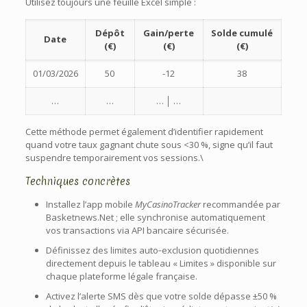
Utilisez toujours une feuille Excel simple :
Dépôt
Gain/perte
Solde cumulé
Date
(€)
(€)
(€)
01/03/2026
50
-12
38
…
…
… │ …
Cette méthode permet également d’identifier rapidement
quand votre taux gagnant chute sous <30 %, signe qu’il faut
suspendre temporairement vos sessions.\
Techniques concrètes
Installez l’app mobile
MyCasinoTracker
recommandée par
Basketnews.Net ; elle synchronise automatiquement
vos transactions via API bancaire sécurisée.
Définissez des limites auto‑exclusion quotidiennes
directement depuis le tableau « Limites » disponible sur
chaque plateforme légale française.
Activez l’alerte SMS dès que votre solde dépasse ±50 %