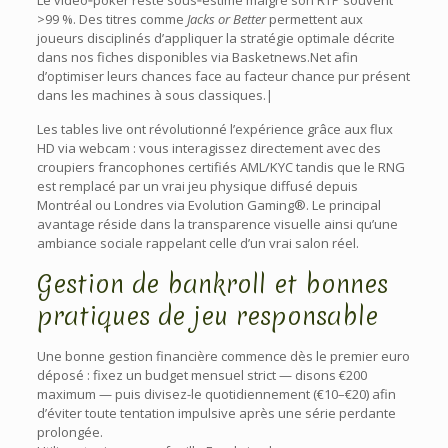
Le vidéo‑poker reste sous‑estimé malgré son RTP souvent
>99 %. Des titres comme
Jacks or Better
permettent aux
joueurs disciplinés d’appliquer la stratégie optimale décrite
dans nos fiches disponibles via Basketnews.Net afin
d’optimiser leurs chances face au facteur chance pur présent
dans les machines à sous classiques.|
Les tables live ont révolutionné l’expérience grâce aux flux
HD via webcam : vous interagissez directement avec des
croupiers francophones certifiés AML/KYC tandis que le RNG
est remplacé par un vrai jeu physique diffusé depuis
Montréal ou Londres via Evolution Gaming®. Le principal
avantage réside dans la transparence visuelle ainsi qu’une
ambiance sociale rappelant celle d’un vrai salon réel.
Gestion de bankroll et bonnes
pratiques de jeu responsable
Une bonne gestion financière commence dès le premier euro
déposé : fixez un budget mensuel strict — disons €200
maximum — puis divisez-le quotidiennement (€10–€20) afin
d’éviter toute tentation impulsive après une série perdante
prolongée.