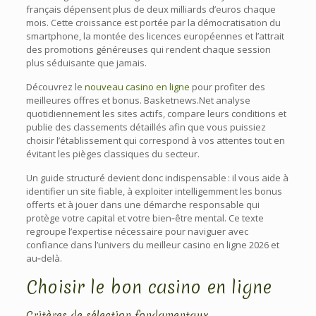
français dépensent plus de deux milliards d’euros chaque
mois. Cette croissance est portée par la démocratisation du
smartphone, la montée des licences européennes et l’attrait
des promotions généreuses qui rendent chaque session
plus séduisante que jamais.
Découvrez le
nouveau casino en ligne
pour profiter des
meilleures offres et bonus. Basketnews.Net analyse
quotidiennement les sites actifs, compare leurs conditions et
publie des classements détaillés afin que vous puissiez
choisir l’établissement qui correspond à vos attentes tout en
évitant les pièges classiques du secteur.
Un guide structuré devient donc indispensable : il vous aide à
identifier un site fiable, à exploiter intelligemment les bonus
offerts et à jouer dans une démarche responsable qui
protège votre capital et votre bien‑être mental. Ce texte
regroupe l’expertise nécessaire pour naviguer avec
confiance dans l’univers du meilleur casino en ligne 2026 et
au‑delà.
Choisir le bon casino en ligne
Critères de sélection fondamentaux