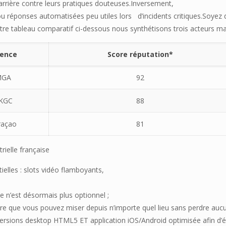
arrière contre leurs pratiques douteuses.Inversement,
u réponses automatisées peu utiles lors d’incidents critiques.Soyez 
otre tableau comparatif ci-dessous nous synthétisons trois acteurs 
cence
Score réputation*
MGA
92
KGC
88
raçao
81
ielle française
ielles : slots vidéo flamboyants,
le n’est désormais plus optionnel ;
re que vous pouvez miser depuis n’importe quel lieu sans perdre aucu
sions desktop HTML5 ET application iOS/Android optimisée afin d’év