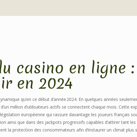
u casino en ligne :
ir en 2024
dynamique qu’en ce début d’année 2024. En quelques années seulemen
n million d’utilisateurs actifs se connectent chaque mois. Cette explo
législation européenne qui rassure davantage les joueurs français sou
n ainsi que dans des jackpots progressifs capables d’attirer tant les 
ment la protection des consommateurs afin d’instaurer un climat plus 