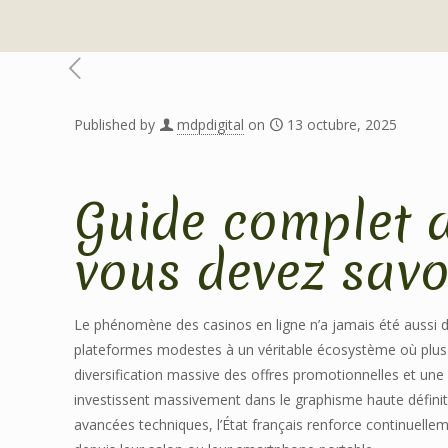
Published by
mdpdigital
on
13 octubre, 2025
Guide complet d
vous devez savo
Le phénomène des casinos en ligne n’a jamais été aussi 
plateformes modestes à un véritable écosystème où plus d’u
diversification massive des offres promotionnelles et une 
investissent massivement dans le graphisme haute définitio
avancées techniques, l’État français renforce continuelle