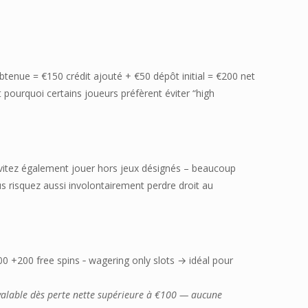
tenue = €150 crédit ajouté + €50 dépôt initial = €200 net
pourquoi certains joueurs préfèrent éviter “high
Évitez également jouer hors jeux désignés – beaucoup
s risquez aussi involontairement perdre droit au
 +200 free spins ‑ wagering only slots → idéal pour
 valable dès perte nette supérieure à €100 — aucune