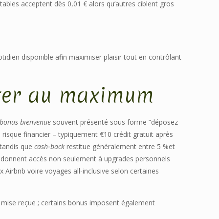
ables acceptent dès 0,01 € alors qu’autres ciblent gros
otidien disponible afin maximiser plaisir tout en contrôlant
iter au maximum
bonus bienvenue
souvent présenté sous forme “déposez
 risque financier – typiquement €10 crédit gratuit après
 tandis que
cash‑back
restitue généralement entre 5 %et
 donnent accès non seulement à upgrades personnels
 Airbnb voire voyages all-inclusive selon certaines
a mise reçue ; certains bonus imposent également