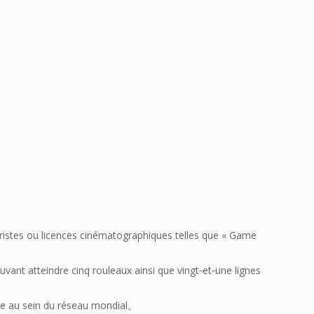
istes ou licences cinématographiques telles que « Game
vant atteindre cinq rouleaux ainsi que vingt‑et‑une lignes
uée au sein du réseau mondial。